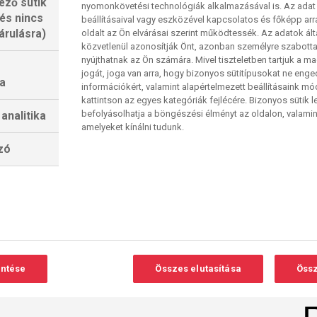
ező sütik
nyomonkövetési technológiák alkalmazásával is. Az adat 
 és nincs
beállításaival vagy eszközével kapcsolatos és főképp arr
árulásra)
oldalt az Ön elvárásai szerint működtessék. Az adatok ál
közvetlenül azonosítják Önt, azonban személyre szabot
nyújthatnak az Ön számára. Mivel tiszteletben tartjuk a 
jogát, joga van arra, hogy bizonyos sütitípusokat ne eng
a
információkért, valamint alapértelmezett beállításaink m
kattintson az egyes kategóriák fejlécére. Bizonyos sütik l
befolyásolhatja a böngészési élményt az oldalon, valamin
analitika
amelyeket kínálni tudunk.
lzó
entése
Összes elutasítása
Össz