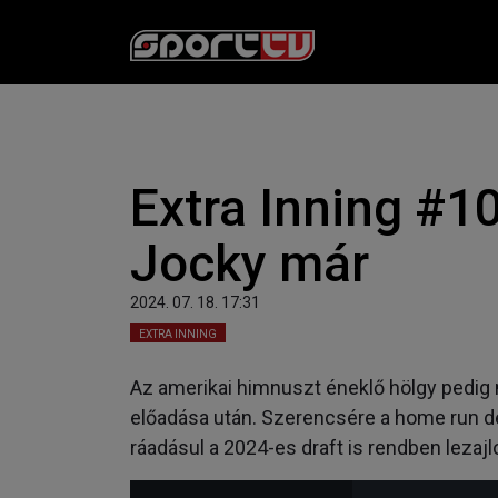
Extra Inning #10
Jocky már
2024. 07. 18. 17:31
EXTRA INNING
Az amerikai himnuszt éneklő hölgy pedig
előadása után. Szerencsére a home run der
ráadásul a 2024-es draft is rendben lezajlo