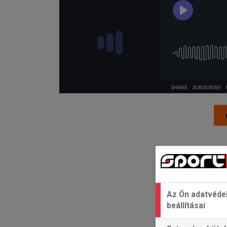
Az Ön adatvéde
beállításai