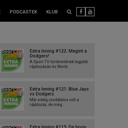
K
PODCASTEK
KLUB
Extra Inning #122: Megint a
Dodgers!
A Sport TV történetének legjobb
rájátszásán és World...
Extra Inning #121: Blue Jays
vs Dodgers
Már eddig csodálatos volt a
rájátszás, de még...
Extra Inning #115: De hogy