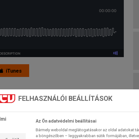
iTunes
FELHASZNÁLÓI BEÁLLÍTÁSOK
lmi
Az Ön adatvédelmi beállításai
Bármely weboldal meglátogatásakor az oldal adatokat tárol
a böngészőben – leggyakrabban sütik formájában, illetv