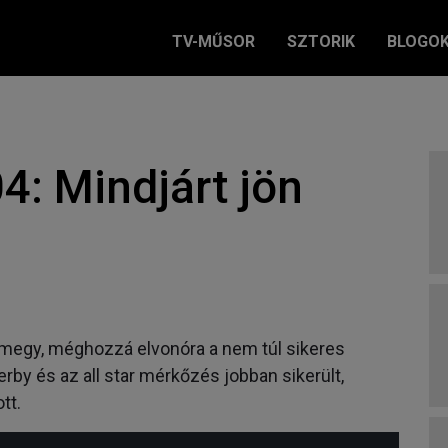
TV-MŰSOR
SZTORIK
BLOGO
4: Mindjárt jön
 megy, méghozzá elvonóra a nem túl sikeres
by és az all star mérkőzés jobban sikerült,
tt.