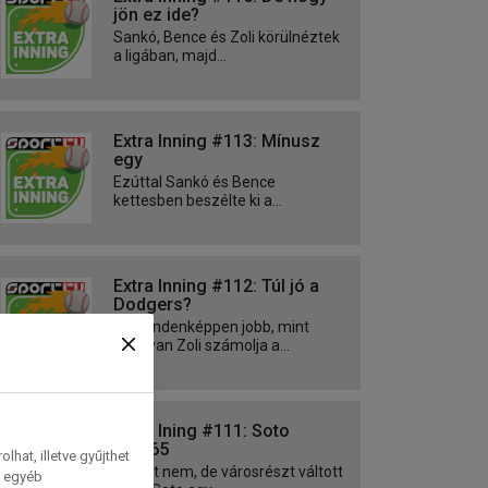
jön ez ide?
Sankó, Bence és Zoli körülnéztek
a ligában, majd...
Extra Inning #113: Mínusz
egy
Ezúttal Sankó és Bence
kettesben beszélte ki a...
Extra Inning #112: Túl jó a
Dodgers?
De mindenképpen jobb, mint
ahogyan Zoli számolja a...
Extra Ining #111: Soto
15/765
hat, illetve gyűjthet
Várost nem, de városrészt váltott
e egyéb