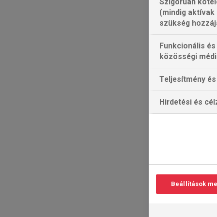
Szigorúan kötel
(mindig aktívak
szükség hozzáj
Funkcionális és
közösségi médi
Teljesítmény és 
Hirdetési és cé
Beállítások m