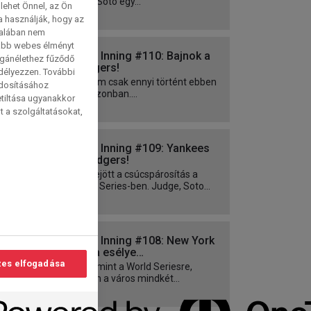
Juan Soto egy...
lehet Önnel, az Ön
a használják, hogy az
talában nem
tabb webes élményt
Extra Inning #110: Bajnok a
magánélethez fűződő
Dodgers!
edélyezzen. További
De nem csak ennyi történt ebben
ódosításához
a szezonban....
etiltása ugyanakkor
t a szolgáltatásokat,
Extra Inning #109: Yankees
– Dodgers!
Összejött a csúcspárosítás a
World Series-ben. Judge, Soto...
Extra Inning #108: New York
dupla esélye…
es elfogadása
...mármint a World Seriesre,
hiszen a város mindkét...