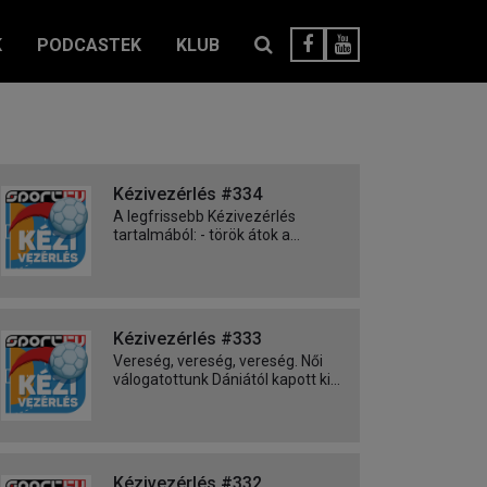
K
PODCASTEK
KLUB
Kézivezérlés #334
A legfrissebb Kézivezérlés
tartalmából: - török átok a...
Kézivezérlés #333
Vereség, vereség, vereség. Női
válogatottunk Dániától kapott ki...
Kézivezérlés #332