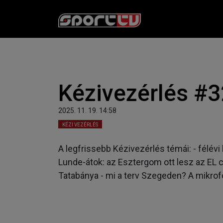
Kézivezérlés #
2025. 11. 19. 14:58
KÉZI VEZÉRLÉS
A legfrissebb Kézivezérlés témái: - félévi
Lunde-átok: az Esztergom ott lesz az EL c
Tatabánya - mi a terv Szegeden? A mikrofo