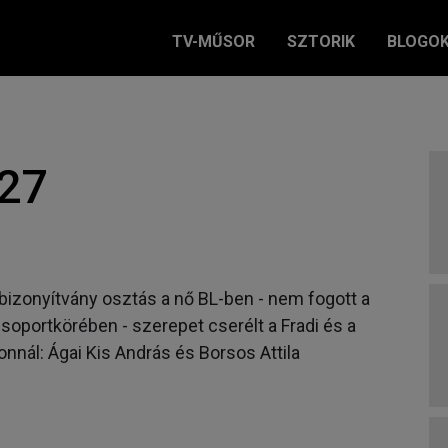
TV-MŰSOR
SZTORIK
BLOGO
327
 bizonyítvány osztás a nő BL-ben - nem fogott a
soportkörében - szerepet cserélt a Fradi és a
nnál: Ágai Kis András és Borsos Attila