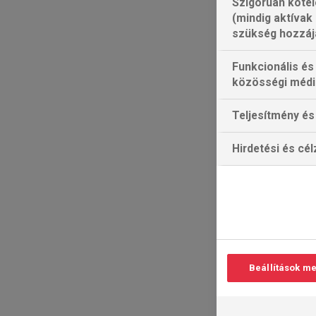
Szigorúan kötel
(mindig aktívak
szükség hozzáj
Funkcionális és
közösségi médi
Teljesítmény és 
Hirdetési és cé
Beállítások m