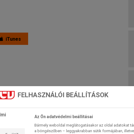
iTunes
FELHASZNÁLÓI BEÁLLÍTÁSOK
lmi
Az Ön adatvédelmi beállításai
Bármely weboldal meglátogatásakor az oldal adatokat tárol
a böngészőben – leggyakrabban sütik formájában, illetv