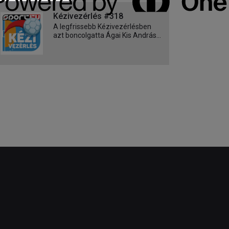
Kézivezérlés #318
A legfrissebb Kézivezérlésben
azt boncolgatta Ágai Kis András...