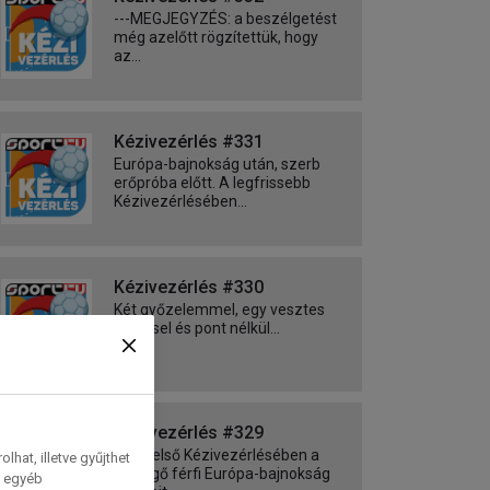
---MEGJEGYZÉS: a beszélgetést
még azelőtt rögzítettük, hogy
az...
Kézivezérlés #331
Európa-bajnokság után, szerb
erőpróba előtt. A legfrissebb
Kézivezérlésében...
Kézivezérlés #330
Két győzelemmel, egy vesztes
meccsel és pont nélkül...
Kézivezérlés #329
2026 első Kézivezérlésében a
hat, illetve gyűjthet
közelgő férfi Európa-bajnokság
e egyéb