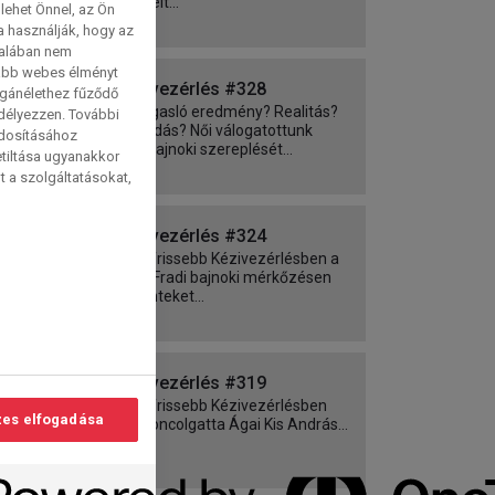
esélyeit...
lehet Önnel, az Ön
a használják, hogy az
talában nem
tabb webes élményt
Kézivezérlés #328
magánélethez fűződő
Kimagasló eredmény? Realitás?
edélyezzen. További
Csalódás? Női válogatottunk
ódosításához
világbajnoki szereplését...
etiltása ugyanakkor
t a szolgáltatásokat,
Kézivezérlés #324
A legfrissebb Kézivezérlésben a
Győr-Fradi bajnoki mérkőzésen
történteket...
Kézivezérlés #319
A legfrissebb Kézivezérlésben
es elfogadása
azt boncolgatta Ágai Kis András...