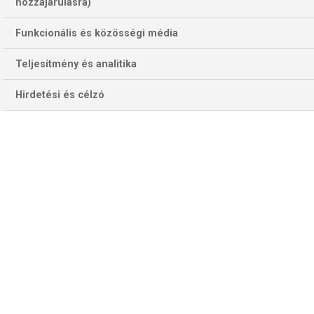
hozzájárulásra)
Funkcionális és közösségi média
Alley-oop #113: Kommentbag és mivanmivan
Teljesítmény és analitika
Kevin Durant bajnoki címe és tavaly nyári igazolásának...
Hirdetési és célzó
Alley-oop #112: Csalódottság, üresség, harag
Vége a 2016-17-es NBA-szezonnak és noha még kell...
Alley-oop #110: 12 dühítő ember
Továbbjutott a Toronto Raptors és a San Antonio...
Alley-oop #109: Rájátszanak. A bírók meg befújják.
16 csapat, 8 párharc, 3 hülye. Csabi és...
Alley-oop #108: LeBron mindent visz
Csabi és Bazska ismét összeült. Előbbi időközben végigrohant...
Alley-oop #107: DNP – Rest
Foglalkozunk a pihentetési botránnyal, Ibaka és Lopez cicaharca...
Alley-oop #106: MOST kezdődik a rájátszás!