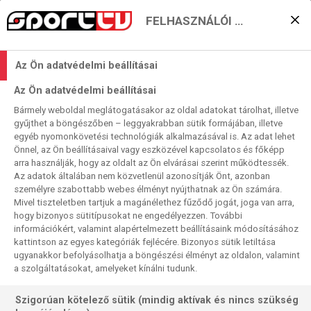
FELHASZNÁLÓI BEÁLLÍTÁSOK
Alley-oop #111: Ó, IÓ, CIÓ
Az Ön adatvédelmi beállításai
… EREKCIÓ
Az Ön adatvédelmi beállításai
2017. 05. 31. 19:18
Bármely weboldal meglátogatásakor az oldal adatokat tárolhat, illetve
ALLEY-OOP
SZANISZLÓ CSABA
gyűjthet a böngészőben – leggyakrabban sütik formájában, illetve
egyéb nyomonkövetési technológiák alkalmazásával is. Az adat lehet
Mit tudott Bruno Mars? Milyen volt a Kornél on Tour
Önnel, az Ön beállításaival vagy eszközével kapcsolatos és főképp
arra használják, hogy az oldalt az Ön elvárásai szerint működtessék.
premierje. Mihez kezd a Spurs és a Celtics? Miért
Az adatok általában nem közvetlenül azonosítják Önt, azonban
lesz elképesztő az idei döntő? Mennyit sírt Csabi a
személyre szabottabb webes élményt nyújthatnak az Ön számára.
hétvégén?
Mivel tiszteletben tartjuk a magánélethez fűződő jogát, joga van arra,
hogy bizonyos sütitípusokat ne engedélyezzen. További
információkért, valamint alapértelmezett beállításaink módosításához
iTunes
kattintson az egyes kategóriák fejlécére. Bizonyos sütik letiltása
ugyanakkor befolyásolhatja a böngészési élményt az oldalon, valamint
a szolgáltatásokat, amelyeket kínálni tudunk.
Szigorúan kötelező sütik (mindig aktívak és nincs szükség