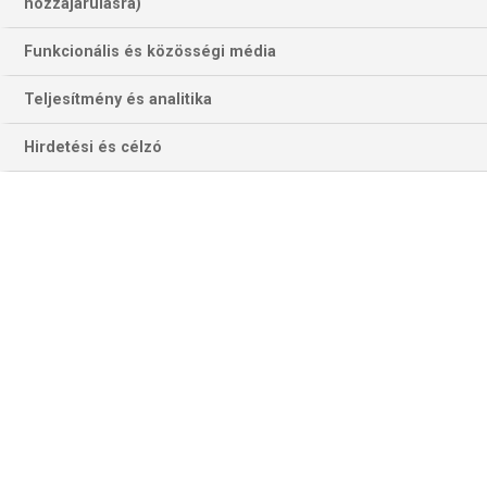
hozzájárulásra)
Funkcionális és közösségi média
Teljesítmény és analitika
Hirdetési és célzó
Elment a legkiválóbbak egyike.
Puhl Sándor a Sporttelevízió indulása, 2000. októbere óta
volt csapatunk állandó tagja, mint szakkommentátor.
1994 és 1997 között – mind a négy évben – a világ legjobb
labdarúgó-játékvezetőjének választották. Először 1994-
ben, egy szenzációsan dirigált világbajnoki döntő után.
2000-ben sportpályafutása elismeréseként a Magyar
Köztársasági Érdemrend Tisztkeresztjét is átvehette, de a
világsikerek, majd a méltó elismerések semmit nem