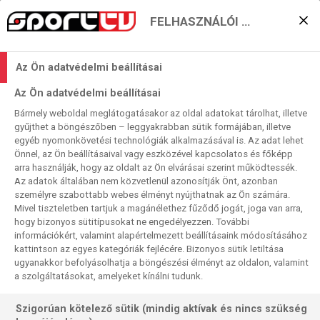
FELHASZNÁLÓI BEÁLLÍTÁSOK
Az utolsó sípszó – búcsú
Az Ön adatvédelmi beállításai
Puhl Sándortól
Az Ön adatvédelmi beállításai
2021. 05. 20. 10:30
Bármely weboldal meglátogatásakor az oldal adatokat tárolhat, illetve
Olvasási idő:
< 1
perc
gyűjthet a böngészőben – leggyakrabban sütik formájában, illetve
egyéb nyomonkövetési technológiák alkalmazásával is. Az adat lehet
LABDARÚGÁS
Önnel, az Ön beállításaival vagy eszközével kapcsolatos és főképp
Életének 66. évében elhunyt Puhl Sándor, a négy
arra használják, hogy az oldalt az Ön elvárásai szerint működtessék.
Az adatok általában nem közvetlenül azonosítják Önt, azonban
alkalommal is a világ legjobbjának megválasztott
személyre szabottabb webes élményt nyújthatnak az Ön számára.
játékvezető-legenda, aki szakkommentátorként a 2000-es
Mivel tiszteletben tartjuk a magánélethez fűződő jogát, joga van arra,
alapítása óta a Sporttelevízió csapatának tagja volt.
hogy bizonyos sütitípusokat ne engedélyezzen. További
információkért, valamint alapértelmezett beállításaink módosításához
kattintson az egyes kategóriák fejlécére. Bizonyos sütik letiltása
ugyanakkor befolyásolhatja a böngészési élményt az oldalon, valamint
a szolgáltatásokat, amelyeket kínálni tudunk.
Szigorúan kötelező sütik (mindig aktívak és nincs szükség