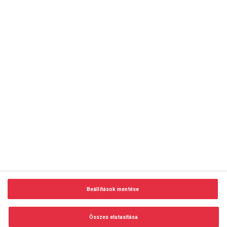
copyright © 2014-2026 AMC Global Media Inc. Minden jog
fenntartva.
Beállítások mentése
Felhasználási feltételek
Visszaélés-bejelentés
Összes elutasítása
Adatvédelem és adatkezelés