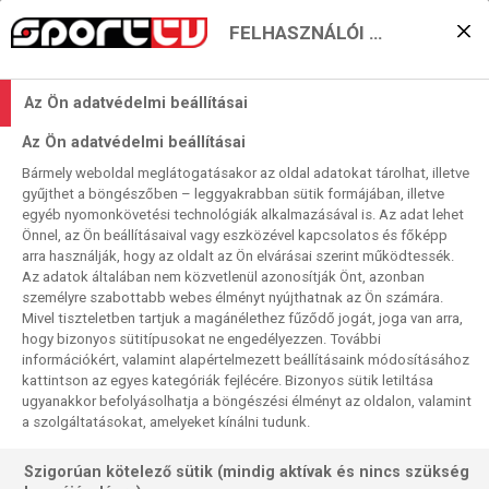
FELHASZNÁLÓI BEÁLLÍTÁSOK
Német házidöntő az
Az Ön adatvédelmi beállításai
Európa-ligában?
Az Ön adatvédelmi beállításai
2021. 05. 22. 11:51
Bármely weboldal meglátogatásakor az oldal adatokat tárolhat, illetve
Olvasási idő:
2
perc
gyűjthet a böngészőben – leggyakrabban sütik formájában, illetve
egyéb nyomonkövetési technológiák alkalmazásával is. Az adat lehet
WISLA PLOCK
MAGDEBURG
FÜCHSE BERLIN
LÖWEN
FÉRFI EURÓPA-LIGA
Önnel, az Ön beállításaival vagy eszközével kapcsolatos és főképp
Az újonnan létrehozott kézilabda Európa-ligák négyes
arra használják, hogy az oldalt az Ön elvárásai szerint működtessék.
Az adatok általában nem közvetlenül azonosítják Önt, azonban
döntőiből a nőit már lejátszották Nagybányán, sajnos a
személyre szabottabb webes élményt nyújthatnak az Ön számára.
Nantes a döntőben legyőzte a Siófokot. (Akkor még nem
Mivel tiszteletben tartjuk a magánélethez fűződő jogát, joga van arra,
tudtuk, hogy a férficsapatuk is fájdalmas csapást mér a
hogy bizonyos sütitípusokat ne engedélyezzen. További
magyar klubkézilabdára a Veszprém kiejtésével…) A férfiak
információkért, valamint alapértelmezett beállításaink módosításához
kattintson az egyes kategóriák fejlécére. Bizonyos sütik letiltása
final fourjában hatalmas a német fölény, a mezőnyt három
ugyanakkor befolyásolhatja a böngészési élményt az oldalon, valamint
Bundesliga-csapat mellett a lengyel Wisla Orlen Plock
a szolgáltatásokat, amelyeket kínálni tudunk.
alkotja. A minitornát a mannheimi SAP-csarnokban
rendezik, ahol a helyi Adler jégkorongcsapata játssza
Szigorúan kötelező sütik (mindig aktívak és nincs szükség