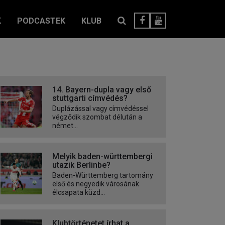
K
PODCASTEK
KLUB
14. Bayern-dupla vagy első
stuttgarti címvédés?
Duplázással vagy címvédéssel
végződik szombat délután a
német...
Melyik baden-württembergi
utazik Berlinbe?
Baden-Württemberg tartomány
első és negyedik városának
élcsapata küzd...
Klubtörténetet írhat a