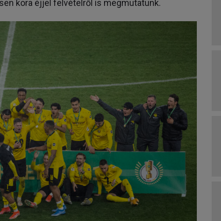
en kora éjjel felvételről is megmutatunk.