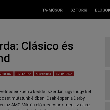
TV-MŰSOR
SZTORIK
BLOGO
da: Clásico és
nd
ÜRNBERG
FIORENTINA
CREMONESE
COPPA ITALIA
vetítéseinkben a keddet szerdán, ugyanúgy két
ccset mutatunk élőben. Csak éppen a Derby
lelően az AMC Mikrós élő meccsünk meg az olasz