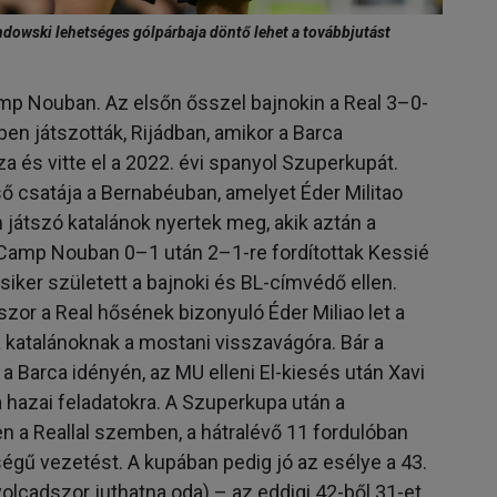
dowski lehetséges gólpárbaja döntő lehet a továbbjutást
amp Nouban. Az elsőn ősszel bajnokin a Real 3–0-
en játszották, Rijádban, amikor a Barca
a és vitte el a 2022. évi spanyol Szuperkupát.
 csatája a Bernabéuban, amelyet Éder Militao
 játszó katalánok nyertek meg, akik aztán a
 Camp Nouban 0–1 után 2–1-re fordítottak Kessié
siker született a bajnoki és BL-címvédő ellen.
szor a Real hősének bizonyuló Éder Miliao let a
a katalánoknak a mostani visszavágóra. Bár a
 Barca idényén, az MU elleni El-kiesés után Xavi
 hazai feladatokra. A Szuperkupa után a
 a Reallal szemben, a hátralévő 11 fordulóban
bségű vezetést. A kupában pedig jó az esélye a 43.
olcadszor juthatna oda) – az eddigi 42-ből 31-et