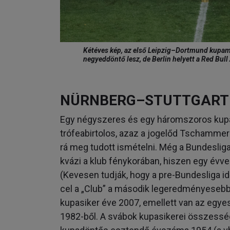
Kétéves kép, az első Leipzig–Dortmund kupamec
negyeddöntő lesz, de Berlin helyett a Red Bul
NÜRNBERG–STUTTGART
Egy négyszeres és egy háromszoros kupagy
trófeabirtolos, azaz a jogelőd Tschamme
rá meg tudott ismételni. Még a Bundesliga
kvázi a klub fénykorában, hiszen egy év
(Kevesen tudják, hogy a pre-Bundesliga id
cel a „Club” a második legeredményesebb
kupasiker éve 2007, emellett van az egye
1982-ből. A svábok kupasikerei összessé