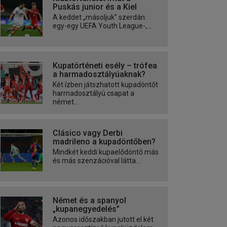
Puskás junior és a Kiel
A keddet „másoljuk” szerdán:
egy-egy UEFA Youth League-,...
Kupatörténeti esély – trófea
a harmadosztályúaknak?
Két ízben játszhatott kupadöntőt
harmadosztályú csapat a
német...
Clásico vagy Derbi
madrileno a kupadöntőben?
Mindkét keddi kupaelődöntő más
és más szenzációval látta...
Német és a spanyol
„kupanegyedelés”
Azonos időszakban jutott el két