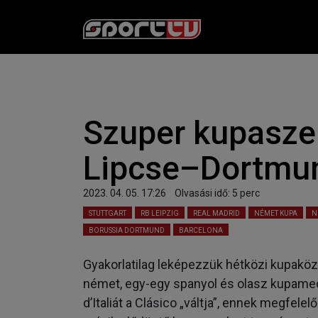
Szuper kupaszer
Lipcse–Dortmu
2023. 04. 05. 17:26
Olvasási idő:
5
perc
STUTTGART
RB LEIPZIG
REAL MADRID
NÉMET KUPA
N
BORUSSIA DORTMUND
BARCELONA
Gyakorlatilag leképezzük hétközi kupaköz
német, egy-egy spanyol és olasz kupame
d’Italiát a Clásico „váltja”, ennek megfe