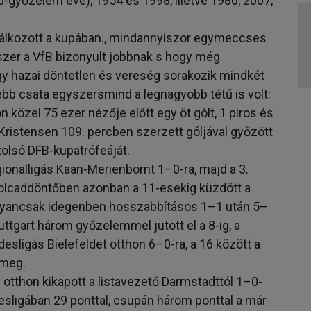
győzelem éve), 1954 és 1998, illetve 1986, 2007,
alálkozott a kupában., mindannyiszor egymeccses
szer a VfB bizonyult jobbnak s hogy még
gy hazai döntetlen és vereség sorakozik mindkét
ebb csata egyszersmind a legnagyobb tétű is volt:
n közel 75 ezer nézője előtt egy öt gólt, 1 piros és
Kristensen 109. percben szerzett góljával győzött
olsó DFB-kupatrófeáját.
ionalligás Kaan-Merienbornt 1–0-ra, majd a 3.
olcaddöntőben azonban a 11-esekig küzdött a
gyancsak idegenben hosszabbításos 1–1 után 5–
uttgart három győzelemmel jutott el a 8-ig, a
sligás Bielefeldet otthon 6–0-ra, a 16 között a
 meg.
 otthon kikapott a listavezető Darmstadttól 1–0-
desligában 29 ponttal, csupán három ponttal a már