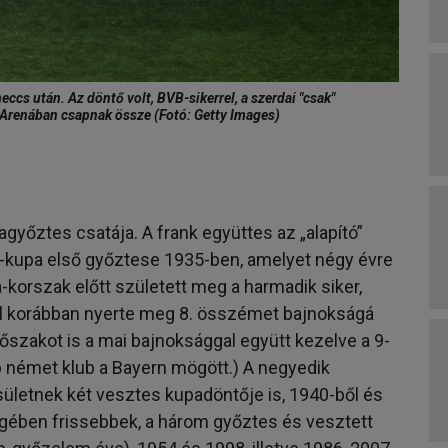
cs után. Az döntő volt, BVB-sikerrel, a szerdai "csak"
l Arenában csapnak össze (Fotó: Getty Images)
őztes csatája. A frank együttes az „alapító”
r-kupa első győztese 1935-ben, amelyet négy évre
-korszak előtt született meg a harmadik siker,
vel korábban nyerte meg 8. összémet bajnokságá
őszakot is a mai bajnoksággal együtt kezelve a 9-
 német klub a Bayern mögött.) A negyedik
sületnek két vesztes kupadöntője is, 1940-ből és
gében frissebbek, a három győztes és vesztett