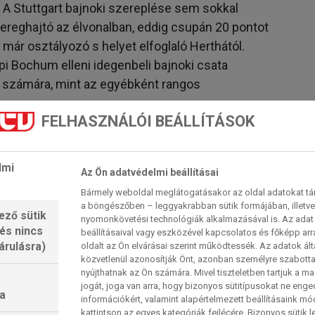
 A Stuttgart bajnoki szereplése sem sokkal
reghajtó az élvonalban, eddig csupán 20 pontot
 már osztályozó s helyet elfoglaló Herthától.
pi Bochum elleni idegenbeli bajnoki csata
ői számára, mint az egyébként rangos
FELHASZNÁLÓI BEÁLLÍTÁSOK
acsatára. A Lipcse – küzdve a BL-t jelentő első
lmi
Az Ön adatvédelmi beállításai
ainztól 3–0-ra, a BVB pedig nagy reményekkel
Bármely weboldal meglátogatásakor az oldal adatokat tárol
t az éppen edzőt váltó Bayernnel szemben. A
a böngészőben – leggyakrabban sütik formájában, illetv
ező sütik
 mutatta híven a különbségat a két együttes
nyomonkövetési technológiák alkalmazásával is. Az adat 
 és nincs
beállításaival vagy eszközével kapcsolatos és főképp arr
ebb álltak 4–0 után az ötösik és esetleg a hatodik
árulásra)
oldalt az Ön elvárásai szerint működtessék. Az adatok ál
a végül bekövetkező dupla szépítéshez. Pedig
közvetlenül azonosítják Önt, azonban személyre szabot
t vett: a megelőzpő 10 bajnokból 9-et memyert,
nyújthatnak az Ön számára. Mivel tiszteletben tartjuk a 
jogát, joga van arra, hogy bizonyos sütitípusokat ne eng
t, spút meg is előzte a rekordbajnokokt a
a
információkért, valamint alapértelmezett beállításaink m
ern mindig más, mint a többuóiek.
kattintson az egyes kategóriák fejlécére. Bizonyos sütik l