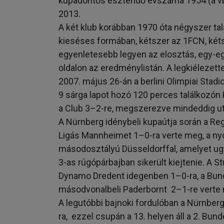
kupadöntős esztendő évszáma 1954 (a vb-
2013.
A két klub korábban 1970 óta négyszer t
kieséses formában, kétszer az 1FCN, két
egyenletesebb legyen az elosztás, egy-e
oldalon az eredménylistán. A legkiélezett
2007. május 26-án a berlini Olimpiai Stadio
9 sárga lapot hozó 120 perces találkozón 
a Club 3–2-re, megszerezve mindeddig ut
A Nürnberg idénybeli kupaútja során a Reg
Ligás Mannheimet 1–0-ra verte meg, a ny
másodosztályú Düsseldorffal, amelyet u
3-as rúgópárbajban sikerült kiejtenie. A St
Dynamo Dredent idegenben 1–0-ra, a Bunde
másodvonalbeli Paderbornt 2–1-re verte
A legutóbbi bajnoki fordulóban a Nürnberg
ra, ezzel csupán a 13. helyen áll a 2. Bun