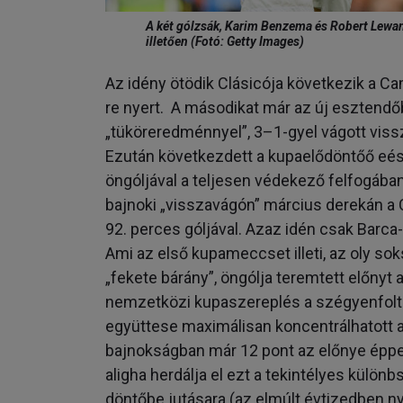
A két gólzsák, Karim Benzema és Robert Lewan
illetően (Fotó: Getty Images)
Az idény ötödik Clásicója következik a C
re nyert. A másodikat már az új esztendőb
„tüköreredménnyel”, 3–1-gyel vágott vissz
Ezután következdett a kupaelődöntőő eéső
öngóljával a teljesen védekező felfogában
bajnoki „visszavágón” március derekán a
92. perces góljával. Azaz idén csak Barca-
Ami az első kupameccset illeti, az oly sok
„fekete bárány”, öngólja teremtett előnyt 
nemzetközi kupaszereplés a szégyenfolt a
együttese maximálisan koncentrálhatott a
bajnokságban már 12 pont az előnye éppen
aligha herdálja el ezt a tekintélyes külön
döntőbe jutásara (az elmúlt évtizedben ny