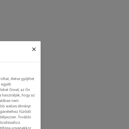
hat, illetve gyűjthet
e egyéb
lehet Önnel, az Ön
a használják, hogy az
talában nem
tabb webes élményt
magánélethez fűződő
edélyezzen. További
ódosításához
etiltása ugyanakkor