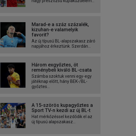
nagy presztízsű kupaküzdelem...
Marad-e a száz százalék,
kizuhan-e valamelyik
favorit?
Az új típusú BL-alapszakasz záró
napjához érkeztünk. Szerdán...
Három exgyőztes, öt
reménybeli kiváló BL-csata
Számba szoktuk venni egy-egy
játéknap előtt, hány BEK-/BL-
győztes...
A 15-szörös kupagyőztes a
Sport TV-n kezdi az új BL-t
Hat mérkőzéssel kezdődik el az
új típusú alapszakasz...