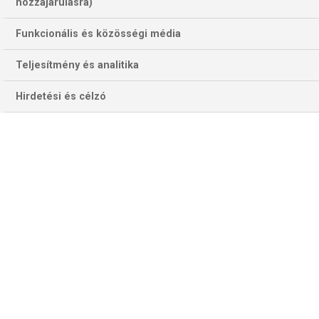
hozzájárulásra)
Funkcionális és közösségi média
Teljesítmény és analitika
Hirdetési és célzó
Jimmy Butler új sztílója. (Fotó: getty Images)
Elképesztő figura Jimmy Butler, és most nem arra
gondolunk, hogy szenzációs kosárlabdázó, aki
(meglepetésre) 2020-ban és 2023-ban is a döntőbe
vezette a Miami Heatet, hanem arra, hogy nagyon vicces.
Talán kevesen tudják, de Texasban nőtt fel, és country-zene
rajongó, aki rendszeresen hord cowboy-kalapot is. Meg úgy