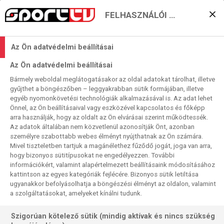
FELHASZNÁLÓI BEÁLLÍTÁSOK
Jimmy Butler hangulatát
Az Ön adatvédelmi beállításai
az emós stílus mutatja
Az Ön adatvédelmi beállításai
most meg. Érthető.
Bármely weboldal meglátogatásakor az oldal adatokat tárolhat, illetve
gyűjthet a böngészőben – leggyakrabban sütik formájában, illetve
2023. 10. 03. 15:30
egyéb nyomonkövetési technológiák alkalmazásával is. Az adat lehet
Olvasási idő:
2
perc
Önnel, az Ön beállításaival vagy eszközével kapcsolatos és főképp
arra használják, hogy az oldalt az Ön elvárásai szerint működtessék.
NBA
MIAMI HEAT
AMERIKAI SPORTOK
JIMMY BUTLER
ALLEY-OOP
Az adatok általában nem közvetlenül azonosítják Önt, azonban
Lezajlott az NBA médianapja, ezzel tulajdonképpen elindult
személyre szabottabb webes élményt nyújthatnak az Ön számára.
Mivel tiszteletben tartjuk a magánélethez fűződő jogát, joga van arra,
hivatalosan a 2023-24-es szezon előtti visszaszámlálás.
hogy bizonyos sütitípusokat ne engedélyezzen. További
Jimmy Butler 2022-hez hasonlóan idén is ellopta a showt,
információkért, valamint alapértelmezett beállításaink módosításához
csak most nem raszta hajjal jelent meg, hanem emós
kattintson az egyes kategóriák fejlécére. Bizonyos sütik letiltása
frizurában pompázott.
ugyanakkor befolyásolhatja a böngészési élményt az oldalon, valamint
a szolgáltatásokat, amelyeket kínálni tudunk.
Szigorúan kötelező sütik (mindig aktívak és nincs szükség