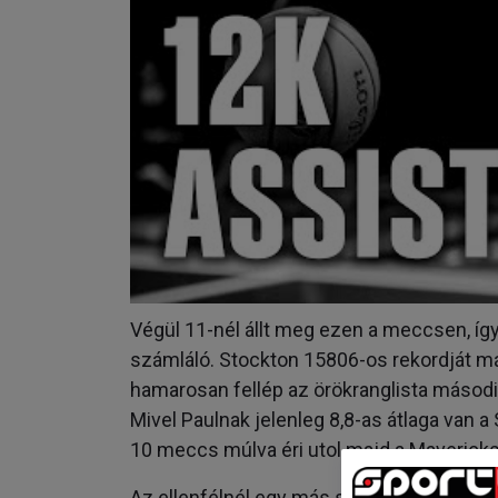
Végül 11-nél állt meg ezen a meccsen, í
számláló. Stockton 15806-os rekordját má
hamarosan fellép az örökranglista másodi
Mivel Paulnak jelenleg 8,8-as átlaga van 
10 meccs múlva éri utol majd a Mavericks
Az ellenfélnél egy más statisztikában
LeB