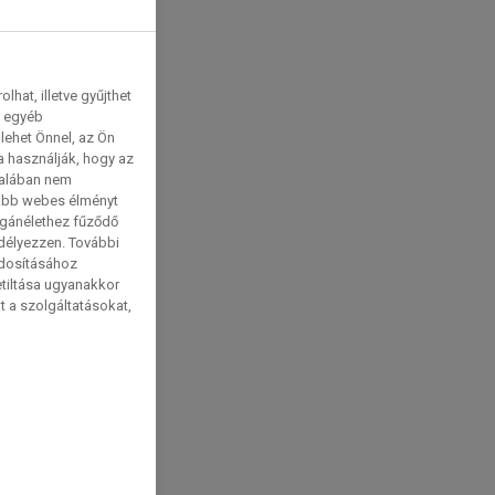
hat, illetve gyűjthet
e egyéb
lehet Önnel, az Ön
a használják, hogy az
talában nem
tabb webes élményt
magánélethez fűződő
edélyezzen. További
ódosításához
etiltása ugyanakkor
t a szolgáltatásokat,