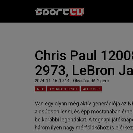
Chris Paul 120
2973, LeBron J
2024. 11. 16. 19:14
Olvasási idő:
2
perc
NBA
AMERIKAI SPORTOK
ALLEY-OOP
Van egy olyan még aktív generációja az 
a csúcson lenni, és épp mostanában érnek
be korábbi legendákat. A tegnapi játéknap
három ilyen nagy mérföldkőhöz is elérkez