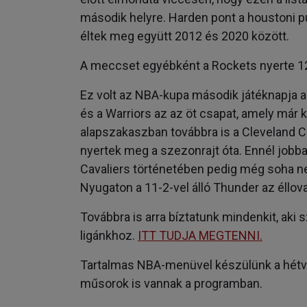
második helyre. Harden pont a houstoni pub
éltek meg együtt 2012 és 2020 között.
A meccset egyébként a Rockets nyerte 1
Ez volt az NBA-kupa második játéknapja a
és a Warriors az az öt csapat, amely már 
alapszakaszban továbbra is a Cleveland 
nyertek meg a szezonrajt óta. Ennél jobban
Cavaliers történetében pedig még soha ne
Nyugaton a 11-2-vel álló Thunder az éllov
Továbbra is arra bíztatunk mindenkit, aki 
ligánkhoz.
ITT TUDJA MEGTENNI.
Tartalmas NBA-menüvel készülünk a hétvé
műsorok is vannak a programban.