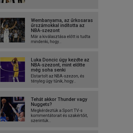
Wembanyama, az űrkosaras
űrszámokkal indította az
NBA-szezont
Már a kiválasztása előtt is tudta
mindenki, hogy...
Luka Doncic úgy kezdte az
NBA-szezont, mint előtte
még soha senki
Elstartolt az NBA-szezon, és
tényleg úgy tűnik, hogy...
Tehát akkor Thunder vagy
Nuggets?
Megkérdeztük a Sport TV-s
kommentátorait és szakértőit,
szerintük...