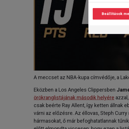
Beállítások m
A meccset az NBA-kupa címvédője, a Lak
Eközben a Los Angeles Clippersben
Jame
örökranglistájának második helyére
azzal,
csak beérte Ray Allent, így ketten állnak
várni az előzésre. Az éllovas, Steph Curr
hármasokat, ő már befoghatatlannak tűnik
előtt elmondta viccesen, hogy ezen a list