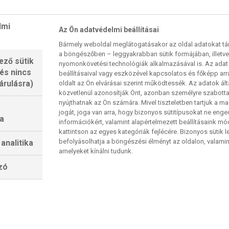
ivel immár holtversenyben ötödik a Jazz
lmi
stán Robert Parish (1611), Kareem Abdul-Jabbar
Az Ön adatvédelmi beállításai
ki (1522) előzi meg. Bőven van rá esély, hogy
Bármely weboldal meglátogatásakor az oldal adatokat tárol
dik helyére lépjen. Egyébként a Király tripla-
a böngészőben – leggyakrabban sütik formájában, illetv
ező sütik
nyomonkövetési technológiák alkalmazásával is. Az adat 
yafutása során először csinált ilyen hosszú
 és nincs
beállításaival vagy eszközével kapcsolatos és főképp arr
 Magic Johnsonnak és Russell Westbrooknak jött
árulásra)
oldalt az Ön elvárásai szerint működtessék. Az adatok ál
közvetlenül azonosítják Önt, azonban személyre szabot
ett csak két játékos ért el eddig tripla-duplát az
nyújthatnak az Ön számára. Mivel tiszteletben tartjuk a 
ő a legidősebb. akinek ez összejött; 40 éves és
jogát, joga van arra, hogy bizonyos sütitípusokat ne eng
a
információkért, valamint alapértelmezett beállításaink m
cszor.
kattintson az egyes kategóriák fejlécére. Bizonyos sütik l
befolyásolhatja a böngészési élményt az oldalon, valamin
analitika
amelyeket kínálni tudunk.
lzó