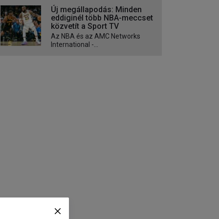
Új megállapodás: Minden
eddiginél több NBA-meccset
közvetít a Sport TV
Az NBA és az AMC Networks
International -...