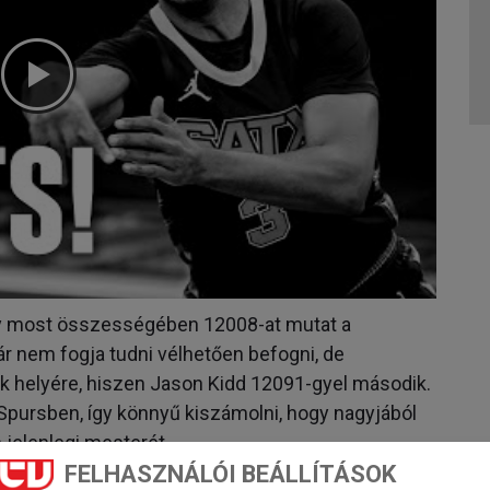
gy most összességében 12008-at mutat a
r nem fogja tudni vélhetően befogni, de
k helyére, hiszen Jason Kidd 12091-gyel második.
a Spursben, így könnyű kiszámolni, hogy nagyjából
 jelenlegi mesterét.
FELHASZNÁLÓI BEÁLLÍTÁSOK
ron James
viszont befogta John Stocktont. Ez