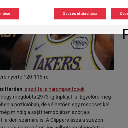
entése
Összes elutasítása
Össz
ers nyerte 120-115-re
s Harden
lépett fel a hárompontosok
 hogy megdobta 2973-ig tripláját is. Egyelőre még
 ebben a pozícióban, de vélhetően egy meccset kell
y még mindig a saját tempójában szórja a
 Harden számára is. A Clippers ásza a szezon
án Curry nem számít, így vélhetően elégedett a