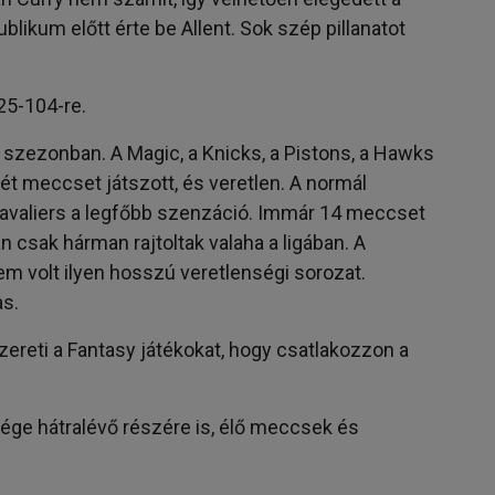
likum előtt érte be Allent. Sok szép pillanatot
25-104-re.
 szezonban. A Magic, a Knicks, a Pistons, a Hawks
két meccset játszott, és veretlen. A normál
Cavaliers a legfőbb szenzáció. Immár 14 meccset
 csak hárman rajtoltak valaha a ligában. A
m volt ilyen hosszú veretlenségi sorozat.
as.
szereti a Fantasy játékokat, hogy csatlakozzon a
ge hátralévő részére is, élő meccsek és