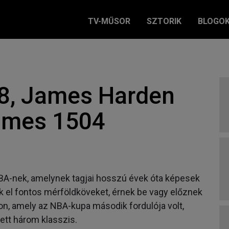
TV-MŰSOR
SZTORIK
BLOGO
08, James Harden
ames 1504
NBA-nek, amelynek tagjai hosszú évek óta képesek
 el fontos mérföldköveket, érnek be vagy előznek
on, amely az NBA-kupa második fordulója volt,
ett három klasszis.