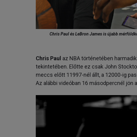
Chris Paul és LeBron James is újabb mérföldkő
Chris Paul
az NBA történetében harmadikk
tekintetében. Előtte ez csak John Stockto
meccs előtt 11997-nél állt, a 12000-ig pa
Az alábbi videóban 16 másodpercnél jön a