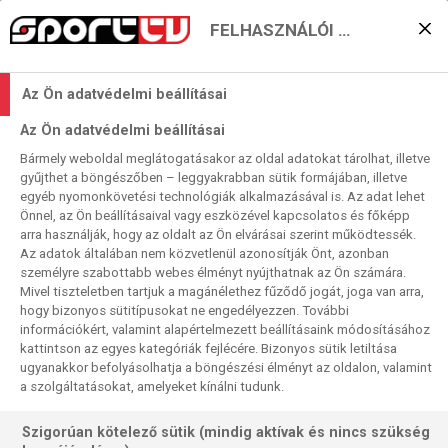
FELHASZNÁLÓI BEÁLLÍTÁSOK
Lássuk az ellenfeleket!
Az Ön adatvédelmi beállításai
2025. 03. 23. 03:16
Az Ön adatvédelmi beállításai
Olvasási idő:
2
perc
Bármely weboldal meglátogatásakor az oldal adatokat tárolhat, illetve
KÉZILABDA
STORHAMAR
ODENSE
NŐI KÉZI BL
KRIM
gyűjthet a böngészőben – leggyakrabban sütik formájában, illetve
A kézilabda női BL versenysorozata folytatódik. A két
egyéb nyomonkövetési technológiák alkalmazásával is. Az adat lehet
Önnel, az Ön beállításaival vagy eszközével kapcsolatos és főképp
magyar együttes, a védő Audi Győri ETO KC, valamint az
arra használják, hogy az oldalt az Ön elvárásai szerint működtessék.
országos bajnok és kupagyőztes FTC-Rail Cargo Hungaria
Az adatok általában nem közvetlenül azonosítják Önt, azonban
„megfigyelő állásban” van, Maguknak köszönheti: a két
személyre szabottabb webes élményt nyújthatnak az Ön számára.
Mivel tiszteletben tartjuk a magánélethez fűződő jogát, joga van arra,
zöld-fehér együttes közül a győri csoportelsőként, a
hogy bizonyos sütitípusokat ne engedélyezzen. További
ferencvárosi -másodikként végzett, ezzel erőnyerőként
információkért, valamint alapértelmezett beállításaink módosításához
már a negyeddöntőben folytathatja a küzdelmeket.
kattintson az egyes kategóriák fejlécére. Bizonyos sütik letiltása
Vasárnap rendezik azt a kér rájátszáspárosítás első
ugyanakkor befolyásolhatja a böngészési élményt az oldalon, valamint
a szolgáltatásokat, amelyeket kínálni tudunk.
meccsét, amelyek győzteseivel mérkőznek meg majd a
budapesti négyes döntőbe jutásért. Természetesen
Szigorúan kötelező sütik (mindig aktívak és nincs szükség
mindkét meccset élőben közvetítjük é lesznek még