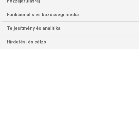
hozzájárulásra)
„kísérőmérkőzések” is, móno meg a szokásos hétzáró
kézilabda-talkshow sem maradhat el.
Funkcionális és közösségi média
Teljesítmény és analitika
Hirdetési és célzó
Az Odense a Győrrel már összecsapott az idényben – most norvég
ellenféllel kell megküzdenie, hogy a Fradi ellenfele lehessen (Fotó:
Getty Images)