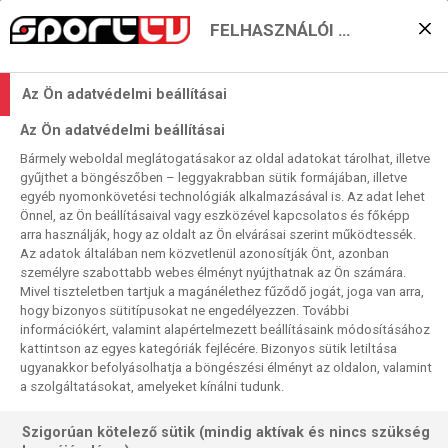
FELHASZNÁLÓI BEÁLLÍTÁSOK
Csoportrangadó
Az Ön adatvédelmi beállításai
Herningből
Az Ön adatvédelmi beállításai
2025. 05. 17. 10:10
Bármely weboldal meglátogatásakor az oldal adatokat tárolhat, illetve
Olvasási idő:
< 1
perc
gyűjthet a böngészőben – leggyakrabban sütik formájában, illetve
egyéb nyomonkövetési technológiák alkalmazásával is. Az adat lehet
Önnel, az Ön beállításaival vagy eszközével kapcsolatos és főképp
arra használják, hogy az oldalt az Ön elvárásai szerint működtessék.
Az adatok általában nem közvetlenül azonosítják Önt, azonban
személyre szabottabb webes élményt nyújthatnak az Ön számára.
Mivel tiszteletben tartjuk a magánélethez fűződő jogát, joga van arra,
hogy bizonyos sütitípusokat ne engedélyezzen. További
információkért, valamint alapértelmezett beállításaink módosításához
kattintson az egyes kategóriák fejlécére. Bizonyos sütik letiltása
ugyanakkor befolyásolhatja a böngészési élményt az oldalon, valamint
a szolgáltatásokat, amelyeket kínálni tudunk.
Szigorúan kötelező sütik (mindig aktívak és nincs szükség