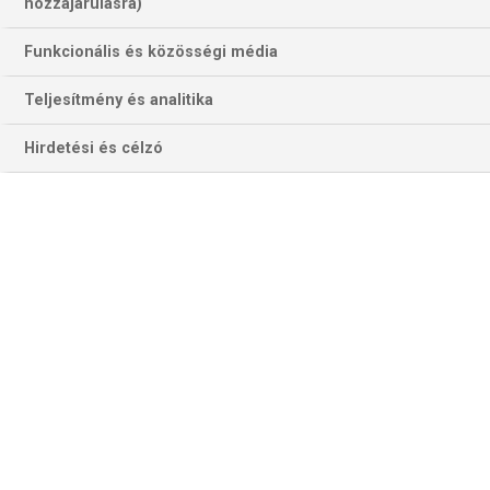
hozzájárulásra)
Funkcionális és közösségi média
Teljesítmény és analitika
Hirdetési és célzó
2017-ben ez eg nagyon nagy csere volt. (Fotó: Getty Images)
Paul George karrierje első hét szezonját az Indiana
Pacersben töltötte 2010-től 2017-ig. Ebben az időszakban
négyszer volt All-Star, és háromszor került be valamelyik
All-NBA vagy All-Defensive csapatba. 2013-ban és 2014-
ben keleti döntőig vezette a Pacerst, de ott nem bírt a
LeBron James és Dwyane Wade vezette Miami Heattel.