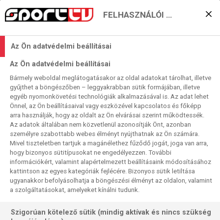
FELHASZNÁLÓI BEÁLLÍTÁSOK
Bárki lesz az NBA bajnoka,
Az Ön adatvédelmi beállításai
köszönetet mondhat Paul
Az Ön adatvédelmi beállításai
George-nak
Bármely weboldal meglátogatásakor az oldal adatokat tárolhat, illetve
gyűjthet a böngészőben – leggyakrabban sütik formájában, illetve
2025. 06. 19. 21:24
egyéb nyomonkövetési technológiák alkalmazásával is. Az adat lehet
Olvasási idő:
3
perc
Önnel, az Ön beállításaival vagy eszközével kapcsolatos és főképp
arra használják, hogy az oldalt az Ön elvárásai szerint működtessék.
NBA
OKLAHOMA CITY THUNDER
AMERIKAI SPORTOK
INDIANA PACERS
ALLEY-OOP
Az adatok általában nem közvetlenül azonosítják Önt, azonban
személyre szabottabb webes élményt nyújthatnak az Ön számára.
Elképesztő történet, hogy a jelenleg NBA-döntőt játszó
Mivel tiszteletben tartjuk a magánélethez fűződő jogát, joga van arra,
hogy bizonyos sütitípusokat ne engedélyezzen. További
Indiana Pacers és Oklahoma City Thunder keretének alapjait
információkért, valamint alapértelmezett beállításaink módosításához
is Paul George-nak köszönhetjük, aki 2010-től 2017-ig a
kattintson az egyes kategóriák fejlécére. Bizonyos sütik letiltása
Pacersben, majd 2017-től 2019-ig az Oklahoma City
ugyanakkor befolyásolhatja a böngészési élményt az oldalon, valamint
Tnunderben játszott. Nagyot nyert mindkét csapat az
a szolgáltatásokat, amelyeket kínálni tudunk.
elcserélésével.
Szigorúan kötelező sütik (mindig aktívak és nincs szükség