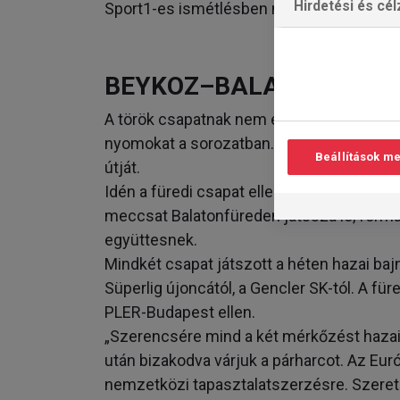
Hirdetési és cé
Sport1-es ismétlésben megnézheti.
BEYKOZ–BALATONFÜRE
A török csapatnak nem ez az első Európa
nyomokat a sorozatban. Tavaly bejutott a 2
Beállítások m
útját.
Idén a füredi csapat ellenfeléül sorsolták 
meccsat Balatonfüreden játssza le, formá
együttesnek.
Mindkét csapat játszott a héten hazai ba
Süperlig újoncától, a Gencler SK-tól. A fü
PLER-Budapest ellen.
„Szerencsére mind a két mérkőzést hazai p
után bizakodva várjuk a párharcot. Az Eu
nemzetközi tapasztalatszerzésre. Szeretn