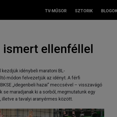
TV-MŰSOR
SZTORIK
BLOGO
l ismert ellenféllel
kezdjük idénybeli maratoni BL-
tó módon felvezetjük az idényt. A férfi
a BKSE „idegenbeli hazai” meccsével – visszavágó
ok se maradjanak ki a sorból, megmutatunk egy
, illetve a tavalyi aranyérmes között.