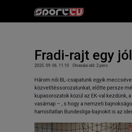
Fradi-rajt egy jó
2025. 09. 06. 11:10
Olvasási idő:
2
perc
Három női BL-csapatunk egyik meccsével 
közvetítéssorozatunkat, előtte persze mél
kupasorozatok közül az EK-val kezdünk, 
vasárnap – , s hogy a nemzeti bajnokság
hamisítatlan Bundesliga-bajnokit is az idei