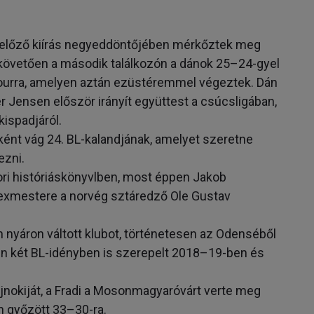
az előző kiírás negyeddöntőjében mérkőztek meg
 követően a második találkozón a dánok 25–24-gyel
 fourra, amelyen aztán ezüstéremmel végeztek. Dán
 Jensen először irányít együttest a csúcsligában,
kispadjáról.
ént vág 24. BL-kalandjának, amelyet szeretne
ezni.
ori históriáskönyvlben, most éppen Jakob
 exmestere a norvég sztáredző Ole Gustav
n nyáron váltott klubot, történetesen az Odenséből
en két BL-idényben is szerepelt 2018–19-ben és
nokiját, a Fradi a Mosonmagyaróvárt verte meg
n győzött 33–30-ra.