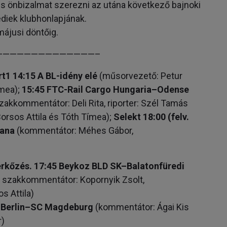
 és önbizalmat szerezni az utána következő bajnoki
ediek klubhonlapjának.
májusi döntőig.
——————————————–
t1 14:15 A BL-idény elé
(műsorvezető: Petur
ímea);
15:45 FTC-Rail Cargo Hungaria–Odense
zakkommentátor: Deli Rita, riporter: Szél Tamás
Borsos Attila és Tóth Tímea);
Selekt 18:00 (felv.
jana
(kommentátor: Méhes Gábor,
érkőzés. 17:45 Beykoz BLD SK–Balatonfüredi
, szakkommentátor: Kopornyik Zsolt,
s Attila)
e Berlin–SC Magdeburg
(kommentátor: Ágai Kis
r)