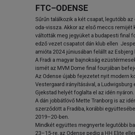
FTC–ODENSE
Sűrűn találkozik a két csapat, legutóbb 
oda-vissza. Akkor az első meccs remijét
váltották meg jegyüket a budapesti final
edző vezet csapatot dán klub ellen Jesper
amióta 2024 júniusában felállt az Esbjerg 
A Fradi a magyar bajnokság ezüstérmesek
ismét az MVM Dome final fourjában befej
Az Odense újabb fejezetet nyit modern k
Vestergaard irányításával, a Ludwigsburg
Gjekstad helyét foglalta el az idén nyáron.
A dán jobbátlövő Mette Tranborg is az idé
szerződött a Fradiba, korábbi együtteséb
2019–20-ben.
Mindkét együttes megnyerte legutóbbi baj
23–15-re, az Odense pedig a HH Elite elle