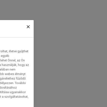
hat, illetve gyűjthet
e egyéb
lehet Önnel, az Ön
a használják, hogy az
talában nem
tabb webes élményt
magánélethez fűződő
edélyezzen. További
ódosításához
etiltása ugyanakkor
t a szolgáltatásokat,