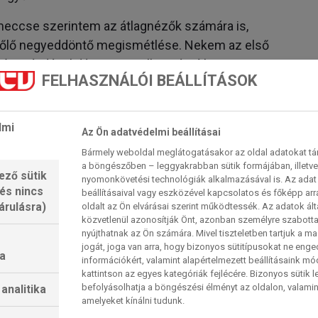
 meccse szerintem az átlagnézők számára is,
eldőlő negyeddöntő megismétlése. Nekem az első
nt, ráadásul dán csapat ellen irányíthatom az
FELHASZNÁLÓI BEÁLLÍTÁSOK
lőtt. Szóval, úgy érzem, sok különböző sztori van
 tetszett szerdán, a hétközi bajnokin, remélem,
 de akkor lényegesen nagyobb kihívás vár ránk. Az
lmi
Az Ön adatvédelmi beállításai
rős rivális, ezért kíváncsian várom, hogyan állunk
Bármely weboldal meglátogatásakor az oldal adatokat tárol
 az FTC-Rail Cargo Hungaria vezetőedzője a
a böngészőben – leggyakrabban sütik formájában, illetv
ező sütik
nyomonkövetési technológiák alkalmazásával is. Az adat 
 és nincs
beállításaival vagy eszközével kapcsolatos és főképp arr
ha győzelemmel kezdenénk a szezont, de tudjuk,
árulásra)
oldalt az Ön elvárásai szerint működtessék. Az adatok ál
gy minden meccsen a legmagasabb szinten
közvetlenül azonosítják Önt, azonban személyre szabot
nyújthatnak az Ön számára. Mivel tiszteletben tartjuk a 
lehető legjobb kezdést teremtsük meg magunknak
jogát, joga van arra, hogy bizonyos sütitípusokat ne eng
e Handbold balátlövője.
a
információkért, valamint alapértelmezett beállításaink m
kattintson az egyes kategóriák fejlécére. Bizonyos sütik l
ia klassziscsapat Metz és a BL egyik legrégebbi
befolyásolhatja a böngészési élményt az oldalon, valamin
analitika
amelyeket kínálni tudunk.
(Aki esetleg mást nétz ér érdeklődik, hajnalban a