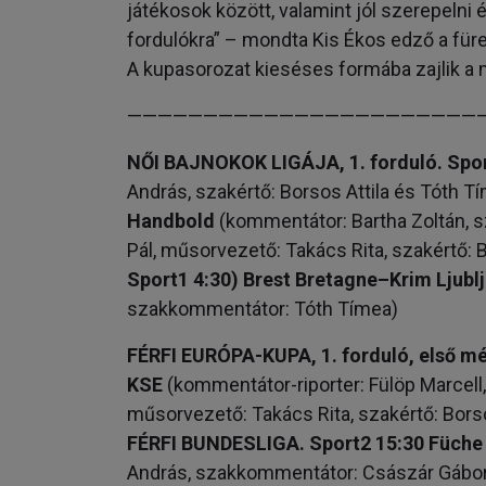
játékosok között, valamint jól szerepelni
fordulókra” – mondta Kis Ékos edző a für
A kupasorozat kieséses formába zajlik a 
———————————————————————
NŐI BAJNOKOK LIGÁJA, 1. forduló. Spor
András, szakértő: Borsos Attila és Tóth T
Handbold
(kommentátor: Bartha Zoltán, s
Pál, műsorvezető: Takács Rita, szakértő: 
Sport1 4:30) Brest Bretagne–Krim Ljubl
szakkommentátor: Tóth Tímea)
FÉRF
I EURÓPA-KUPA, 1. forduló, első m
KSE
(kommentátor-riporter: Fülöp Marcell
műsorvezető: Takács Rita, szakértő: Borso
FÉRFI BUNDESLIGA. Sport2 15:30 Füch
András, szakkommentátor: Császár Gábo