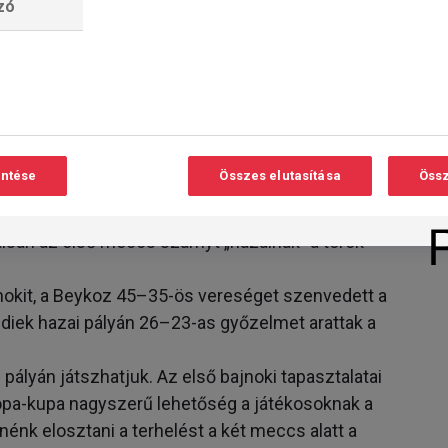
lzó
D
-kupa-indulása, de nem hagyott mély
. fordulóba, ahol a CSM Minaur Baia Mare állta az
entése
Összes elutasítása
Össz
ki, de feladta pályaválasztói jogát, s mindkét
isan az első meccs számyt „hazainak” a török
jnokit, a Beykoz 45–35-ös vereséget szenvedett a
rediek hazai pályán 26–23-as győzelmet arattak a
ályán játszhatjuk. Az első bajnoki tapasztalatai
rópa-kupa nagyszerű lehetőség a játékosoknak a
énk elosztani a terhelést a két meccs alatt a