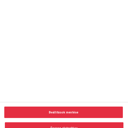
copyright © 2014-2026 AMC Global Media Inc. Minden jog
fenntartva.
Beállítások mentése
Felhasználási feltételek
Visszaélés-bejelentés