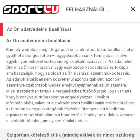
FELHASZNÁLÓI BEÁLLÍTÁSOK
Emil Nielsen: „Ez lebeg a
Az Ön adatvédelmi beállításai
szemem előtt. Megtörni
Az Ön adatvédelmi beállításai
az átkot, és elhozni a BL-
Bármely weboldal meglátogatásakor az oldal adatokat tárolhat, illetve
gyűjthet a böngészőben – leggyakrabban sütik formájában, illetve
címet Veszprémbe”
egyéb nyomonkövetési technológiák alkalmazásával is. Az adat lehet
Önnel, az Ön beállításaival vagy eszközével kapcsolatos és főképp
2025. 10. 06. 11:53
arra használják, hogy az oldalt az Ön elvárásai szerint működtessék.
Olvasási idő:
2
perc
Az adatok általában nem közvetlenül azonosítják Önt, azonban
KÉZILABDA
VESZPRÉM
FÉRFI KÉZI BL
személyre szabottabb webes élményt nyújthatnak az Ön számára.
Mivel tiszteletben tartjuk a magánélethez fűződő jogát, joga van arra,
Először nyilatkozott Emil Nielsen magyar médiumnak,
hogy bizonyos sütitípusokat ne engedélyezzen. További
információkért, valamint alapértelmezett beállításaink módosításához
mióta bejelentették, hogy 2026 nyarától a One Veszprém
kattintson az egyes kategóriák fejlécére. Bizonyos sütik letiltása
játékosa lesz. A Sport TV Harmadik Félidő című
ugyanakkor befolyásolhatja a böngészési élményt az oldalon, valamint
műsorában szólalt meg. Az interjú a klubvilágbajnokság
a szolgáltatásokat, amelyeket kínálni tudunk.
döntője után készült, ahol parádésan védett a Veszprém
ellen. Most még a Barcelona színeiben.
Szigorúan kötelező sütik (mindig aktívak és nincs szükség