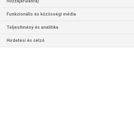
hozzájárulásra)
Funkcionális és közösségi média
Teljesítmény és analitika
Hirdetési és célzó
Emil Nielsen 2026-ben érkezik Veszprémbe. (Fotó:
handballveszprem.hu)
A klub-vb döntőjét kétszeri hosszabbítás után nyerte meg
31-30-ra a Barcelona a One Veszprém ellen. Nielsen 27
védést mutatott be, amiről azt mondja, soha nem volt még
ilyen, és nincs semmi titok, pusztán minden összejött neki,
pedig nem aludt túl jól Egyiptomban. Nem érzett extra