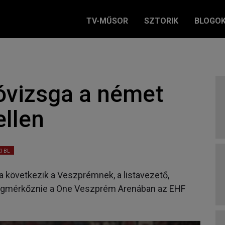
TV-MŰSOR
SZTORIK
BLOGO
óvizsga a német
ellen
I BL
a következik a Veszprémnek, a listavezető,
 megmérkőznie a One Veszprém Arenában az EHF