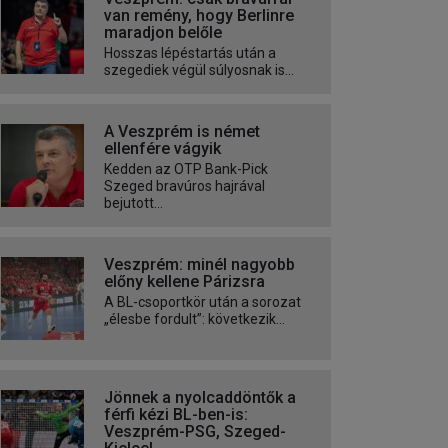
van remény, hogy Berlinre
maradjon belőle
Hosszas lépéstartás után a
szegediek végül súlyosnak is...
A Veszprém is német
ellenfére vágyik
Kedden az OTP Bank-Pick
Szeged bravúros hajrával
bejutott...
Veszprém: minél nagyobb
előny kellene Párizsra
A BL-csoportkör után a sorozat
„élesbe fordult”: következik...
Jönnek a nyolcaddöntők a
férfi kézi BL-ben-is:
Veszprém-PSG, Szeged-