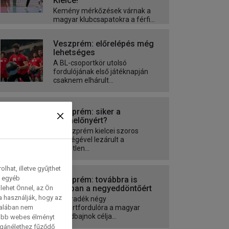
Kielce!
Kemény mérkőzések várnak a
magyar klubcsapatokra a férfi...
Veszprém: előrelépés még
lehetséges
A BL-csoportkör utolsó
fordulójának első játéknapján
csaknem elhárult...
Veszprém: siker a
pályaelőnyért?
A Veszprém kielcei szoros
vereségével lezárult a
közvetlen...
hat, illetve gyűjthet
e egyéb
Veszprém: továbbra is
harcban a negyeddöntőért
lehet Önnel, az Ön
a használják, hogy az
A maradék négy
talában nem
csoportfordulóra a magyar
rekordbajnok célja...
tabb webes élményt
magánélethez fűződő