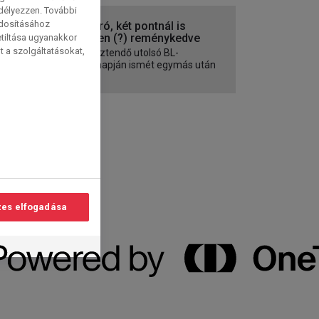
edélyezzen. További
ódosításához
Évzáró, két pontnál is
többen (?) reménykedve
etiltása ugyanakkor
t a szolgáltatásokat,
Az esztendő utolsó BL-
játéknapján ismét egymás után
lép...
es elfogadása