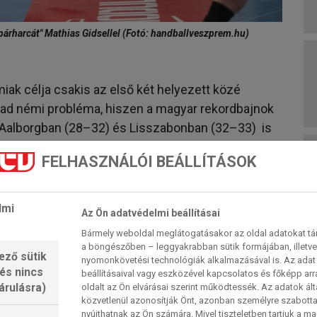
 párharcát" Mathias Gidsellel (Fotó: handballveszprem.hu)
ak célja csakis az első két helyezett közé
kad némi probléma, hiszen a magyar rekordbajnok
 Aalborgban (28–32) és Lisszabonban (32–33) is
ét hazai erőpróbáját megnyerte. Ezzel négy ponttal
FELHASZNÁLÓI BEÁLLÍTÁSOK
rte az idegenbeli mérkőzését a csoportkörben, a
be jutott. Az ellenfelek korábban kétszer
lmi
Az Ön adatvédelmi beállításai
zonban: 2011–12-ben és 2024–25-ben.
Bármely weboldal meglátogatásakor az oldal adatokat tárol
szprémben a Füchse Berlin, 17–16-os félidő után
a böngészőben – leggyakrabban sütik formájában, illetv
ező sütik
nyomonkövetési technológiák alkalmazásával is. Az adat 
 és nincs
beállításaival vagy eszközével kapcsolatos és főképp arr
lni final fourba. A mérkőzés a legutóbbi nagy tornák
árulásra)
oldalt az Ön elvárásai szerint működtessék. Az adatok ál
hias Gidsel (párizsi olimpia 2024 és 2025-ös vb)
közvetlenül azonosítják Önt, azonban személyre szabot
nyújthatnak az Ön számára. Mivel tiszteletben tartjuk a 