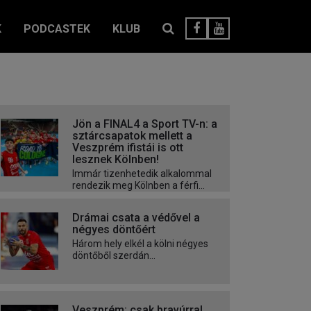
K
PODCASTEK
KLUB
Jön a FINAL4 a Sport TV-n: a
sztárcsapatok mellett a
Veszprém ifistái is ott
lesznek Kölnben!
Immár tizenhetedik alkalommal
rendezik meg Kölnben a férfi...
Drámai csata a védővel a
négyes döntőért
Három hely elkél a kölni négyes
döntőből szerdán...
Veszprém: csak bravúrral