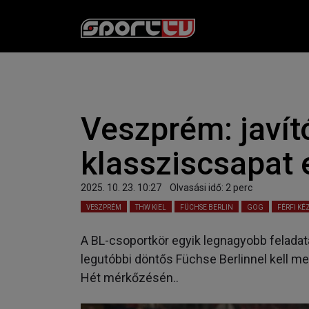
Veszprém: javít
klassziscsapat 
2025. 10. 23. 10:27
Olvasási idő:
2
perc
VESZPRÉM
THW KIEL
FÜCHSE BERLIN
GOG
FÉRFI KÉZ
A BL-csoportkör egyik legnagyobb feladat
legutóbbi döntős Füchse Berlinnel kell
Hét mérkőzésén..