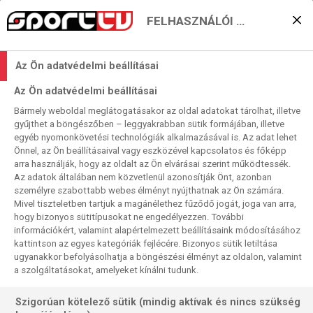
FELHASZNÁLÓI BEÁLLÍTÁSOK
George F. Hemingway:
Az Ön adatvédelmi beállításai
Marco Rossi nem szereti,
Az Ön adatvédelmi beállításai
ha kritizálják
Bármely weboldal meglátogatásakor az oldal adatokat tárolhat, illetve
gyűjthet a böngészőben – leggyakrabban sütik formájában, illetve
2025. 10. 24. 09:50
egyéb nyomonkövetési technológiák alkalmazásával is. Az adat lehet
Olvasási idő:
2
perc
Önnel, az Ön beállításaival vagy eszközével kapcsolatos és főképp
arra használják, hogy az oldalt az Ön elvárásai szerint működtessék.
LABDARÚGÁS
MAGYARORSZÁG
Az adatok általában nem közvetlenül azonosítják Önt, azonban
George F. Hemingway, a Budapest Honvéd egykori
személyre szabottabb webes élményt nyújthatnak az Ön számára.
Mivel tiszteletben tartjuk a magánélethez fűződő jogát, joga van arra,
tulajdonosa volt a Sport TV Mai Helyzet című műsorának
hogy bizonyos sütitípusokat ne engedélyezzen. További
vendége. Az immáron újra Amerikában élő üzletember a
információkért, valamint alapértelmezett beállításaink módosításához
magyar labdarúgásban töltött 13 esztendőjéről
kattintson az egyes kategóriák fejlécére. Bizonyos sütik letiltása
nosztalgiázott, és szóba került természetesen a magyar
ugyanakkor befolyásolhatja a böngészési élményt az oldalon, valamint
a szolgáltatásokat, amelyeket kínálni tudunk.
válogatott szövetségi kapitánya, Marco Rossi is, aki
akkoriban bajnok lett a Honvéddal.
Szigorúan kötelező sütik (mindig aktívak és nincs szükség