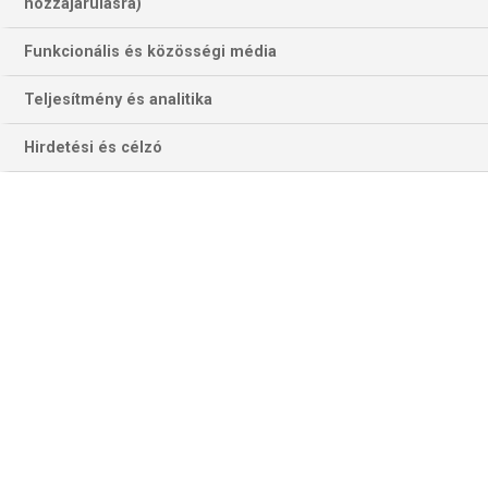
hozzájárulásra)
Funkcionális és közösségi média
Teljesítmény és analitika
Hirdetési és célzó
Marco Rossi, a magyar válogatott szövetségi kapitánya. (Fotó:
Getty Images)
„Azt gondolom, hogy a Honvéd ebben az évben egy NB II-
es élcsapat lesz, ha fel akarnak jutni az NBI-be és valóban
az a cél, akkor viszont még két-három minőségi játékost
kell hozni”
– kezdte szakmai meglátásait George F.
Hemingway az idei Honvéd szereplése kapcsán.