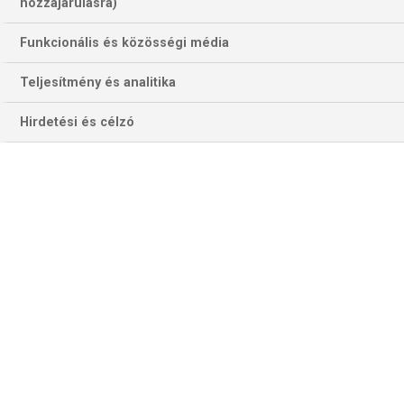
hozzájárulásra)
Funkcionális és közösségi média
Teljesítmény és analitika
Hirdetési és célzó
Harry Kane 17. vagy további hazai BL-gólja(i) Münchenben élre
segíthetné(k) a bajorokat a legutóbbi londoni botlás után … (Fotó:
Getty Images)
KAJRAT–OLYMPIAKOSZ
A Kajrat nem nyert legutóbbi nyolc európai kupameccsén (3
d., 5 v.). Ugyancsak nyeretlen maradt 11 legutóbbi csoport- ,
ill. ligaszakasz-mérkőzésén is (3 d., 8 v.). Ugyanakkor hat
legutóbbi hazai kupamérkőzése közül ötön egyetlen gólt