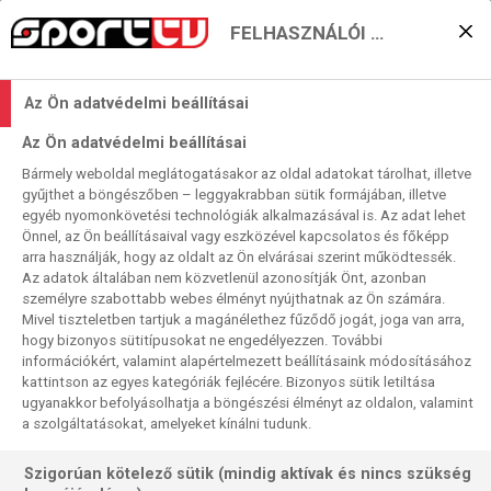
FELHASZNÁLÓI BEÁLLÍTÁSOK
A Bayern az élre állna –
Az Ön adatvédelmi beállításai
legalább egy napra
Az Ön adatvédelmi beállításai
2025. 12. 09. 13:18
Bármely weboldal meglátogatásakor az oldal adatokat tárolhat, illetve
Olvasási idő:
3
perc
gyűjthet a böngészőben – leggyakrabban sütik formájában, illetve
egyéb nyomonkövetési technológiák alkalmazásával is. Az adat lehet
BAYERN MÜNCHEN
MONACO
SPORTING CP
EINTRACHT FRANKFURT
Önnel, az Ön beállításaival vagy eszközével kapcsolatos és főképp
LEWANDOWSKI
CHELSEA
BARCELONA
BAJNOKOK LIGÁJA
CSILLAGOK KÖZÖTT
arra használják, hogy az oldalt az Ön elvárásai szerint működtessék.
Az adatok általában nem közvetlenül azonosítják Önt, azonban
Az évi BL-ligaprogram utolsó keddi játéknapján egy junior,
személyre szabottabb webes élményt nyújthatnak az Ön számára.
Mivel tiszteletben tartjuk a magánélethez fűződő jogát, joga van arra,
öt élő felnőtt BL-meccsel, egy csúsztatott találkozóval
hogy bizonyos sütitípusokat ne engedélyezzen. További
jelentkezünk a szokásos felvezető és záró összefoglaló
információkért, valamint alapértelmezett beállításaink módosításához
stúdióműsor mellett természetesen.
kattintson az egyes kategóriák fejlécére. Bizonyos sütik letiltása
ugyanakkor befolyásolhatja a böngészési élményt az oldalon, valamint
a szolgáltatásokat, amelyeket kínálni tudunk.
Szigorúan kötelező sütik (mindig aktívak és nincs szükség