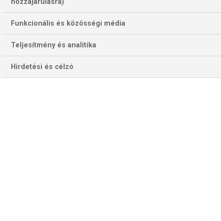
hozzájárulásra)
Funkcionális és közösségi média
Teljesítmény és analitika
Hirdetési és célzó
Mbappé és Yamal a kupadöntőn is összecsapott. Akkor a Barca
örült a végén. (Fotó: Getty Images)
Elérkezett a pillanat, a Spanyol Kupa harmadik körébe már
bekapcsolódnak a Szuperkupa résztvevői is. Most debütál
tehát a kupában a kupacímvédő Barcelona, a kupadöntős