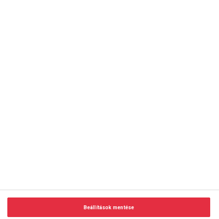
copyright © 2014-2026 AMC Global Media Inc. Minden jog
fenntartva.
Beállítások mentése
Felhasználási feltételek