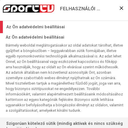
FELHASZNÁLÓI BEÁLLÍTÁSOK
Jön a női klubkézilabda
Az Ön adatvédelmi beállításai
csúcsidőszaka: Magyar
Az Ön adatvédelmi beállításai
csapatok, BL-
Bármely weboldal meglátogatásakor az oldal adatokat tárolhat, illetve
gyűjthet a böngészőben – leggyakrabban sütik formájában, illetve
nyolcaddöntők és EL-
egyéb nyomonkövetési technológiák alkalmazásával is. Az adat lehet
Önnel, az Ön beállításaival vagy eszközével kapcsolatos és főképp
negyeddöntők a Sport1-
arra használják, hogy az oldalt az Ön elvárásai szerint működtessék.
Az adatok általában nem közvetlenül azonosítják Önt, azonban
en
személyre szabottabb webes élményt nyújthatnak az Ön számára.
Mivel tiszteletben tartjuk a magánélethez fűződő jogát, joga van arra,
Sport TV
hogy bizonyos sütitípusokat ne engedélyezzen. További
2026. 03. 20. 11:37
információkért, valamint alapértelmezett beállításaink módosításához
Olvasási idő:
2
perc
kattintson az egyes kategóriák fejlécére. Bizonyos sütik letiltása
ugyanakkor befolyásolhatja a böngészési élményt az oldalon, valamint
KÉZILABDA
NŐI KÉZI EURÓPA-LIGA
NŐI KÉZI BL
MAGYARORSZÁG
a szolgáltatásokat, amelyeket kínálni tudunk.
A női kézilabda Bajnokok Ligájában egyre nagyobb a tét,
Szigorúan kötelező sütik (mindig aktívak és nincs szükség
hiszen már az egyenes kieséses szakaszhoz érkezett a