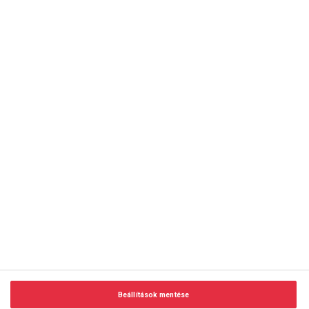
copyright © 2014-2026 AMC Global Media Inc. Minden jog
fenntartva.
Beállítások mentése