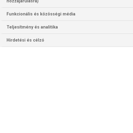
hozzájárulásra)
Funkcionális és közösségi média
Teljesítmény és analitika
Hirdetési és célzó
Gyökeres az Atlético ellen lőtt két gólt. Most volt csapata ellen
szerepel. (Fotó: Getty Images)
Kedden a
Sporting
hazai pályán fogadja az Arsenalt. Rui
Borges együttese minden bizonnyal az idei szezon
legnagyobb kihívása elé néz a Premier League