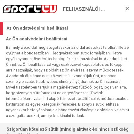
FELHASZNÁLÓI BEÁLLÍTÁSOK
Jönnek a BL-
Az Ön adatvédelmi beállításai
negyeddöntők: Sporting-
Az Ön adatvédelmi beállításai
Arsenal, Barcelona-
Bármely weboldal meglátogatásakor az oldal adatokat tárolhat, illetve
gyűjthet a böngészőben – leggyakrabban sütik formájában, illetve
Atlético a Sport TV-n!
egyéb nyomonkövetési technológiák alkalmazásával is. Az adat lehet
Önnel, az Ön beállításaival vagy eszközével kapcsolatos és főképp
2026. 04. 07. 10:24
arra használják, hogy az oldalt az Ön elvárásai szerint működtessék.
Olvasási idő:
2
perc
Az adatok általában nem közvetlenül azonosítják Önt, azonban
LABDARÚGÁS
BAJNOKOK LIGÁJA
személyre szabottabb webes élményt nyújthatnak az Ön számára.
Mivel tiszteletben tartjuk a magánélethez fűződő jogát, joga van arra,
Izgalmas és minden bizonnyal látványos
hogy bizonyos sütitípusokat ne engedélyezzen. További
információkért, valamint alapértelmezett beállításaink módosításához
összecsapásokkal folytatódik a Bajnokok Ligája, a héten
kattintson az egyes kategóriák fejlécére. Bizonyos sütik letiltása
indulnak a negyeddöntők az európai klubfutball csúcsának
ugyanakkor befolyásolhatja a böngészési élményt az oldalon, valamint
számító sorozatban. A Sporting az Arsenalt, a Barcelona
a szolgáltatásokat, amelyeket kínálni tudunk.
pedig az Atlético Madridot fogadja kedden és szerdán, a
Sport TV mindkét élőben közvetíti.
Szigorúan kötelező sütik (mindig aktívak és nincs szükség