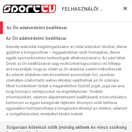
FELHASZNÁLÓI BEÁLLÍTÁSOK
A Trash Talk amerikai
Az Ön adatvédelmi beállításai
talkshowként tér vissza
Az Ön adatvédelmi beállításai
Bármely weboldal meglátogatásakor az oldal adatokat tárolhat, illetve
Sport TV
2020. 09. 01. 09:36
gyűjthet a böngészőben – leggyakrabban sütik formájában, illetve
egyéb nyomonkövetési technológiák alkalmazásával is. Az adat lehet
Olvasási idő:
2
perc
Önnel, az Ön beállításaival vagy eszközével kapcsolatos és főképp
NBA
NHL
UFC
NFL
MŰSOROK
TRASH TALK
AMERIKAI SPORTOK
arra használják, hogy az oldalt az Ön elvárásai szerint működtessék.
Az adatok általában nem közvetlenül azonosítják Önt, azonban
Szeptember 10-én veszi kezdetét a Trash Talk nyolcadik
személyre szabottabb webes élményt nyújthatnak az Ön számára.
szezonja, amely visszatér a kezdeti formátumhoz, és újra
Mivel tiszteletben tartjuk a magánélethez fűződő jogát, joga van arra,
hogy bizonyos sütitípusokat ne engedélyezzen. További
szórakoztató amerikai sportműsor lesz, amely foglalkozik
információkért, valamint alapértelmezett beállításaink módosításához
minden komolyabb amerikai sportliga eseményeivel. Igazi
kattintson az egyes kategóriák fejlécére. Bizonyos sütik letiltása
All-American talkshow lesz ismét, a megszokott könnyed
ugyanakkor befolyásolhatja a böngészési élményt az oldalon, valamint
stílusban.
a szolgáltatásokat, amelyeket kínálni tudunk.
Szigorúan kötelező sütik (mindig aktívak és nincs szükség