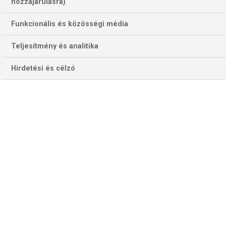
hozzájárulásra)
Funkcionális és közösségi média
Teljesítmény és analitika
Hirdetési és célzó
A Trash Talk csapata. (Grafika: Németh Gyula)
A négy nagy profi amerikai sportliga (Major League), az
NBA (kosárlabda), az MLB (baseball), az NFL
(amerikaifoci) és az NHL (jégkorong) küzdelmei, az MLS
(labdarúgás) és minden fontosabb amerikai sportesemény
szóba kerülhet majd ősztől a csütörtökönként jelentkező
Trash Talkban. Nagyjából visszatér tehát a műsor oda, ahol
minden elindult 2013-ban, de egy kicsit még a korábbiaknál