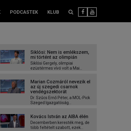
K
PODCASTEK
KLUB
Siklósi: Nem is emlékszem,
mi történt az olimpián
Siklósi Gergely, olimpiai
ezüstérmes vívó volt a Mai...
Marian Cozmáról nevezik el
az új szegedi csarnok
vendégszektorát
Dr. Szűcs Ernő Péter, a MOL-Pick
Szeged Igazgatóság...
Kovács István az AIBA élén
Decemberben keresték meg, de
több feltételt szabott, ezek...