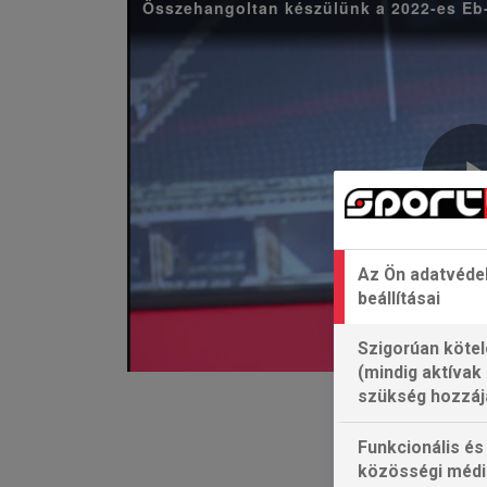
Összehangoltan készülünk a 2022-es Eb
Az Ön adatvéde
beállításai
Szigorúan kötel
(mindig aktívak
szükség hozzáj
Funkcionális és
közösségi médi