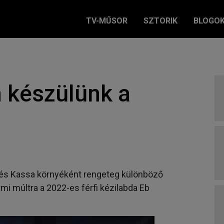
TV-MŰSOR
SZTORIK
BLOGO
 készülünk a
 és Kassa környéként rengeteg különböző
i múltra a 2022-es férfi kézilabda Eb