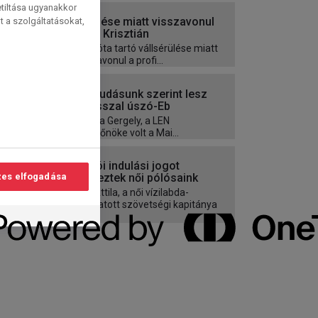
etiltása ugyanakkor
Sérülése miatt visszavonul
t a szolgáltatásokat,
Berki Krisztián
Évek óta tartó vállsérülése miatt
visszavonul a profi...
Mai tudásunk szerint lesz
tavasszal úszó-Eb
Csurka Gergely, a LEN
sajtófőnöke volt a Mai...
Tokiói indulási jogot
szereztek női pólósaink
es elfogadása
Bíró Attila, a női vízilabda-
válogatott szövetségi kapitánya
és...