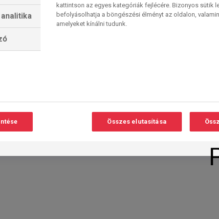
kattintson az egyes kategóriák fejlécére. Bizonyos sütik l
befolyásolhatja a böngészési élményt az oldalon, valamin
analitika
amelyeket kínálni tudunk.
lzó
entése
Összes elutasítása
Össz