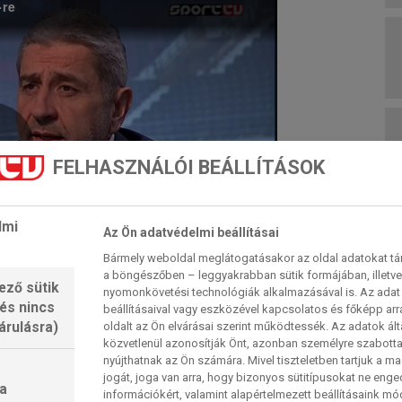
-re
FELHASZNÁLÓI BEÁLLÍTÁSOK
Play
lmi
Az Ön adatvédelmi beállításai
Bármely weboldal meglátogatásakor az oldal adatokat tárol
Video
a böngészőben – leggyakrabban sütik formájában, illetv
ező sütik
nyomonkövetési technológiák alkalmazásával is. Az adat 
 és nincs
beállításaival vagy eszközével kapcsolatos és főképp arr
árulásra)
oldalt az Ön elvárásai szerint működtessék. Az adatok ál
közvetlenül azonosítják Önt, azonban személyre szabot
nyújthatnak az Ön számára. Mivel tiszteletben tartjuk a 
jogát, joga van arra, hogy bizonyos sütitípusokat ne eng
a
információkért, valamint alapértelmezett beállításaink m