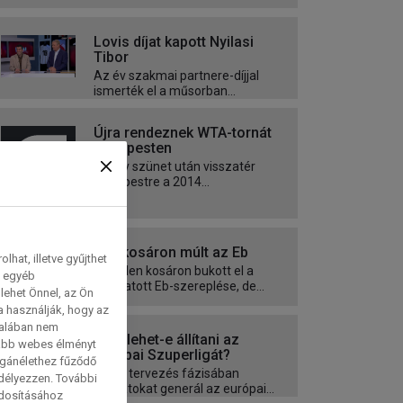
Lovis díjat kapott Nyilasi
Tibor
Az év szakmai partnere-díjjal
ismerték el a műsorban...
Újra rendeznek WTA-tornát
Budapesten
Hét év szünet után visszatér
Budapestre a 2014...
Egy kosáron múlt az Eb
hat, illetve gyűjthet
Egyetlen kosáron bukott el a
e egyéb
válogatott Eb-szereplése, de...
lehet Önnel, az Ön
a használják, hogy az
talában nem
Meg lehet-e állítani az
tabb webes élményt
európai Szuperligát?
magánélethez fűződő
Már a tervezés fázisában
edélyezzen. További
indulatokat generál az európai...
ódosításához