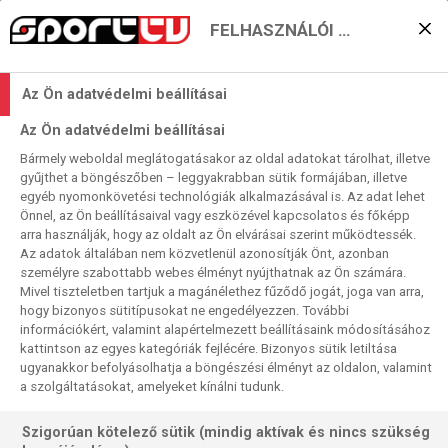
FELHASZNÁLÓI BEÁLLÍTÁSOK
KERESÉS EREDMÉNYE
Az Ön adatvédelmi beállításai
0 találat a(z)
CSM Bucuresti
kifejezésre a
Az Ön adatvédelmi beállításai
műsorújságban
Bármely weboldal meglátogatásakor az oldal adatokat tárolhat, illetve
gyűjthet a böngészőben – leggyakrabban sütik formájában, illetve
egyéb nyomonkövetési technológiák alkalmazásával is. Az adat lehet
Önnel, az Ön beállításaival vagy eszközével kapcsolatos és főképp
arra használják, hogy az oldalt az Ön elvárásai szerint működtessék.
Az adatok általában nem közvetlenül azonosítják Önt, azonban
személyre szabottabb webes élményt nyújthatnak az Ön számára.
Nincs a keresési feltételnek megfelelő
Mivel tiszteletben tartjuk a magánélethez fűződő jogát, joga van arra,
találat.
hogy bizonyos sütitípusokat ne engedélyezzen. További
információkért, valamint alapértelmezett beállításaink módosításához
kattintson az egyes kategóriák fejlécére. Bizonyos sütik letiltása
ugyanakkor befolyásolhatja a böngészési élményt az oldalon, valamint
a szolgáltatásokat, amelyeket kínálni tudunk.
Szigorúan kötelező sütik (mindig aktívak és nincs szükség