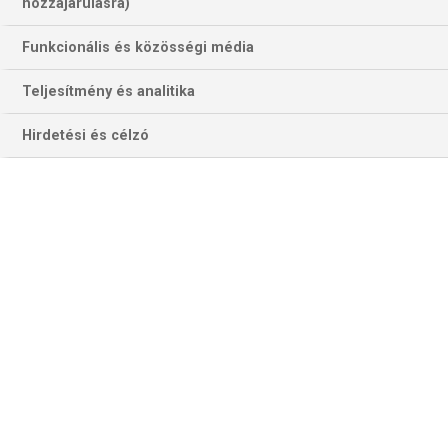
233 találat a(z)
CSM Bucuresti
kifejezésre
hozzájárulásra)
az oldalon
Funkcionális és közösségi média
Év
Hónap
Teljesítmény és analitika
Hirdetési és célzó
Szűrés
Szűrő törlése
FÉRFI KÉZI BL