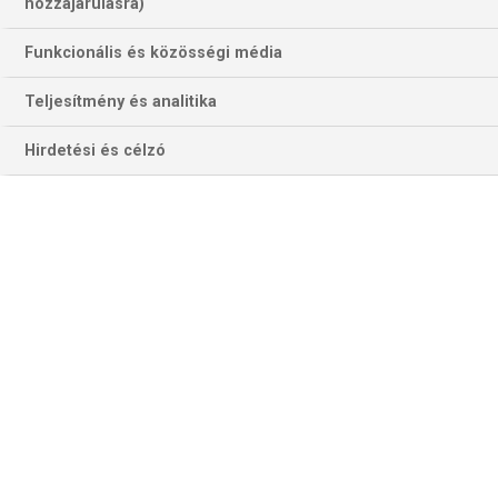
829 találat a(z)
New York Knicks
hozzájárulásra)
kifejezésre az oldalon
Funkcionális és közösségi média
Év
Hónap
Teljesítmény és analitika
Hirdetési és célzó
Szűrés
Szűrő törlése
NBA