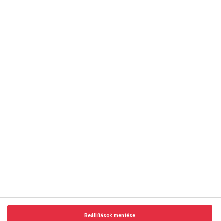
copyright © 2014-2026 AMC Global Media Inc. Minden jog
fenntartva.
Beállítások mentése