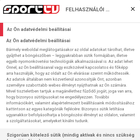
FELHASZNÁLÓI BEÁLLÍTÁSOK
KERESÉS EREDMÉNYE
Az Ön adatvédelmi beállításai
0 találat a(z)
New York Knicks
kifejezésre
Az Ön adatvédelmi beállításai
a műsorújságban
Bármely weboldal meglátogatásakor az oldal adatokat tárolhat, illetve
gyűjthet a böngészőben – leggyakrabban sütik formájában, illetve
egyéb nyomonkövetési technológiák alkalmazásával is. Az adat lehet
Önnel, az Ön beállításaival vagy eszközével kapcsolatos és főképp
arra használják, hogy az oldalt az Ön elvárásai szerint működtessék.
Az adatok általában nem közvetlenül azonosítják Önt, azonban
személyre szabottabb webes élményt nyújthatnak az Ön számára.
Nincs a keresési feltételnek megfelelő
Mivel tiszteletben tartjuk a magánélethez fűződő jogát, joga van arra,
találat.
hogy bizonyos sütitípusokat ne engedélyezzen. További
információkért, valamint alapértelmezett beállításaink módosításához
kattintson az egyes kategóriák fejlécére. Bizonyos sütik letiltása
ugyanakkor befolyásolhatja a böngészési élményt az oldalon, valamint
a szolgáltatásokat, amelyeket kínálni tudunk.
Szigorúan kötelező sütik (mindig aktívak és nincs szükség