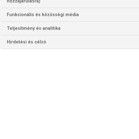
133 találat a(z)
Rapid Bucuresti
hozzájárulásra)
kifejezésre az oldalon
Funkcionális és közösségi média
Év
Hónap
Teljesítmény és analitika
Hirdetési és célzó
Szűrés
Szűrő törlése
BREST-BRETAGNE