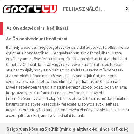
FELHASZNÁLÓI BEÁLLÍTÁSOK
KERESÉS EREDMÉNYE
Az Ön adatvédelmi beállításai
0 találat a(z)
Rapid Bucuresti
kifejezésre a
Az Ön adatvédelmi beállításai
műsorújságban
Bármely weboldal meglátogatásakor az oldal adatokat tárolhat, illetve
gyűjthet a böngészőben – leggyakrabban sütik formájában, illetve
egyéb nyomonkövetési technológiák alkalmazásával is. Az adat lehet
Önnel, az Ön beállításaival vagy eszközével kapcsolatos és főképp
arra használják, hogy az oldalt az Ön elvárásai szerint működtessék.
Az adatok általában nem közvetlenül azonosítják Önt, azonban
személyre szabottabb webes élményt nyújthatnak az Ön számára.
Nincs a keresési feltételnek megfelelő
Mivel tiszteletben tartjuk a magánélethez fűződő jogát, joga van arra,
találat.
hogy bizonyos sütitípusokat ne engedélyezzen. További
információkért, valamint alapértelmezett beállításaink módosításához
kattintson az egyes kategóriák fejlécére. Bizonyos sütik letiltása
ugyanakkor befolyásolhatja a böngészési élményt az oldalon, valamint
a szolgáltatásokat, amelyeket kínálni tudunk.
Szigorúan kötelező sütik (mindig aktívak és nincs szükség