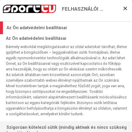
FELHASZNÁLÓI BEÁLLÍTÁSOK
KERESÉS EREDMÉNYE
Az Ön adatvédelmi beállításai
0 találat a(z)
Dallas Mavericks
kifejezésre
Az Ön adatvédelmi beállításai
a műsorújságban
Bármely weboldal meglátogatásakor az oldal adatokat tárolhat, illetve
gyűjthet a böngészőben – leggyakrabban sütik formájában, illetve
egyéb nyomonkövetési technológiák alkalmazásával is. Az adat lehet
Önnel, az Ön beállításaival vagy eszközével kapcsolatos és főképp
arra használják, hogy az oldalt az Ön elvárásai szerint működtessék.
Az adatok általában nem közvetlenül azonosítják Önt, azonban
személyre szabottabb webes élményt nyújthatnak az Ön számára.
Nincs a keresési feltételnek megfelelő
Mivel tiszteletben tartjuk a magánélethez fűződő jogát, joga van arra,
találat.
hogy bizonyos sütitípusokat ne engedélyezzen. További
információkért, valamint alapértelmezett beállításaink módosításához
kattintson az egyes kategóriák fejlécére. Bizonyos sütik letiltása
ugyanakkor befolyásolhatja a böngészési élményt az oldalon, valamint
a szolgáltatásokat, amelyeket kínálni tudunk.
Szigorúan kötelező sütik (mindig aktívak és nincs szükség