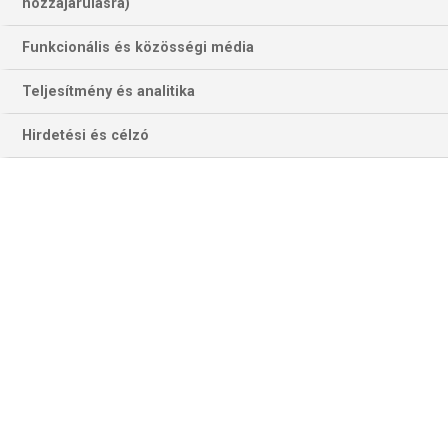
756 találat a(z)
Dallas Mavericks
hozzájárulásra)
kifejezésre az oldalon
Funkcionális és közösségi média
Év
Hónap
Teljesítmény és analitika
Hirdetési és célzó
Szűrés
Szűrő törlése
NBA