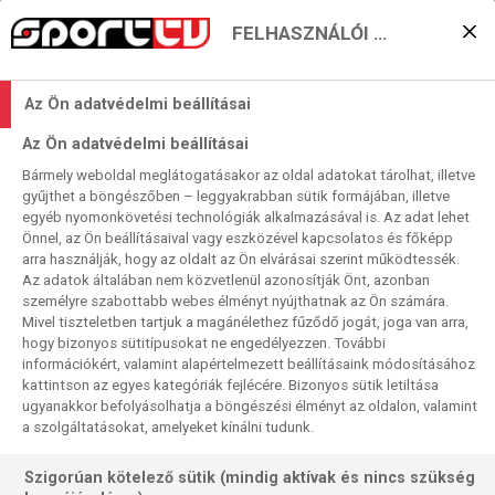
FELHASZNÁLÓI BEÁLLÍTÁSOK
KERESÉS EREDMÉNYE
Az Ön adatvédelmi beállításai
5 találat a(z)
FC Bruges
kifejezésre a
Az Ön adatvédelmi beállításai
műsorújságban
Bármely weboldal meglátogatásakor az oldal adatokat tárolhat, illetve
gyűjthet a böngészőben – leggyakrabban sütik formájában, illetve
egyéb nyomonkövetési technológiák alkalmazásával is. Az adat lehet
Önnel, az Ön beállításaival vagy eszközével kapcsolatos és főképp
2026-08-06
arra használják, hogy az oldalt az Ön elvárásai szerint működtessék.
01:30-03:45
Az adatok általában nem közvetlenül azonosítják Önt, azonban
Labdarúgás
személyre szabottabb webes élményt nyújthatnak az Ön számára.
BL, ligaszakasz, 6. forduló, 2. nap, ism., HD
Mivel tiszteletben tartjuk a magánélethez fűződő jogát, joga van arra,
FC Bruges
- Arsenal
hogy bizonyos sütitípusokat ne engedélyezzen. További
információkért, valamint alapértelmezett beállításaink módosításához
kattintson az egyes kategóriák fejlécére. Bizonyos sütik letiltása
ugyanakkor befolyásolhatja a böngészési élményt az oldalon, valamint
a szolgáltatásokat, amelyeket kínálni tudunk.
Szigorúan kötelező sütik (mindig aktívak és nincs szükség