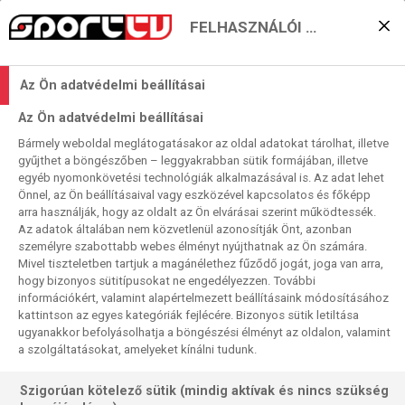
FELHASZNÁLÓI BEÁLLÍTÁSOK
Megvan a mesteri tízes a
Az Ön adatvédelmi beállításai
Magdeburgnak
Az Ön adatvédelmi beállításai
2021. 11. 01. 13:37
Bármely weboldal meglátogatásakor az oldal adatokat tárolhat, illetve
Olvasási idő:
< 1
perc
gyűjthet a böngészőben – leggyakrabban sütik formájában, illetve
egyéb nyomonkövetési technológiák alkalmazásával is. Az adat lehet
KÉZILABDA
THW KIEL
MAGDEBURG
LÖWEN
FLENSBURG
Önnel, az Ön beállításaival vagy eszközével kapcsolatos és főképp
FÉRFI BUNDESLIGA
arra használják, hogy az oldalt az Ön elvárásai szerint működtessék.
A Magdeburg lett a hetedik csapat, amely legalább egyszer
Az adatok általában nem közvetlenül azonosítják Önt, azonban
személyre szabottabb webes élményt nyújthatnak az Ön számára.
tízes győzelmi sorozattal kezdte a kézilabda Bundesligát.
Mivel tiszteletben tartjuk a magánélethez fűződő jogát, joga van arra,
hogy bizonyos sütitípusokat ne engedélyezzen. További
információkért, valamint alapértelmezett beállításaink módosításához
kattintson az egyes kategóriák fejlécére. Bizonyos sütik letiltása
ugyanakkor befolyásolhatja a böngészési élményt az oldalon, valamint
a szolgáltatásokat, amelyeket kínálni tudunk.
Szigorúan kötelező sütik (mindig aktívak és nincs szükség