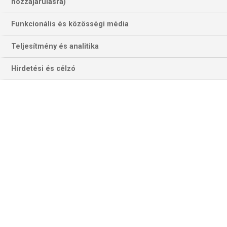
hozzájárulásra)
Funkcionális és közösségi média
Teljesítmény és analitika
Hirdetési és célzó
Minekutána Omar Ingi Magnusson időn túli hetesből 28-27-
es győzelemhez (önmagát meg holtversenyben a
góllövőlista élére) segítette a Magdeburgot a váratlanul
nagy ellenállást tanúsító Erlangen ellen, egy eléggé
exkluzív klub bővült újabb taggal a német kézilabda
Bundesligában. A Magdeburg ugyanis az első tíz
mérkőzését rendre megnyerte a német bajnokság 2021-
2022-es kiírásában, és ezzel a liga történetében
hetedikként tudott tízes győzelmi szériával kezdeni egy
szezont. Korábban a Gummersbach (1967-68), a Göppingen
(1969-70), a Lemgo (2002-2003), a THW Kiel (2011-12), a