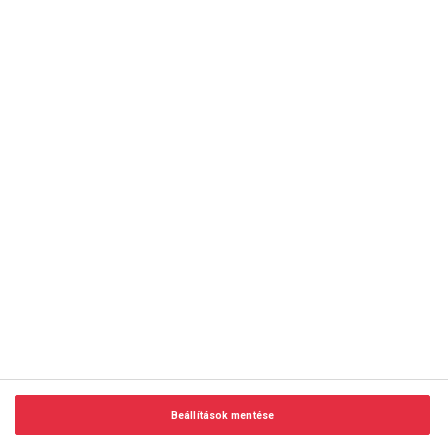
copyright © 2014-2026 AMC Global Media Inc. Minden jog
fenntartva.
Beállítások mentése
Felhasználási feltételek