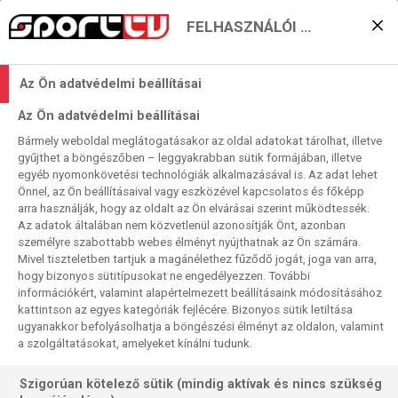
FELHASZNÁLÓI BEÁLLÍTÁSOK
Japán tripla Messiéktől?
Az Ön adatvédelmi beállításai
2022. 07. 25. 10:51
Az Ön adatvédelmi beállításai
Olvasási idő:
< 1
perc
Bármely weboldal meglátogatásakor az oldal adatokat tárolhat, illetve
LABDARÚGÁS
PSG
FELKÉSZÜLÉSI MÉRKŐZÉSEK
gyűjthet a böngészőben – leggyakrabban sütik formájában, illetve
Japán túrájának befejező, harmadik mérkőzését játssza le
egyéb nyomonkövetési technológiák alkalmazásával is. Az adat lehet
Önnel, az Ön beállításaival vagy eszközével kapcsolatos és főképp
a francia rekordbajnok, az első kettőt megnyerte.
arra használják, hogy az oldalt az Ön elvárásai szerint működtessék.
Az adatok általában nem közvetlenül azonosítják Önt, azonban
személyre szabottabb webes élményt nyújthatnak az Ön számára.
Mivel tiszteletben tartjuk a magánélethez fűződő jogát, joga van arra,
hogy bizonyos sütitípusokat ne engedélyezzen. További
információkért, valamint alapértelmezett beállításaink módosításához
kattintson az egyes kategóriák fejlécére. Bizonyos sütik letiltása
ugyanakkor befolyásolhatja a böngészési élményt az oldalon, valamint
a szolgáltatásokat, amelyeket kínálni tudunk.
Szigorúan kötelező sütik (mindig aktívak és nincs szükség