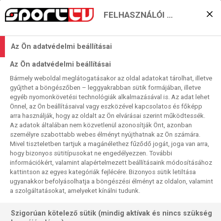
FELHASZNÁLÓI BEÁLLÍTÁSOK
A Sport1-en és az AMC
Az Ön adatvédelmi beállításai
Mikrón dőlnek el a szabad
Az Ön adatvédelmi beállításai
BL-helyek
Bármely weboldal meglátogatásakor az oldal adatokat tárolhat, illetve
gyűjthet a böngészőben – leggyakrabban sütik formájában, illetve
2022. 10. 27. 10:15
egyéb nyomonkövetési technológiák alkalmazásával is. Az adat lehet
Olvasási idő:
< 1
perc
Önnel, az Ön beállításaival vagy eszközével kapcsolatos és főképp
arra használják, hogy az oldalt az Ön elvárásai szerint működtessék.
LABDARÚGÁS
GULÁCSI
SZOBOSZLAI
LEVERKUSEN
SPORTING CP
CHELSEA
DINAMO ZAGREB
EINTRACHT FRANKFURT
FC PORTO
SEVILLA
Az adatok általában nem közvetlenül azonosítják Önt, azonban
LEIPZIG
BAJNOKOK LIGÁJA
MANCHESTER CITY
MILAN
RB LEIPZIG
személyre szabottabb webes élményt nyújthatnak az Ön számára.
RB SALZBURG
REAL MADRID
ATLÉTICO MADRID
Mivel tiszteletben tartjuk a magánélethez fűződő jogát, joga van arra,
hogy bizonyos sütitípusokat ne engedélyezzen. További
Már csak négy hely kiadó a labdarúgó Bajnokok Ligája
információkért, valamint alapértelmezett beállításaink módosításához
nyolcaddöntőjében, mindegyikért ki-ki mérkőzést
kattintson az egyes kategóriák fejlécére. Bizonyos sütik letiltása
ugyanakkor befolyásolhatja a böngészési élményt az oldalon, valamint
rendeznek, ezek közül kettőt a Sport1-en, kettőt pedig az
a szolgáltatásokat, amelyeket kínálni tudunk.
AMC Mikrón mutatunk meg élőben.
Szigorúan kötelező sütik (mindig aktívak és nincs szükség