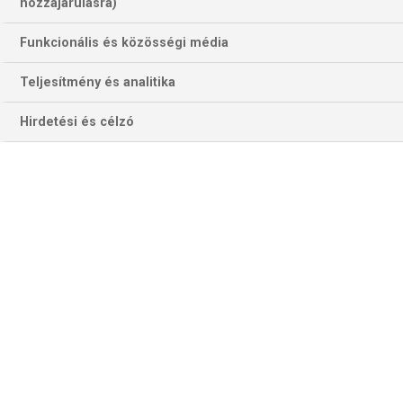
hozzájárulásra)
Funkcionális és közösségi média
Teljesítmény és analitika
Hirdetési és célzó
A szokatlan időpontban sorra kerülő világbajnokság miatt
szokatlanul korán, november első két napján rendezik a
labdarúgó Bajnokok Ligája csoportkörének utolsó fordulóját.
Tizenkét csapat már elfoglalta a helyét a legjobb 16 között,
a sorsolás szerencsés alakulása folytán a maradék négy
pozícióról négy ki-ki mérkőzés dönt, és mind a négyet