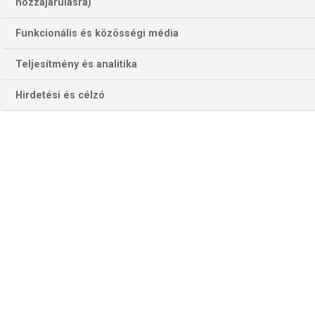
hozzájárulásra)
Funkcionális és közösségi média
Teljesítmény és analitika
Hirdetési és célzó
Tatum és Butler óriási párharca zajlik. (Fotó: Getty Images)
Két napja viccelődgettünk,
hogy a Boston Celtics szurkolói
a lehetetlennél picit több esélyben bizakodhattak a 0-3 után
kialakult 1-3-as állás miatt. Nos, a tamáskodók megkapták
a magukét, hiszen a Celtics nyerni tudott az ötödik
meccsen is 110-97-re. Az állás így most 3-2 a Miami Heat
javára.