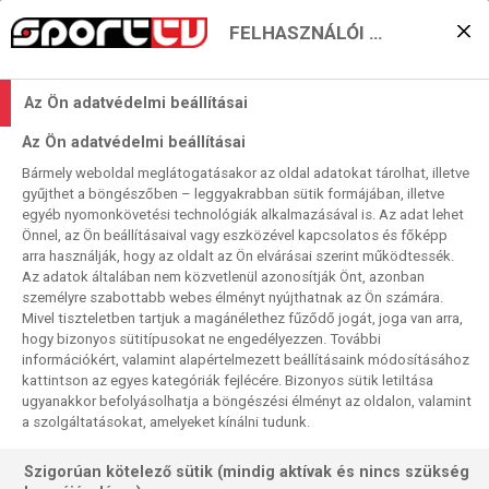
FELHASZNÁLÓI BEÁLLÍTÁSOK
Írja vajon tovább a csodát
Az Ön adatvédelmi beállításai
a Boston Celtics?
Az Ön adatvédelmi beállításai
2023. 05. 27. 14:26
Bármely weboldal meglátogatásakor az oldal adatokat tárolhat, illetve
Olvasási idő:
2
perc
gyűjthet a böngészőben – leggyakrabban sütik formájában, illetve
egyéb nyomonkövetési technológiák alkalmazásával is. Az adat lehet
NBA
BOSTON CELTICS
MIAMI HEAT
DENVER NUGGETS
AMERIKAI SPORTOK
Önnel, az Ön beállításaival vagy eszközével kapcsolatos és főképp
ALLEY-OOP
arra használják, hogy az oldalt az Ön elvárásai szerint működtessék.
Két napja azt mondtuk, minimális esélye van a Celticsnek
Az adatok általában nem közvetlenül azonosítják Önt, azonban
személyre szabottabb webes élményt nyújthatnak az Ön számára.
fordítani 1-3-as hátrányból. Most, hogy már 2-3 az állás, ez
Mivel tiszteletben tartjuk a magánélethez fűződő jogát, joga van arra,
a minimálisnál egy picit több lett ismét. A Nuggets meg
hogy bizonyos sütitípusokat ne engedélyezzen. További
közben készülget a június elsejei döntős rajtra.
információkért, valamint alapértelmezett beállításaink módosításához
kattintson az egyes kategóriák fejlécére. Bizonyos sütik letiltása
ugyanakkor befolyásolhatja a böngészési élményt az oldalon, valamint
a szolgáltatásokat, amelyeket kínálni tudunk.
Szigorúan kötelező sütik (mindig aktívak és nincs szükség