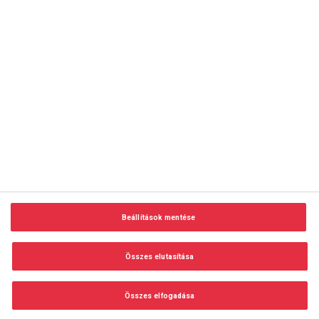
copyright © 2014-2026 AMC Global Media Inc. Minden jog
fenntartva.
Beállítások mentése
Felhasználási feltételek
Visszaélés-bejelentés
Összes elutasítása
Adatvédelem és adatkezelés
Impresszum
Összes elfogadása