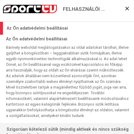
FELHASZNÁLÓI BEÁLLÍTÁSOK
Nordic Masters – Wright-
Az Ön adatvédelmi beállításai
feltámadással?
Az Ön adatvédelmi beállításai
2024. 06. 06. 23:27
Bármely weboldal meglátogatásakor az oldal adatokat tárolhat, illetve
Olvasási idő:
3
perc
gyűjthet a böngészőben – leggyakrabban sütik formájában, illetve
egyéb nyomonkövetési technológiák alkalmazásával is. Az adat lehet
STEPHEN BUNTING
WORLD SERIES OF DARTS
PETER WRIGHT
ROB CROSS
Önnel, az Ön beállításaival vagy eszközével kapcsolatos és főképp
NORDIC MASTERS
MICHAEL SMITH
LUKE HUMPHRIES
GERWYN PRICE
DIMITRI VAN DEN BERGH
arra használják, hogy az oldalt az Ön elvárásai szerint működtessék.
Az adatok általában nem közvetlenül azonosítják Önt, azonban
A hét végén a negyedik állomással folytatódik a az Idei
személyre szabottabb webes élményt nyújthatnak az Ön számára.
Mivel tiszteletben tartjuk a magánélethez fűződő jogát, joga van arra,
World Series of Darts. A címvédő Peter Wright, aki
hogy bizonyos sütitípusokat ne engedélyezzen. További
csaknem másfél év után szereztne megnyermi egy tévés
információkért, valamint alapértelmezett beállításaink módosításához
viadalt…
kattintson az egyes kategóriák fejlécére. Bizonyos sütik letiltása
ugyanakkor befolyásolhatja a böngészési élményt az oldalon, valamint
a szolgáltatásokat, amelyeket kínálni tudunk.
Szigorúan kötelező sütik (mindig aktívak és nincs szükség