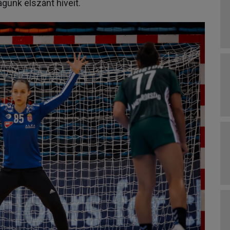
gunk elszánt híveit.