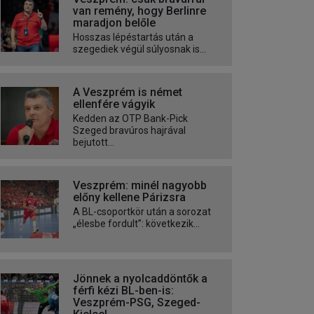
van remény, hogy Berlinre
maradjon belőle
Hosszas lépéstartás után a
szegediek végül súlyosnak is...
A Veszprém is német
ellenfére vágyik
Kedden az OTP Bank-Pick
Szeged bravúros hajrával
bejutott...
Veszprém: minél nagyobb
előny kellene Párizsra
A BL-csoportkör után a sorozat
„élesbe fordult”: következik...
Jönnek a nyolcaddöntők a
férfi kézi BL-ben-is:
Veszprém-PSG, Szeged-