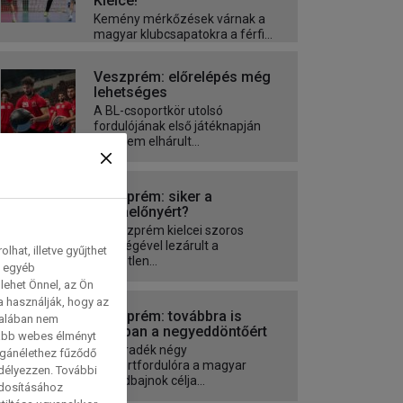
Kielce!
Kemény mérkőzések várnak a
magyar klubcsapatokra a férfi...
Veszprém: előrelépés még
lehetséges
A BL-csoportkör utolsó
fordulójának első játéknapján
csaknem elhárult...
Veszprém: siker a
pályaelőnyért?
A Veszprém kielcei szoros
vereségével lezárult a
hat, illetve gyűjthet
közvetlen...
e egyéb
lehet Önnel, az Ön
a használják, hogy az
Veszprém: továbbra is
talában nem
harcban a negyeddöntőért
tabb webes élményt
A maradék négy
magánélethez fűződő
csoportfordulóra a magyar
edélyezzen. További
rekordbajnok célja...
ódosításához