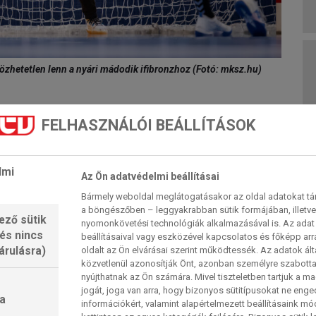
özhetetlen lenn a nyári mádodik ifibronzhoz (Fotó: mksz.hu)
FELHASZNÁLÓI BEÁLLÍTÁSOK
jára „keltjük” kora reggel nézőinket. 7 órától az 5.
nk, 9.15-től következik a számunkra legfontosabb
a. Bohus Bea előző U18-as vb-csapata két éve
lmi
Az Ön adatvédelmi beállításai
elenlegi együttese most sem adná alább, medáliával
Bármely weboldal meglátogatásakor az oldal adatokat tárol
ennék meg a közel félnapos repülőutat. A két és fél
a böngészőben – leggyakrabban sütik formájában, illetv
 Spanyolország korosztályos együttese mérkőzik
ező sütik
nyomonkövetési technológiák alkalmazásával is. Az adat 
 és nincs
beállításaival vagy eszközével kapcsolatos és főképp arr
árulásra)
oldalt az Ön elvárásai szerint működtessék. Az adatok ál
közvetlenül azonosítják Önt, azonban személyre szabot
azán csak a Veszprém HC nyújtott meggyőzőnek
nyújthatnak az Ön számára. Mivel tiszteletben tartjuk a 
enc góllal legyőzve az El-döntős berlini Füchsét. A
jogát, joga van arra, hogy bizonyos sütitípusokat ne eng
a
információkért, valamint alapértelmezett beállításaink m
üttes végzett sikerrel, a THW Hiel – amely éppen