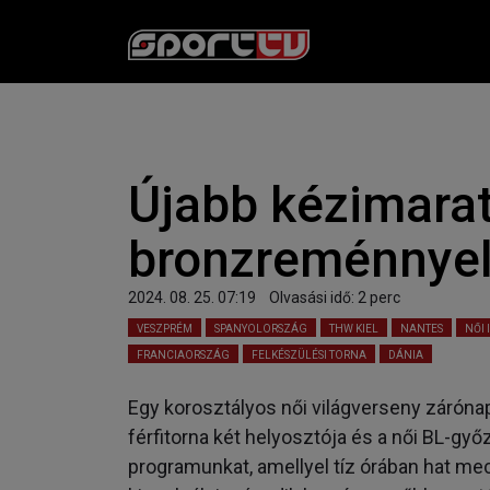
Újabb kézimarato
bronzreménnye
2024. 08. 25. 07:19
Olvasási idő:
2
perc
VESZPRÉM
SPANYOLORSZÁG
THW KIEL
NANTES
NŐI 
FRANCIAORSZÁG
FELKÉSZÜLÉSI TORNA
DÁNIA
Egy korosztályos női világverseny záróna
férfitorna két helyosztója és a női BL-gy
programunkat, amellyel tíz órában hat me