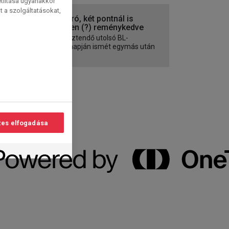
etiltása ugyanakkor
t a szolgáltatásokat,
Évzáró, két pontnál is
többen (?) reménykedve
Az esztendő utolsó BL-
játéknapján ismét egymás után
lép...
es elfogadása