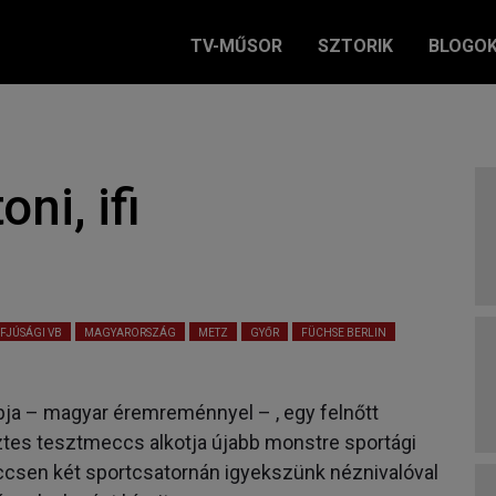
TV-MŰSOR
SZTORIK
BLOGO
ni, ifi
l
IFJÚSÁGI VB
MAGYARORSZÁG
METZ
GYŐR
FÜCHSE BERLIN
pja – magyar éremreménnyel – , egy felnőtt
őztes tesztmeccs alkotja újabb monstre sportági
ccsen két sportcsatornán igyekszünk néznivalóval