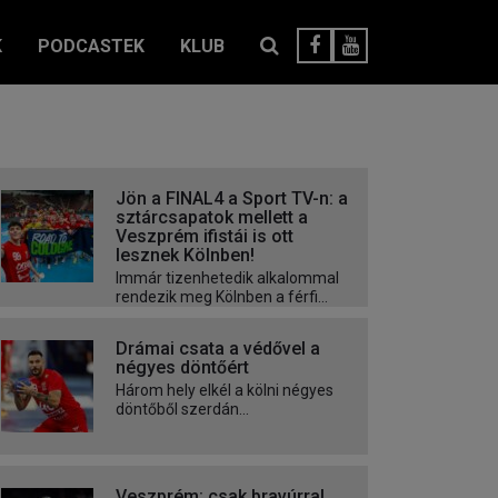
K
PODCASTEK
KLUB
Jön a FINAL4 a Sport TV-n: a
sztárcsapatok mellett a
Veszprém ifistái is ott
lesznek Kölnben!
Immár tizenhetedik alkalommal
rendezik meg Kölnben a férfi...
Drámai csata a védővel a
négyes döntőért
Három hely elkél a kölni négyes
döntőből szerdán...
Veszprém: csak bravúrral