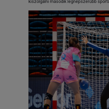
kiszolgálni második legnépszerűbb sportá