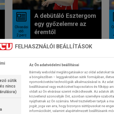
A debütáló Esztergom
egy győzelemre az
Olvasási
O
éremtől
idő:
2
perc
A címvédő Thüringer HC az első
FELHASZNÁLÓI BEÁLLÍTÁSOK
elődöntőben a három szezonos
kihagyás után az EHF-torna
döntőjébe...
2026. 05. 16. 10:56
lmi
Az Ön adatvédelmi beállításai
Bármely weboldal meglátogatásakor az oldal adatokat tárol
a böngészőben – leggyakrabban sütik formájában, illetv
ező sütik
FÉRFI KÉZI BL
nyomonkövetési technológiák alkalmazásával is. Az adat 
 és nincs
beállításaival vagy eszközével kapcsolatos és főképp arr
árulásra)
oldalt az Ön elvárásai szerint működtessék. Az adatok ál
közvetlenül azonosítják Önt, azonban személyre szabot
nyújthatnak az Ön számára. Mivel tiszteletben tartjuk a 
jogát, joga van arra, hogy bizonyos sütitípusokat ne eng
a
információkért, valamint alapértelmezett beállításaink m