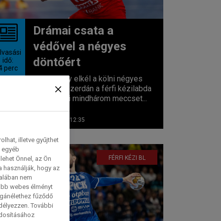
Drámai csata a
védővel a négyes
lvasási
döntőért
idő:
4
perc
Három hely elkél a kölni négyes
döntőből szerdán a férfi kézilabda
BL-ben. Mi mindhárom meccset...
2026. 05. 06. 12:35
hat, illetve gyűjthet
e egyéb
FÉRFI KÉZI BL
lehet Önnel, az Ön
a használják, hogy az
talában nem
tabb webes élményt
magánélethez fűződő
edélyezzen. További
ódosításához