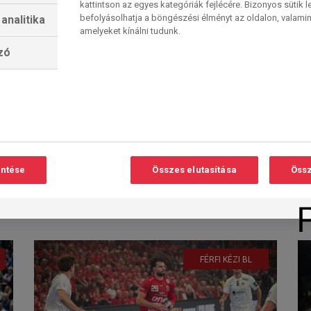
kattintson az egyes kategóriák fejlécére. Bizonyos sütik l
befolyásolhatja a böngészési élményt az oldalon, valamin
analitika
amelyeket kínálni tudunk.
Hetedik szegedi
lzó
nekifutás a négyes
Olvasási
O
döntőért
idő:
3
perc
Külön programban szerepel a két
magyar együttes a dupla német-
magyar férfi kázilabda
entése
Összes elutasítása
Össz
negyeddöntős BL-párviadalban.
Egyik...
2026. 04. 29. 11:32
FÉRFI KÉZI BL