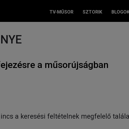
TV-MŰSOR
SZTORIK
BLOGO
ÉNYE
fejezésre a műsorújságban
incs a keresési feltételnek megfelelő talála