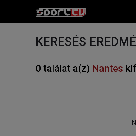
KERESÉS EREDM
0 találat a(z)
Nantes
ki
N