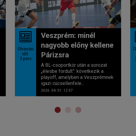
Veszprém: minél
nagyobb előny kellene
Olvasási
O
Párizsra
idő:
3
perc
A BL-csoportkör után a sorozat
„élesbe fordult”: következik a
playoff, amelyben a Veszprémnek
igazi cúcsellenfele...
2026. 04. 01. 12:57