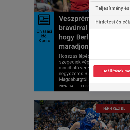
Teljesítmény és 
Veszprém: csak
Hirdetési és cé
bravúrral van remény,
Olvasási
hogy Berlinre
idő:
3
perc
maradjon belőle
Hosszas lépéstartás után a
szegediek végül súlyosnak is
mondható vereséget szenvedtek a
Beállítások m
négyszeres BL-győztes
Magdeburgtól...
2026. 04. 30. 11:55
FÉRFI KÉZI BL