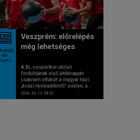
Veszprém: előrelépés
még lehetséges
lvasási
idő:
2
perc
A BL-csoportkör utolsó
fordulójának első játéknapján
csaknem elhárult a magyar házi
„kvázi nyolcaddöntő” esélye, a...
2026. 03. 12. 08:52