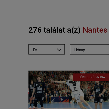
276 találat a(z)
Nantes
Év
Hónap
FÉRFI EURÓPA-LIGA