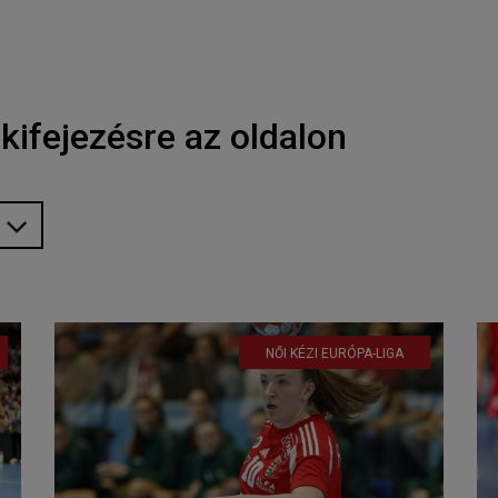
kifejezésre az oldalon
NŐI KÉZI EURÓPA-LIGA