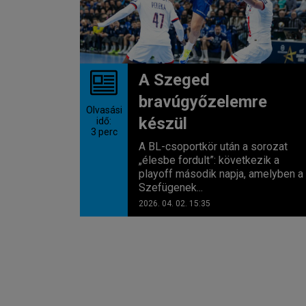
A Szeged
bravúgyőzelemre
Olvasási
készül
idő:
3
perc
A BL-csoportkör után a sorozat
„élesbe fordult”: következik a
playoff második napja, amelyben a
Szefügenek...
2026. 04. 02. 15:35