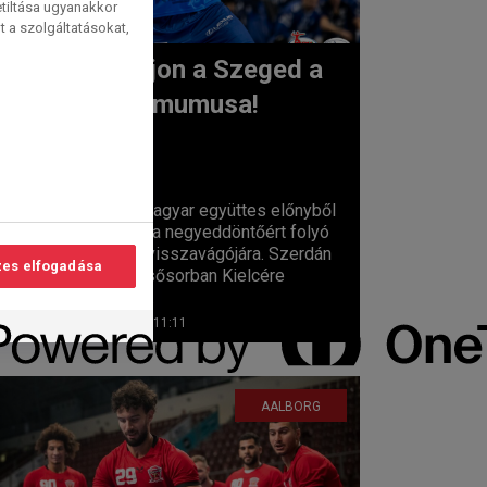
etiltása ugyanakkor
t a szolgáltatásokat,
Maradjon a Szeged a
Kielce mumusa!
lvasási
idő:
2
perc
Mindkét magyar együttes előnyből
készülhet a negyeddöntőért folyó
rájátszás visszavágójára. Szerdán
es elfogadása
persze elsősorban Kielcére
figyelünk:...
2026. 04. 08. 11:11
AALBORG