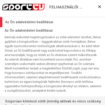
FELHASZNÁLÓI BEÁLLÍTÁSOK
Ki lesz a két négyes
Az Ön adatvédelmi beállításai
döntős a “nem magyar”
Az Ön adatvédelmi beállításai
ágon?
Bármely weboldal meglátogatásakor az oldal adatokat tárolhat, illetve
gyűjthet a böngészőben – leggyakrabban sütik formájában, illetve
2025. 04. 30. 11:20
egyéb nyomonkövetési technológiák alkalmazásával is. Az adat lehet
Olvasási idő:
3
perc
Önnel, az Ön beállításaival vagy eszközével kapcsolatos és főképp
arra használják, hogy az oldalt az Ön elvárásai szerint működtessék.
SPORTING CP
NANTES
FÉRFI BL
FÜCHSE BERLIN
AALBORG
Az adatok általában nem közvetlenül azonosítják Önt, azonban
A BL-negyeddöntők visszavágói közül a két nem magyar
személyre szabottabb webes élményt nyújthatnak az Ön számára.
Mivel tiszteletben tartjuk a magánélethez fűződő jogát, joga van arra,
meccs került a programba az első játéknapon. Dán–német
hogy bizonyos sütitípusokat ne engedélyezzen. További
és portugál–francia párosításban derül ki a kölni négyes
információkért, valamint alapértelmezett beállításaink módosításához
mezőny résztvevőinek fele…
kattintson az egyes kategóriák fejlécére. Bizonyos sütik letiltása
ugyanakkor befolyásolhatja a böngészési élményt az oldalon, valamint
a szolgáltatásokat, amelyeket kínálni tudunk.
Szigorúan kötelező sütik (mindig aktívak és nincs szükség