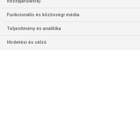
hozzájárulásra)
Funkcionális és közösségi média
Teljesítmény és analitika
Hirdetési és célzó
Mathias Gidsel újabb gólparádéval hozzásegítheti a német főváros
csapatát 13 év után egy újabb final four-részvételhez (Fotó: Getty
Images)
AALBORG–FÜCHSE
Az első meccset a német bajnokjelölt 37–29-es
győzelmet aratott Berlinben. A nagy különbségű siker fő
letéteményese Mathias Gidsel volt, aki 11 gólt szerzett. A
németek az első félidő közepén már 13–7-re vezettek,
Gidsel az egész BL-idény második legeredményesebb