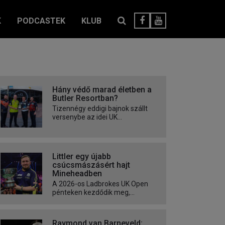
K
PODCASTEK
KLUB
Hány védő marad életben a
Butler Resortban?
Tizennégy eddigi bajnok szállt
versenybe az idei UK...
Littler egy újabb
csúcsmászásért hajt
Mineheadben
A 2026-os Ladbrokes UK Open
pénteken kezdődik meg,...
Raymond van Barneveld: