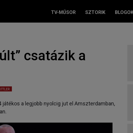
TV-MŰSOR
SZTORIK
BLOGO
últ” csatázik a
ITTLER
játékos a legjobb nyolcig jut el Amszterdamban,
an.