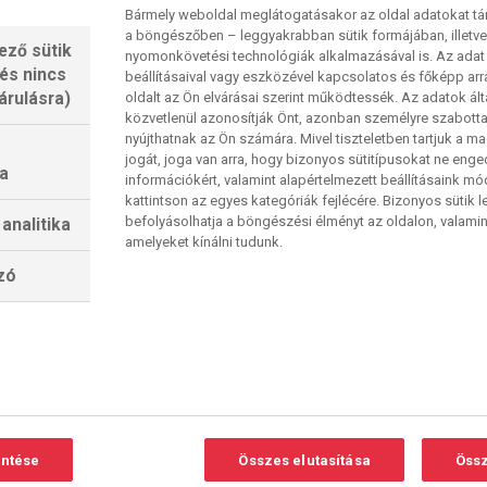
ere közül az egyiket aratta a 2022-es Európa-
Bármely weboldal meglátogatásakor az oldal adatokat tárol
lc meccs egyetlen nullázását hajtotta végre az
a böngészőben – leggyakrabban sütik formájában, illetv
ező sütik
nyomonkövetési technológiák alkalmazásával is. Az adat 
 gyorsan hozzá az ellenfelek világranglista-
 és nincs
beállításaival vagy eszközével kapcsolatos és főképp arr
nt Smith a 10., a svéd négyes holtversenyben a
árulásra)
oldalt az Ön elvárásai szerint működtessék. Az adatok ál
közvetlenül azonosítják Önt, azonban személyre szabot
tt a sokak szerint leendő minimum ötszörös
nyújthatnak az Ön számára. Mivel tiszteletben tartjuk a 
a már eddig ötszörös (aligha lesz több…)
jogát, joga van arra, hogy bizonyos sütitípusokat ne eng
a
csúcsderbijének ígérkezik.
információkért, valamint alapértelmezett beállításaink m
kattintson az egyes kategóriák fejlécére. Bizonyos sütik l
befolyásolhatja a böngészési élményt az oldalon, valamin
analitika
rdam, AFAS Live-csarnok. Sport2 13:00 és
amelyeket kínálni tudunk.
 nyolcaddöntő mérkőzései
(kommentátor: Fülöp
lzó
hám Medárd)
-DÖNTŐ, A 2. NAP
entése
Összes elutasítása
Össz