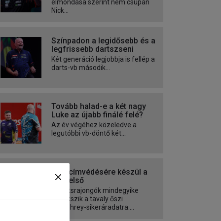
elmondása szerint nem csupán
Nick...
Színpadon a legidősebb és a
legfrissebb dartszseni
Két generáció legjobbja is fellép a
darts-vb második...
Tovább halad-e a két nagy
Luke az újabb finálé felé?
Az év végéhez közeledve a
legutóbbi vb-döntő két...
Első címvédésére készül a
világelső
A dartsrajongók mindegyike
emlékszik a tavaly őszi
Humphrey-sikeráradatra:...