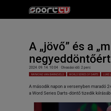
A „jövő” és a „m
negyeddöntőért
2024. 09. 14. 10:04
Olvasási idő:
2
perc
RAYMOND VAN BARNEVELD
WORLD SERIES OF DARTS
LUKE L
A második napon a versenyben maradó 24 
a Word Series Darts-döntő tizedik kiírásáb