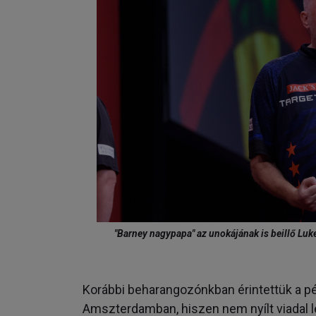
"Barney nagypapa" az unokájának is beillő Luke
Korábbi beharangozónkban érintettük a pé
Amszterdamban, hiszen nem nyílt viadal l