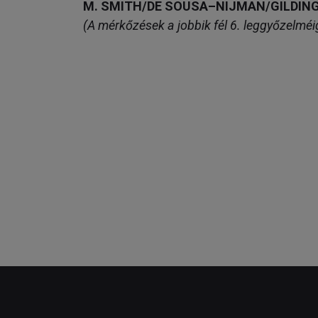
M. SMITH/DE SOUSA–NIJMAN/GILDIN
(A mérkőzések a jobbik fél 6. leggyőzelméi