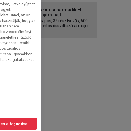
hat, illetve gyűjthet
Snakebite a harmadik Eb-
e egyéb
trófeájára hajt
lehet Önnel, az Ön
a használják, hogy az
Négynapos, 32 résztvevős, 600
ezer fontos összdíjazású major...
talában nem
tabb webes élményt
magánélethez fűződő
edélyezzen. További
ódosításához
etiltása ugyanakkor
t a szolgáltatásokat,
es elfogadása