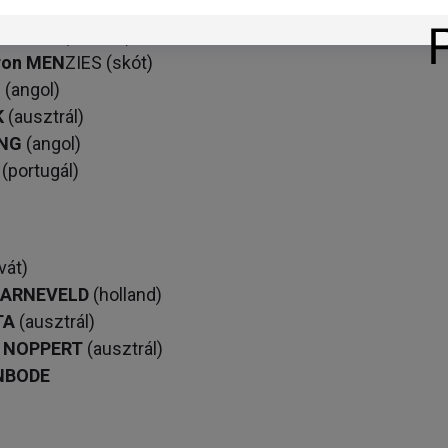
ai)
VENBODE
(holland)
on MEN
ZIES (skót)
L
(angol)
K
(ausztrál)
ING
(angol)
(portugál)
vát)
BARNEVELD
(holland)
TA
(ausztrál)
y NOPPERT
(ausztrál)
NBODE