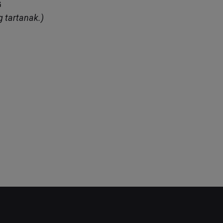
G
g tartanak.)