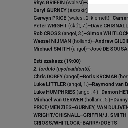
Rhys GRIFFIN
(walesi)
–­Jeff SMITH
(kand
Daryl GURNEY
(északír)
–Dirk van DUIJ
Gerwyn PRICE
(walesi, 2. kiemelt)
–Camer
Peter WRIGHT
(skót, 7.)
–Dave CHISNAL
Rob CROSS
(angol, 3.)
–Simon WHITLOC
Wessel NIJMAN
(holland)
–Andrew GILD
Michael SMITH
(angol)
–José DE SOUSA
Esti szakasz (19:00)
2. forduló (nyolcaddöntő)
Chris DOBEY
(angol)
–Boris KRCMAR
(hor
Luke LITTLER
(angol, 1.)
–Raymond van 
Luke HUMPHRIES
(angol, 4.)
–Damon HE
Michael van GERWEN
(holland, 5.)
–Dann
PRICE/MENZIES–GURNEY, VAN DUIJVE
WRIGHT/CHISNALL–GRIFFIN/J. SMITH
CRIOSS/WHITLOCK–BARRY/DOETS