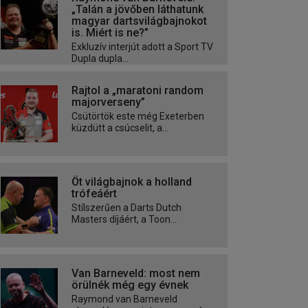
„Talán a jövőben láthatunk
magyar dartsvilágbajnokot
is. Miért is ne?”
Exkluzív interjút adott a Sport TV
Dupla dupla...
Rajtol a „maratoni random
majorverseny”
Csütörtök este még Exeterben
küzdütt a csúcselit, a...
Öt világbajnok a holland
trófeáért
Stílszerűen a Darts Dutch
Masters díjáért, a Toon...
Van Barneveld: most nem
örülnék még egy évnek
Raymond van Barneveld