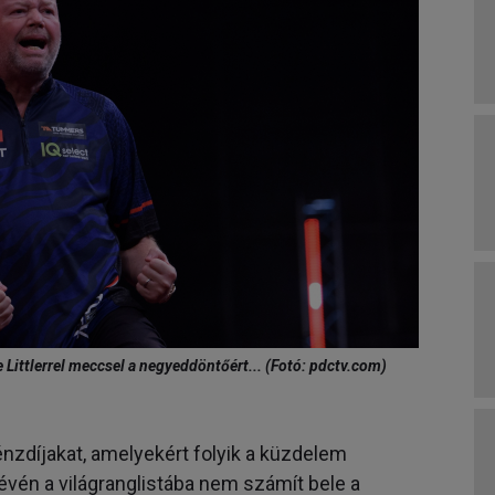
 Littlerrel meccsel a negyeddöntőért... (Fotó: pdctv.com)
nzdíjakat, amelyekért folyik a küzdelem
évén a világranglistába nem számít bele a