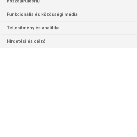
hozzájárulásra)
Funkcionális és közösségi média
Teljesítmény és analitika
Hirdetési és célzó
Dimitri Van den Bergh sokért nem adná, ha a UK Open negyedik
ismétlő bajnoka lehetne a többszörös világbajnokok, Taylor, Van
Barneveld és Van Gerwen követőjeként (Fotó: pdctv.com)
A UK Open két „extrája” a létszám és a menetrend,
pontosabban a játékrend kialakításának módja. Et a – vb-t is
beszámítva – a sportág legnagyobb létszámú viadala, idén
158 dartos sorakozik fel képletesen a virtuális rajtvonalon,
közte a Tour Card 128 birtokosa. (Pontosabban 126, mert
Jeffrey de Graaf és Tim Wolkes visszalépett.) Előzetes