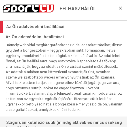
FELHASZNÁLÓI BEÁLLÍTÁSOK
Rajtol a „maratoni random
Az Ön adatvédelmi beállításai
majorverseny”
Az Ön adatvédelmi beállításai
2025. 02. 28. 12:38
Bármely weboldal meglátogatásakor az oldal adatokat tárolhat, illetve
Olvasási idő:
3
perc
gyűjthet a böngészőben – leggyakrabban sütik formájában, illetve
egyéb nyomonkövetési technológiák alkalmazásával is. Az adat lehet
DARTS
UK OPEN
RAYMOND VAN BARNEVELD
PHIL TAYLOR
Önnel, az Ön beállításaival vagy eszközével kapcsolatos és főképp
NATHAN ASPINALL
MICHAEL VAN GERWEN
LUKE LITTLER
LUKE HUMPHRIES
JAMES WADE
DIMITRI VAN DEN BERGH
CHRIS DOBEY
BEAU GREAVES
arra használják, hogy az oldalt az Ön elvárásai szerint működtessék.
Az adatok általában nem közvetlenül azonosítják Önt, azonban
Csütörtök este még Exeterben küzdütt a csúcselit, a profi
személyre szabottabb webes élményt nyújthatnak az Ön számára.
Mivel tiszteletben tartjuk a magánélethez fűződő jogát, joga van arra,
dartsport idei „szupernyolcasa”, pénteken délben már rajtol
hogy bizonyos sütitípusokat ne engedélyezzen. További
az esztendő második major, azaz televízós nagytornája, az
információkért, valamint alapértelmezett beállításaink módosításához
UK Open. Minden mindegyiknek az évben, a mineheadi
kattintson az egyes kategóriák fejlécére. Bizonyos sütik letiltása
Butler Resortsban sorra kerülő csúcsversenynek is megvan
ugyanakkor befolyásolhatja a böngészési élményt az oldalon, valamint
a szolgáltatásokat, amelyeket kínálni tudunk.
a maga egyedisége, amely megkülönbözteti a további
hasonló fontosságú eseményektől.
Szigorúan kötelező sütik (mindig aktívak és nincs szükség