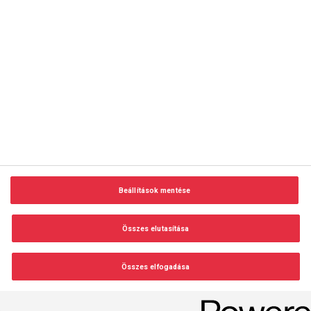
copyright © 2014-2026 AMC Global Media Inc. Minden jog
fenntartva.
Beállítások mentése
Felhasználási feltételek
Visszaélés-bejelentés
Összes elutasítása
Adatvédelem és adatkezelés
Impresszum
Összes elfogadása
Beállítások módosítása