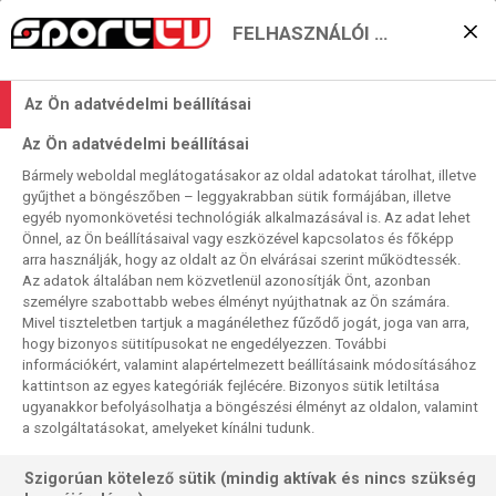
FELHASZNÁLÓI BEÁLLÍTÁSOK
Magyarok a világ
Az Ön adatvédelmi beállításai
legjobbjai ellen: indul a
Az Ön adatvédelmi beállításai
PDC dartsvilágkupa a
Bármely weboldal meglátogatásakor az oldal adatokat tárolhat, illetve
gyűjthet a böngészőben – leggyakrabban sütik formájában, illetve
Sport TV-n!
egyéb nyomonkövetési technológiák alkalmazásával is. Az adat lehet
Önnel, az Ön beállításaival vagy eszközével kapcsolatos és főképp
2026. 06. 10. 16:29
arra használják, hogy az oldalt az Ön elvárásai szerint működtessék.
Olvasási idő:
2
perc
Az adatok általában nem közvetlenül azonosítják Önt, azonban
DARTS
személyre szabottabb webes élményt nyújthatnak az Ön számára.
Mivel tiszteletben tartjuk a magánélethez fűződő jogát, joga van arra,
A profi darts nemzetközi klasszisai ismét összemérik az
hogy bizonyos sütitípusokat ne engedélyezzen. További
információkért, valamint alapértelmezett beállításaink módosításához
erejüket a PDC dartsvilágkupa küzdelmeiben Frankfurtban.
kattintson az egyes kategóriák fejlécére. Bizonyos sütik letiltása
A 40 nemzetet felvonultató World Cup of Darts június 11-én
ugyanakkor befolyásolhatja a böngészési élményt az oldalon, valamint
kezdődik. A nemzeteket képviselő párosokban több
a szolgáltatásokat, amelyeket kínálni tudunk.
világbajnokot is találunk. A nagyok, Luke Littler, Luke
Humphries, Michael van Gerwen és Gary Anderson mellett
Szigorúan kötelező sütik (mindig aktívak és nincs szükség