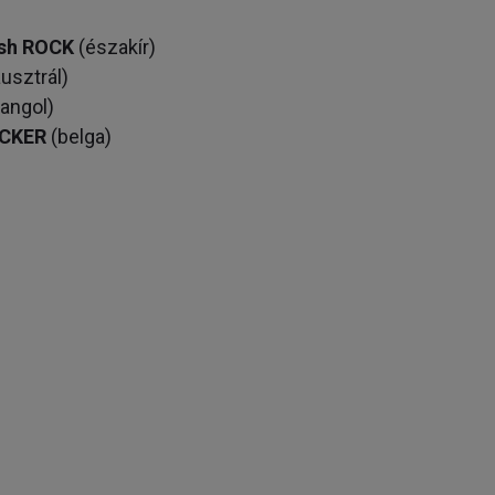
sh ROCK
(északír)
usztrál)
angol)
ECKER
(belga)