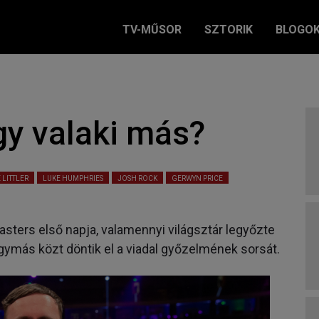
TV-MŰSOR
SZTORIK
BLOGO
gy valaki más?
 LITTLER
LUKE HUMPHRIES
JOSH ROCK
GERWYN PRICE
Masters első napja, valamennyi világsztár legyőzte
i egymás közt döntik el a viadal győzelmének sorsát.