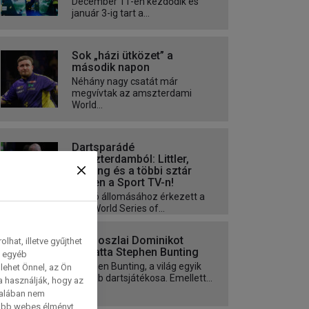
December 11-én kezdődik és
január 3-ig tart a...
Sok „házi ütközet” a
második napon
Néhány nagy csatát már
megvívtak az amszterdami
World...
Dartsparádé
Amszterdamból: Littler,
Bunting és a többi sztár
élőben a Sport TV-n!
Utolsó állomásához érkezett a
PDC World Series of...
Szoboszlai Dominikot
hat, illetve gyűjthet
méltatta Stephen Bunting
e egyéb
Stephen Bunting, a világ egyik
lehet Önnel, az Ön
legjobb dartsjátékosa. Emellett...
a használják, hogy az
talában nem
tabb webes élményt