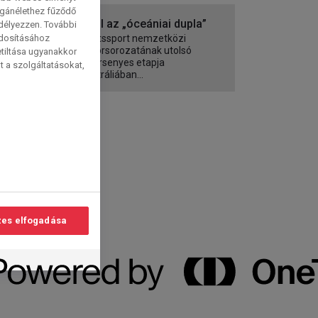
magánélethez fűződő
Rajtol az „óceániai dupla”
edélyezzen. További
ódosításához
A dartssport nemzetközi
vándorsorozatának utolsó
etiltása ugyanakkor
kétversenyes etapja
t a szolgáltatásokat,
Ausztráliában...
es elfogadása