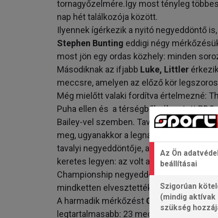
tornagyőzelmére.Így most tényleg többesé
nap hét találkozója között.
Ilyennek ígérkezik a nyitó negyeddöntő is,
Stephen Bunting
eddigi négy mérkőzésü
most jön egy ordas közhely: minden sor
Másodiknak az ifjabb
Luke, Littler
érkezik
meccsre, amelyen az előző kör legszoros
Még mielőtt valaki fordítva értelmezné: T
Puha ellen és a térségből választott PDC
Bailey-vel szemben. Tavaly március óta lej
meg, ugyanakkor a legnagyobb tétű két ö
tavalyi negyeddöntője, amelyen az ausztrá
Az Ön adatvéde
keretes legyen: az volt az első meccsük, a
beállításai
Championship negyeddöntője, amelyet 6–1
Szigorúan kötel
mindketten elvesztették az utána követke
(mindig aktívak
A harmadik mérkőzést
Gerwyn Price
játs
szükség hozzáj
legtartalmasabb: 23 meccset vívtak egymá