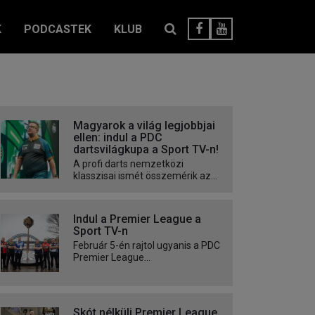
K
PODCASTEK
KLUB
Magyarok a világ legjobbjai
ellen: indul a PDC
dartsvilágkupa a Sport TV-n!
A profi darts nemzetközi
klasszisai ismét összemérik az...
Indul a Premier League a
Sport TV-n
Február 5-én rajtol ugyanis a PDC
Premier League...
Skót nélküli Premier League