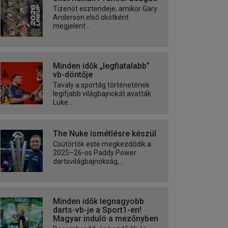
Tizenöt esztendeje, amikor Gary
Anderson első skótként
megjelent...
Minden idők „legfiatalabb”
vb-döntője
Tavaly a sportág történetének
legifjabb világbajnokát avatták
Luke...
The Nuke ismétlésre készül
Csütörtök este megkezdődik a
2025–26-os Paddy Power
dartsvilágbajnokság,...
Minden idők legnagyobb
darts-vb-je a Sport1-en!
Magyar induló a mezőnyben