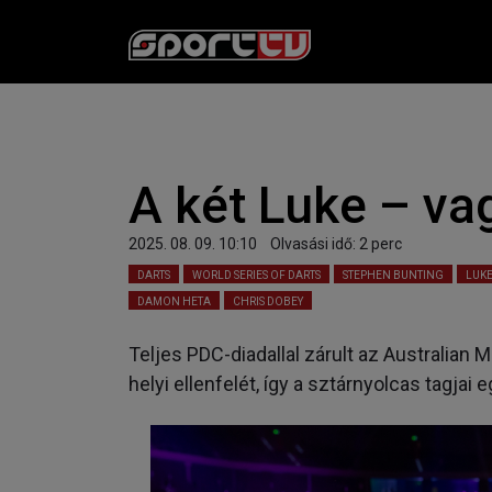
A két Luke – va
2025. 08. 09. 10:10
Olvasási idő:
2
perc
DARTS
WORLD SERIES OF DARTS
STEPHEN BUNTING
LUKE
DAMON HETA
CHRIS DOBEY
Teljes PDC-diadallal zárult az Australian 
helyi ellenfelét, így a sztárnyolcas tagja