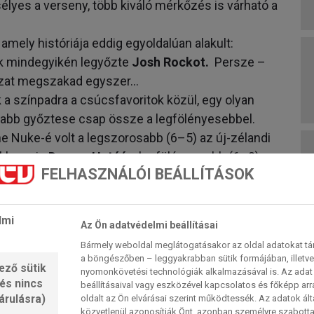
lyes a verseny, több kiváló mérkőzés is várható a
 amely históriája eddig egyoldalúan alakult:
k mindegyikén legyőzte
Josh Rockot.
Persze –
ozat megszakad egyszer…
 a színpadra a csúcsfavoritok közül, egy olyan
abb győztese csap össze a legfölényesebbel.
he Nuke-é volt a legszorosabb (6–5) az új-zélandi
-klasszis
Damon Hetáé
a legfölényesebb (6–0)
FELHASZNÁLÓI BEÁLLÍTÁSOK
átszott féltucat mérkőzésükből Littler ötöt nyert
sszecsapásuk egyike volt Heta sikere, az UK Open
l 10–8-ra bizonyult jobbank. Hogy a sztori (eddig)
lmi
Az Ön adatvédelmi beállításai
 legutóbbi viszont az idei leicesteri Players
Bármely weboldal meglátogatásakor az oldal adatokat tárol
-re a tinizseni nyert meg. (A slusszpoén:
a böngészőben – leggyakrabban sütik formájában, illetv
ező sütik
ző elődöntőt.)
nyomonkövetési technológiák alkalmazásával is. Az adat 
 és nincs
beállításaival vagy eszközével kapcsolatos és főképp arr
sza
Chris Dobey
ellen. Az ő közös múltjuk a
árulásra)
oldalt az Ön elvárásai szerint működtessék. Az adatok ál
ssal 2017 óta, amelyből egy híján 20-at a walesi
közvetlenül azonosítják Önt, azonban személyre szabot