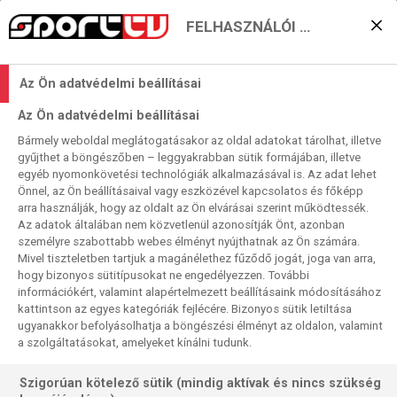
FELHASZNÁLÓI BEÁLLÍTÁSOK
Rajtol az „óceániai dupla”
Az Ön adatvédelmi beállításai
2025. 08. 07. 22:40
Az Ön adatvédelmi beállításai
Olvasási idő:
3
perc
Bármely weboldal meglátogatásakor az oldal adatokat tárolhat, illetve
DARTS
WORLD SERIES OF DARTS
STEPHEN BUNTING
SIMON WHITLOCK
gyűjthet a böngészőben – leggyakrabban sütik formájában, illetve
LUKE LITTLER
LUKE HUMPHRIES
JOSH ROCK
GERWYN PRICE
egyéb nyomonkövetési technológiák alkalmazásával is. Az adat lehet
DAMON HETA
CHRIS DOBEY
Önnel, az Ön beállításaival vagy eszközével kapcsolatos és főképp
A dartssport nemzetközi vándorsorozatának utolsó
arra használják, hogy az oldalt az Ön elvárásai szerint működtessék.
Az adatok általában nem közvetlenül azonosítják Önt, azonban
kétversenyes etapja Ausztráliában az immár szokásos
személyre szabottabb webes élményt nyújthatnak az Ön számára.
helyszínen, Wollongongban kezdődik meg a WIN
Mivel tiszteletben tartjuk a magánélethez fűződő jogát, joga van arra,
Entertaitment Centre-ben.
hogy bizonyos sütitípusokat ne engedélyezzen. További
információkért, valamint alapértelmezett beállításaink módosításához
kattintson az egyes kategóriák fejlécére. Bizonyos sütik letiltása
ugyanakkor befolyásolhatja a böngészési élményt az oldalon, valamint
a szolgáltatásokat, amelyeket kínálni tudunk.
Szigorúan kötelező sütik (mindig aktívak és nincs szükség