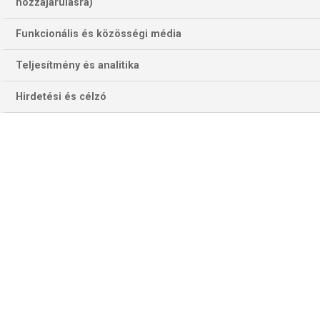
hozzájárulásra)
Funkcionális és közösségi média
Teljesítmény és analitika
Hirdetési és célzó
Mosolygós PDC-sztárok egy könnyed hangulatúnak ígérkező
verseny előtt (fotó: pdctv.com)
Mindig a késő őszi döntő előtti dupla erőpróba amolyan
„wellnesseseménynek is” számít, nem egy PDC-sztár a
két viadal között – és előtt meg után is – családjával együtt
érkezik és a „véresen komoly” kétszer két versenynap
mellé nyaraló-pihenő programokat is beiktat.
A regnáló bajnok
Gerwyn Price
szép emlékeket őriz az
Ausztrál Mastersről, amelynek döntőjében 8–1-re győzte
le Luke Littlert – a bő másfél éve a világelitbe betörő The