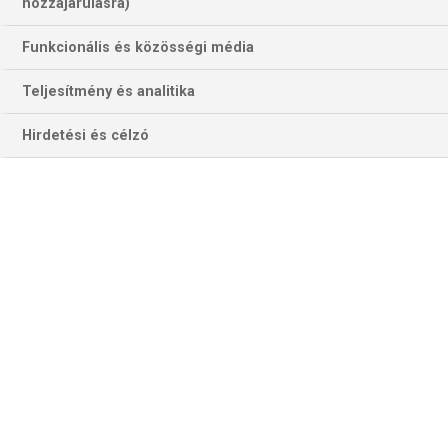
hozzájárulásra)
Funkcionális és közösségi média
Teljesítmény és analitika
Hirdetési és célzó
A brazilok ellen Hugo Descat volt a veszprémiek
legeredményesebbje 10 góllal (Fotó: handballveszprem.hu)
Nézzük a részleteket! Az A-csoportban a Zamalek játszik
a Veszprémmel, gólkülönbsége jelenleg +5. Feltételezve a
magyar rekordbajnok sikerét, a differencia annyival fog
romlani, ahány gólos vereséget szenved az egyiptomi klub.
A B jelű trióban egyelőre az Al-Ahli vezet, mert 34 góllal
győzte le a sydney-i egyetemistákat, a Barca pedig „csak”
30-cal. Kettejük küzdelméből alighanem a 12-szeres
BEK-/BL-győztes kerül ki győztesen, nyilván némileg