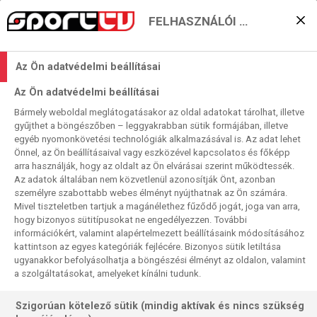
FELHASZNÁLÓI BEÁLLÍTÁSOK
A nagy kérdés: ki lesz a
Az Ön adatvédelmi beállításai
negyedik elődöntős?
Az Ön adatvédelmi beállításai
2024. 09. 29. 02:22
Bármely weboldal meglátogatásakor az oldal adatokat tárolhat, illetve
Olvasási idő:
< 1
perc
gyűjthet a böngészőben – leggyakrabban sütik formájában, illetve
egyéb nyomonkövetési technológiák alkalmazásával is. Az adat lehet
KÉZILABDA
VESZPRÉM
MAGDEBURG
BARCA
Önnel, az Ön beállításaival vagy eszközével kapcsolatos és főképp
Egyetlen izgalmas kérdés maradt az egyiptomi férfi
arra használják, hogy az oldalt az Ön elvárásai szerint működtessék.
Az adatok általában nem közvetlenül azonosítják Önt, azonban
kézilabda klub-vb csoportkörének harmadik napjára. A
személyre szabottabb webes élményt nyújthatnak az Ön számára.
három kiemelt 99%-os biztonsággal ott lesz, negyedikként
Mivel tiszteletben tartjuk a magánélethez fűződő jogát, joga van arra,
a legjobb csoportmásodik csatlakozik hozzájuk.
hogy bizonyos sütitípusokat ne engedélyezzen. További
információkért, valamint alapértelmezett beállításaink módosításához
kattintson az egyes kategóriák fejlécére. Bizonyos sütik letiltása
ugyanakkor befolyásolhatja a böngészési élményt az oldalon, valamint
a szolgáltatásokat, amelyeket kínálni tudunk.
Szigorúan kötelező sütik (mindig aktívak és nincs szükség