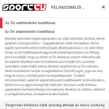
FELHASZNÁLÓI BEÁLLÍTÁSOK
Ilyen egy szörnyű
Az Ön adatvédelmi beállításai
szakítás: Jimmy Butler és
Az Ön adatvédelmi beállításai
a Miami Heat
Bármely weboldal meglátogatásakor az oldal adatokat tárolhat, illetve
gyűjthet a böngészőben – leggyakrabban sütik formájában, illetve
2025. 01. 18. 21:08
egyéb nyomonkövetési technológiák alkalmazásával is. Az adat lehet
Olvasási idő:
4
perc
Önnel, az Ön beállításaival vagy eszközével kapcsolatos és főképp
arra használják, hogy az oldalt az Ön elvárásai szerint működtessék.
NBA
SAUERLAND
MURRAY
NADAL
JIMMY BUTLER
MIAMI HEAT
FEDERER
FLOYD MAYWEATHER
ATP500-AS TORNA
DJOKOVICS
Az adatok általában nem közvetlenül azonosítják Önt, azonban
ATP250-ES TORNA
ANTHONY JOSHUA
AMIR KHAN
AMERIKAI SPORTOK
személyre szabottabb webes élményt nyújthatnak az Ön számára.
ALLEY-OOP
Mivel tiszteletben tartjuk a magánélethez fűződő jogát, joga van arra,
hogy bizonyos sütitípusokat ne engedélyezzen. További
Pár hónapja a Mesél a Pályában még ódákat zengtünk
információkért, valamint alapértelmezett beállításaink módosításához
Jimmy Butler és a Miami Heat csodálatos
kattintson az egyes kategóriák fejlécére. Bizonyos sütik letiltása
ugyanakkor befolyásolhatja a böngészési élményt az oldalon, valamint
összepasszolásáról, aztán azóta ez a viszony elég sokat
a szolgáltatásokat, amelyeket kínálni tudunk.
romlott. A szakítás már elkerülhetetlen, de az elválás nem
halad túl gördülékenyen, és sok sebet tép fel.
Szigorúan kötelező sütik (mindig aktívak és nincs szükség