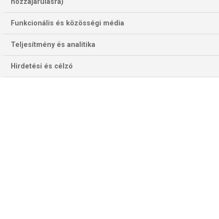
hozzájárulásra)
Funkcionális és közösségi média
Teljesítmény és analitika
Hirdetési és célzó
Vajon meddig látjuk még Jimmy Butler Heat-mezben. (Fotó: Getty
Images)
Egy egyébként jól játszó sztárjátékos hogyan tudja
elértékteleníteni magát az NBA-ben? Attól a lehetőségtől
tekintsünk el, hogy megsérül! Nos, a legkönnyebb módja