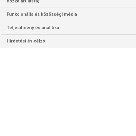
hozzájárulásra)
Funkcionális és közösségi média
Teljesítmény és analitika
Hirdetési és célzó
Szoboszlai DOminik csapatára a Lille vár kedden. (Fotó: Getty
Images)
Elképesztő izgalmakat tartogat még a Bajnokok Ligája
ligaszakaszának hátralévő két fordulója, hiszen három
csapat kivételével (, akik már biztosan nem jutnak tovább