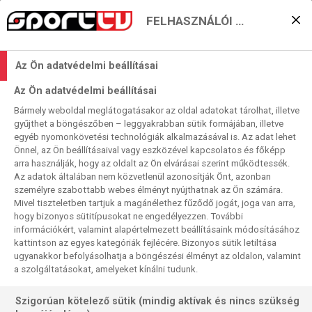
FELHASZNÁLÓI BEÁLLÍTÁSOK
Szoboszlai Dominikékkal
Az Ön adatvédelmi beállításai
folytatódik a Bajnokok
Az Ön adatvédelmi beállításai
Ligája a Sport TV-n
Bármely weboldal meglátogatásakor az oldal adatokat tárolhat, illetve
gyűjthet a böngészőben – leggyakrabban sütik formájában, illetve
egyéb nyomonkövetési technológiák alkalmazásával is. Az adat lehet
Sport TV
2025. 01. 20. 14:15
Önnel, az Ön beállításaival vagy eszközével kapcsolatos és főképp
Olvasási idő:
2
perc
arra használják, hogy az oldalt az Ön elvárásai szerint működtessék.
Az adatok általában nem közvetlenül azonosítják Önt, azonban
BAJNOKOK LIGÁJA
LIVERPOOL
AMERIKAI SPORTOK
személyre szabottabb webes élményt nyújthatnak az Ön számára.
Mivel tiszteletben tartjuk a magánélethez fűződő jogát, joga van arra,
Az új BL-lebonyolításnak köszönhetően lerövidült a
hogy bizonyos sütitípusokat ne engedélyezzen. További
téliszünet a labdarúgás csúcssorozatában, és mostantól
információkért, valamint alapértelmezett beállításaink módosításához
kattintson az egyes kategóriák fejlécére. Bizonyos sütik letiltása
már januárban is szurkolhatunk a kedvenceinknek. Érkezik a
ugyanakkor befolyásolhatja a böngészési élményt az oldalon, valamint
ligaszakasz hetedik fordulója, amelyből a Sport TV nyolc
a szolgáltatásokat, amelyeket kínálni tudunk.
mérkőzés is élőben közvetít. Többek között a Liverpool
soron következő találkozóját is.
Szigorúan kötelező sütik (mindig aktívak és nincs szükség