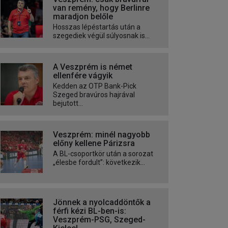
van remény, hogy Berlinre
maradjon belőle
Hosszas lépéstartás után a
szegediek végül súlyosnak is...
A Veszprém is német
ellenfére vágyik
Kedden az OTP Bank-Pick
Szeged bravúros hajrával
bejutott...
Veszprém: minél nagyobb
előny kellene Párizsra
A BL-csoportkör után a sorozat
„élesbe fordult”: következik...
Jönnek a nyolcaddöntők a
férfi kézi BL-ben-is:
Veszprém-PSG, Szeged-