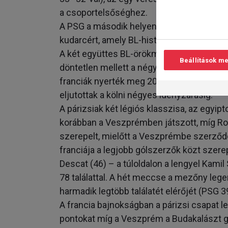
a csoportelsőséghez.
A PSG a második helyen áll 6 ponttal keve
kudarcért, amely BL-históriájának másodi
A két együttes BL-örökmérlege egyensúlyb
Beállítások m
döntetlen mellett a négyes döntőkben vis
franciák nyerték meg 2017-ben. Mindkett
eljutottak a kölni négyes idényzárásig.
A párizsiak két légiós klasszisa, az egy
korábban a Veszprémben játszott, míg Ro
szerepelt, mielőtt a Veszprémbe szerződ
franciája a legjobb gólszerzők közt szere
Descat (46) – a túloldalon a lengyel Kamil
78 találattal. A hét meccse a mezőny le
harmadik legtöbb találatét elérőjét (PSG 39
A francia bajnokságban a párizsi csapat 
pontokat míg a Veszprém a Budakalászt g