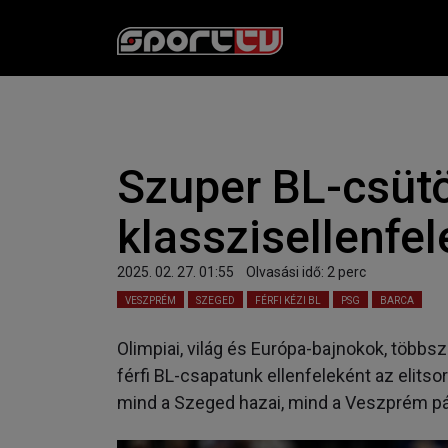
Szuper BL-csüt
klasszisellenfel
2025. 02. 27. 01:55
Olvasási idő:
2
perc
VESZPRÉM
SZEGED
FÉRFI KÉZI BL
PSG
BARCA
Olimpiai, világ és Európa-bajnokok, többs
férfi BL-csapatunk ellenfeleként az elits
mind a Szeged hazai, mind a Veszprém pári