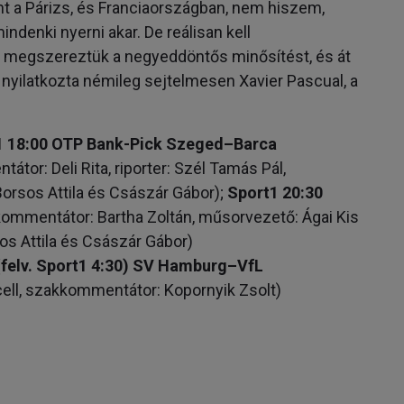
int a Párizs, és Franciaországban, nem hiszem,
ndenki nyerni akar. De reálisan kell
 megszereztük a negyeddöntős minősítést, és át
 nyilatkozta némileg sejtelmesen Xavier Pascual, a
t1 18:00 OTP Bank-Pick Szeged–Barca
or: Deli Rita, riporter: Szél Tamás Pál,
Borsos Attila és Császár Gábor);
Sport1 20:30
ommentátor: Bartha Zoltán, műsorvezető: Ágai Kis
s Attila és Császár Gábor)
(felv. Sport1 4:30) SV Hamburg–VfL
ell, szakkommentátor: Kopornyik Zsolt)