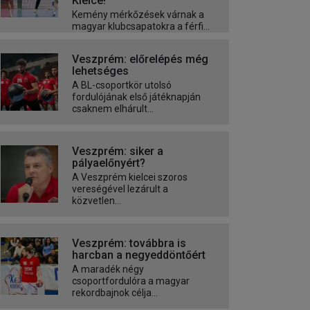
Kielce!
Kemény mérkőzések várnak a
magyar klubcsapatokra a férfi...
Veszprém: előrelépés még
lehetséges
A BL-csoportkör utolsó
fordulójának első játéknapján
csaknem elhárult...
Veszprém: siker a
pályaelőnyért?
A Veszprém kielcei szoros
vereségével lezárult a
közvetlen...
Veszprém: továbbra is
harcban a negyeddöntőért
A maradék négy
csoportfordulóra a magyar
rekordbajnok célja...