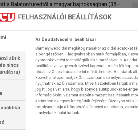
tt a Balatonfüredtől a magyar bajnokságban (38–
llépése a Liga Asobalban.
FELHASZNÁLÓI BEÁLLÍTÁSOK
yon fontos számunkra. Idén egyetlen pontot sem
indenképpen szeretnénk fejlődni. Jelenleg a
eretnénk feljebb lépni, ehhez pedig le kell
lmi
Az Ön adatvédelmi beállításai
ta a mérkőzés előtt Bodó Richárd, a kékek
Bármely weboldal meglátogatásakor az oldal adatokat tárol
a böngészőben – leggyakrabban sütik formájában, illetv
ező sütik
nyomonkövetési technológiák alkalmazásával is. Az adat 
telsők vagyunk, de játékosként persze mindig
 és nincs
beállításaival vagy eszközével kapcsolatos és főképp arr
kosoknak, hogy élvezzék a meccset és éljenek a
árulásra)
oldalt az Ön elvárásai szerint működtessék. Az adatok ál
közvetlenül azonosítják Önt, azonban személyre szabot
nekik, és mi segítünk ebben. Remélhetőleg együtt
nyújthatnak az Ön számára. Mivel tiszteletben tartjuk a 
 Makuc, a Barca szlovén irányítója.
jogát, joga van arra, hogy bizonyos sütitípusokat ne eng
a
információkért, valamint alapértelmezett beállításaink m
kattintson az egyes kategóriák fejlécére. Bizonyos sütik l
befolyásolhatja a böngészési élményt az oldalon, valamin
analitika
őzésének, nyilvánvaló okokból. Két
amelyeket kínálni tudunk.
ig eltelt tucatnyi fordulóban több kiváló meccset
lzó
előlük 11-et (a legutóbbit a Sporting elleni hazai
megszerzett 22 pont elegendő a negyeddöntőhöz és