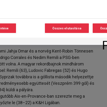
sebbel, és szeretne bosszú állni az őszi 41–27-as
k legsúlyosabb veresége.
an áll, mindketten 8 győzelmet arattak, egy
entése
Összes elutasítása
Össz
zont csak egyetlen meccset játszottak, azt a
en még várnak első BL-trófeájukra, noha többször
iptomi Jahja Omar és a norvég Kent-Robin Tönnesen
drigo Corrales és Nedim Remili a PSG-ben
ött volna. A magyar rekordbajnok mindhárom
pel: Remili (63), Ludovic Fabregas (52) és Hugo
 Syprzak továbbra is a góllista második helyezettje
geredményesebb együttesét (Veszprém 399 gól) és
4) küldi a pályára.
legutóbb Aix-en-Provance-ban szerezte meg a
yőzte le (38–22) a K&H Ligában.