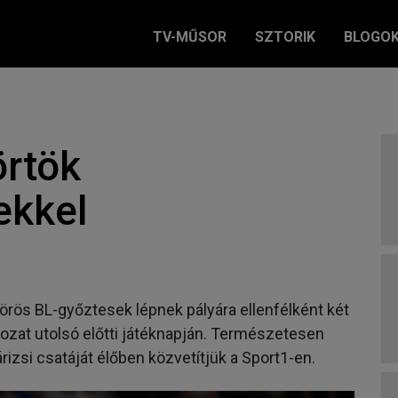
TV-MŰSOR
SZTORIK
BLOGO
örtök
ekkel
zörös BL-győztesek lépnek pályára ellenfélként két
orozat utolsó előtti játéknapján. Természetesen
zsi csatáját élőben közvetítjük a Sport1-en.