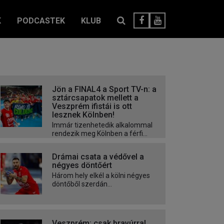
K
PODCASTEK
KLUB
Jön a FINAL4 a Sport TV-n: a
sztárcsapatok mellett a
Veszprém ifistái is ott
lesznek Kölnben!
Immár tizenhetedik alkalommal
rendezik meg Kölnben a férfi...
Drámai csata a védővel a
négyes döntőért
Három hely elkél a kölni négyes
döntőből szerdán...
Veszprém: csak bravúrral