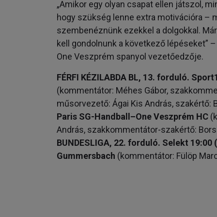
„Amikor egy olyan csapat ellen játszol, m
hogy szükség lenne extra motivációra – mi
szembenéznünk ezekkel a dolgokkal. Már
kell gondolnunk a következő lépéseket” –
One Veszprém spanyol vezetőedzője.
FÉRFI KÉZILABDA BL, 13. forduló. Spor
(kommentátor: Méhes Gábor, szakkommentát
műsorvezető: Ágai Kis András, szakértő: 
Paris SG-Handball–One Veszprém HC
(k
András, szakkommentátor-szakértő: Borso
BUNDESLIGA, 22. forduló. Selekt 19:00 
Gummersbach
(kommentátor: Fülöp Marc