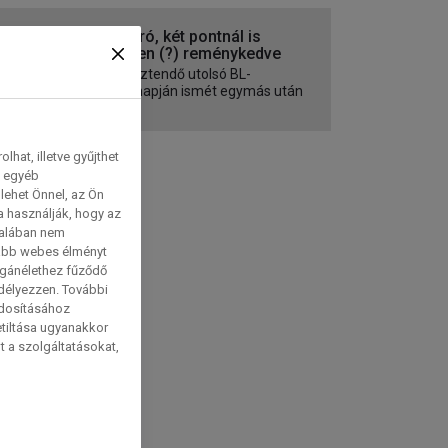
Évzáró, két pontnál is
többen (?) reménykedve
Az esztendő utolsó BL-
játéknapján ismét egymás után
lép...
hat, illetve gyűjthet
e egyéb
lehet Önnel, az Ön
a használják, hogy az
talában nem
tabb webes élményt
magánélethez fűződő
edélyezzen. További
ódosításához
etiltása ugyanakkor
t a szolgáltatásokat,