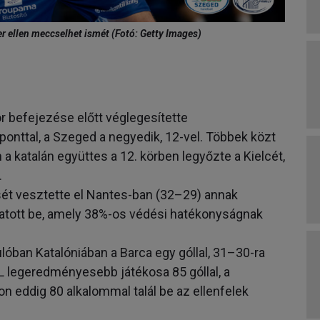
der ellen meccselhet ismét (Fotó: Getty Images)
r befejezése előtt véglegesítette
onttal, a Szeged a negyedik, 12-vel. Többek közt
 katalán együttes a 12. körben legyőzte a Kielcét,
.
t vesztette el Nantes-ban (32–29) annak
tatott be, amely 38%-os védési hatékonyságnak
lóban Katalóniában a Barca egy góllal, 31–30-ra
L legeredményesebb játékosa 85 góllal, a
n eddig 80 alkalommal talál be az ellenfelek