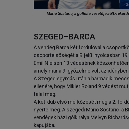
Mario Sostaric, a góllista vezetője a BL-rekor
SZEGED–BARCA
A vendég Barca két fordulóval a csoportkö
csoportelsőségét a B jelű nyolcasban 19 p
Emil Nielsen 13 védésének köszönhetően a
amely már a 9. győzelme volt az idényben
A Szeged egymás után a harmadik meccsé
ellenére, hogy Mikler Roland 9 védést mu
felel meg.
A két klub első mérkőzését még a 2. fordu
nyerte meg. A szegedi Mario Sostaric a B
vendégek házi gólkirálya Melvyn Richardso
kapujába.