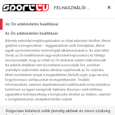
FELHASZNÁLÓI BEÁLLÍTÁSOK
BL-nyolcaddöntők a Sport
Az Ön adatvédelmi beállításai
TV-n a Barcával, a
Az Ön adatvédelmi beállításai
Bayernnel, az Arsenallal, a
Bármely weboldal meglátogatásakor az oldal adatokat tárolhat, illetve
gyűjthet a böngészőben – leggyakrabban sütik formájában, illetve
Dortmunddal és az
egyéb nyomonkövetési technológiák alkalmazásával is. Az adat lehet
Önnel, az Ön beállításaival vagy eszközével kapcsolatos és főképp
Interrel
arra használják, hogy az oldalt az Ön elvárásai szerint működtessék.
Az adatok általában nem közvetlenül azonosítják Önt, azonban
Sport TV
személyre szabottabb webes élményt nyújthatnak az Ön számára.
2025. 03. 03. 12:43
Mivel tiszteletben tartjuk a magánélethez fűződő jogát, joga van arra,
Olvasási idő:
3
perc
hogy bizonyos sütitípusokat ne engedélyezzen. További
információkért, valamint alapértelmezett beállításaink módosításához
LABDARÚGÁS
BAJNOKOK LIGÁJA
kattintson az egyes kategóriák fejlécére. Bizonyos sütik letiltása
ugyanakkor befolyásolhatja a böngészési élményt az oldalon, valamint
Óriási izgalmakat és igazán parázs csatákat tartogat a
a szolgáltatásokat, amelyeket kínálni tudunk.
Bajnokok Ligája keddi és szerdai játéknapja, és több, akár a
végső győzelemre is esélyes nagycsapat is keményen
Szigorúan kötelező sütik (mindig aktívak és nincs szükség