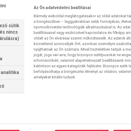
lmi
Az Ön adatvédelmi beállításai
Bármely weboldal meglátogatásakor az oldal adatokat tárol
a böngészőben – leggyakrabban sütik formájában, illetv
ező sütik
tette, hogy nagy álmunk, az elit-vb-n maradás
nyomonkövetési technológiák alkalmazásával is. Az adat 
 és nincs
beállításaival vagy eszközével kapcsolatos és főképp arr
érkőzésének eredményétől függ. Ha a
árulásra)
oldalt az Ön elvárásai szerint működtessék. Az adatok ál
áró napján Svájc legyőzi Kazahsztánt, az általunk
közvetlenül azonosítják Önt, azonban személyre szabot
súzik és Magyarország csapata – először modern
nyújthatnak az Ön számára. Mivel tiszteletben tartjuk a 
jogát, joga van arra, hogy bizonyos sütitípusokat ne eng
tő második évben is a legjobbak közt rajtolhat a
a
információkért, valamint alapértelmezett beállításaink m
án.
kattintson az egyes kategóriák fejlécére. Bizonyos sütik l
befolyásolhatja a böngészési élményt az oldalon, valamin
analitika
 közvetítjük még a mi csoportunkból a cseh–
amelyeket kínálni tudunk.
legnívósabb csoportrangadóját, amelyen az
lzó
rsházigazda Svédország csap össze Stocholmban a
 este a németek a dánokkal játszanak, a
a délutáni szlovák–finn találkozókkal zárja a