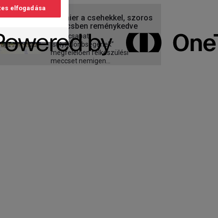
es elfogadása
Premier a csehekkel, szoros
meccsben reménykedve
A két csapat
“súlykülönbségének”
megfelelően felkészülési
meccset nemigen...