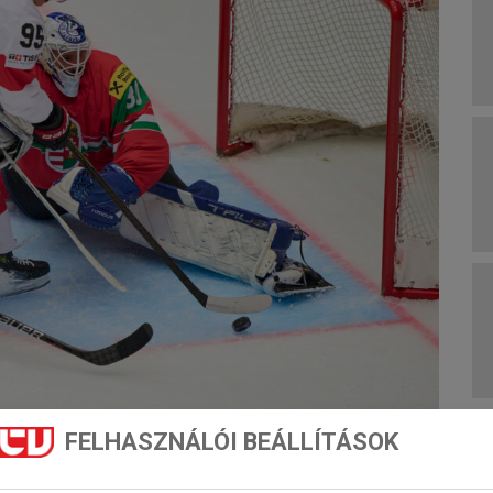
FELHASZNÁLÓI BEÁLLÍTÁSOK
jciak, mint ellenünk, akkor minden rendben lesz… (Fotó: Getty