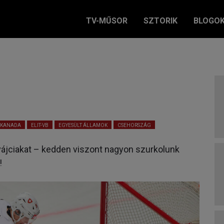
TV-MŰSOR
SZTORIK
BLOGO
KANADA
ELIT-VB
EGYESÜLT ÁLLAMOK
CSEHORSZÁG
ájciakat – kedden viszont nagyon szurkolunk
!