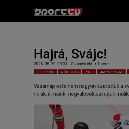
Hajrá, Svájc!
2025. 05. 20. 09:01
Olvasási idő:
< 1
perc
JÉGKORONG
SVÉDORSZÁG
SVÁJC
MAGYARORSZÁG
Vasárnap este nem nagyon szerettük a sv
nekik, álmaink megvalósulása rajtuk múlik