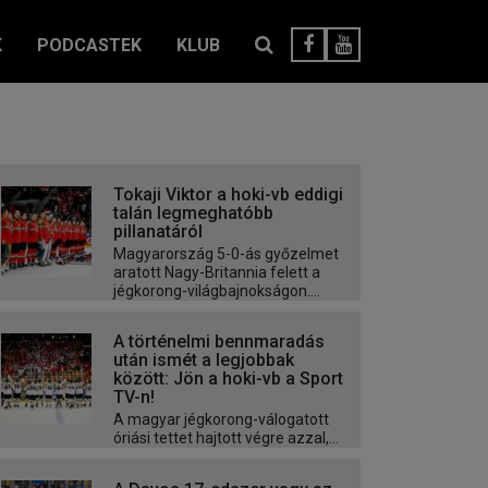
K
PODCASTEK
KLUB
Tokaji Viktor a hoki-vb eddigi
talán legmeghatóbb
pillanatáról
Magyarország 5-0-ás győzelmet
aratott Nagy-Britannia felett a
jégkorong-világbajnokságon....
A történelmi bennmaradás
után ismét a legjobbak
között: Jön a hoki-vb a Sport
TV-n!
A magyar jégkorong-válogatott
óriási tettet hajtott végre azzal,...