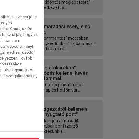
negyeddöntős meglepetésre” –
bekövetkezett a...
hat, illetve gyűjthet
e egyéb
Bennmaradási esély, első
lehet Önnel, az Ön
verzió
a használják, hogy az
Fájdalommentes” meccsben
talában nem
reménykedtünk –¬ fájdalmasan
tabb webes élményt
végződött a múlt...
magánélethez fűződő
edélyezzen. További
ódosításához
„Energiatakarékos”
etiltása ugyanakkor
mérkőzés kellene, kevés
t a szolgáltatásokat,
fájdalommal
Túl az utolsó pihenőnapon,
vasárnap és hétfőn vár...
A házigazdától kellene a
„megnyugtató pont”
Pénteken jön a második
reménybeli pontszerző
mérkőzésünk a...