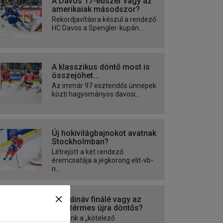
A Davos 17-edszer vagy az
amerikaiak másodszor?
Rekordjavításra készül a rendező
HC Davos a Spengler-kupán....
A klasszikus döntő most is
összejöhet…
Az immár 97 esztendős ünnepek
közti hagyományos davosi...
Új hokivilágbajnokot avatnak
Stockholmban?
Létrejött a két rendező
éremcsatája a jégkorong elit-vb-
n...
Skandináv finálé vagy az
ezüstérmes újra döntős?
Utaltunk a „kötelező