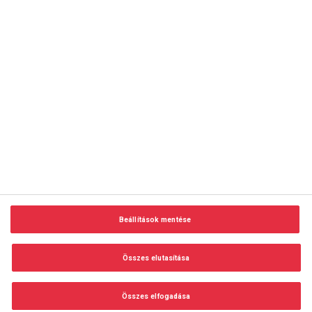
copyright © 2014-2026 AMC Global Media Inc. Minden jog
fenntartva.
Beállítások mentése
Felhasználási feltételek
Visszaélés-bejelentés
Összes elutasítása
Adatvédelem és adatkezelés
Impresszum
Összes elfogadása