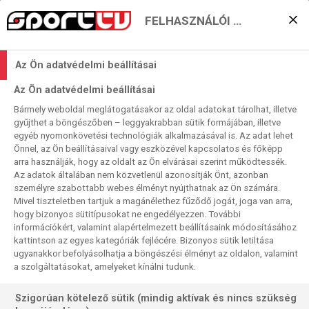
FELHASZNÁLÓI BEÁLLÍTÁSOK
Skandináv finálé vagy az
Az Ön adatvédelmi beállításai
ezüstérmes újra döntős?
Az Ön adatvédelmi beállításai
2025. 05. 24. 12:29
Bármely weboldal meglátogatásakor az oldal adatokat tárolhat, illetve
Olvasási idő:
< 1
perc
gyűjthet a böngészőben – leggyakrabban sütik formájában, illetve
egyéb nyomonkövetési technológiák alkalmazásával is. Az adat lehet
JÉGKORONG
SVÉDORSZÁG
SVÁJC
ELIT-VB
EGYESÜLT ÁLLAMOK
DÁNIA
Önnel, az Ön beállításaival vagy eszközével kapcsolatos és főképp
Utaltunk a „kötelező negyeddöntős meglepetésre” –
arra használják, hogy az oldalt az Ön elvárásai szerint működtessék.
Az adatok általában nem közvetlenül azonosítják Önt, azonban
bekövetkezett a hoki-vb-n is! A dánok utolsó háromperces
személyre szabottabb webes élményt nyújthatnak az Ön számára.
fordítása a rekordbajnok Kanada ellen jócskán átírta az
Mivel tiszteletben tartjuk a magánélethez fűződő jogát, joga van arra,
előzetesen várt forgatókönyvet, így három „dániai” és
hogy bizonyos sütitípusokat ne engedélyezzen. További
csupán egy „svédországi” csapat alkotja az elődöntő
információkért, valamint alapértelmezett beállításaink módosításához
kattintson az egyes kategóriák fejlécére. Bizonyos sütik letiltása
mezőnyét.
ugyanakkor befolyásolhatja a böngészési élményt az oldalon, valamint
a szolgáltatásokat, amelyeket kínálni tudunk.
Szigorúan kötelező sütik (mindig aktívak és nincs szükség