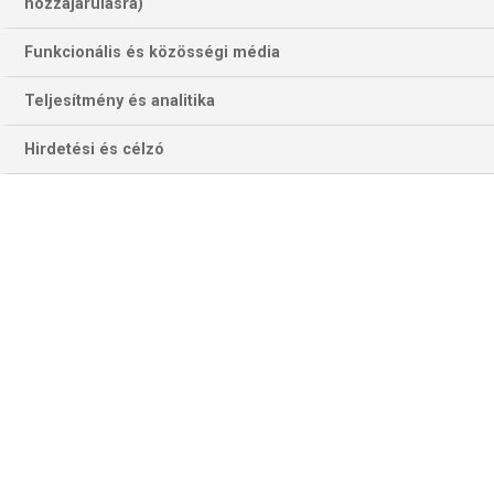
hozzájárulásra)
Funkcionális és közösségi média
Teljesítmény és analitika
Hirdetési és célzó
Lehet, hogy a svájciak két egymást követő évben is vb-döntőt
jástzanak? (Fotó: Getty Images)
A tavalyi döntősök közül Csehország is „áldozatul esett” a
negyeddöntőben, Svájc azonban fölényes győzelmet
aratott a meglepetés-negyeddöntős osztrákok fölött. A két
elődöntő közül az első a svéd–amerikai lesz az Arenában.
Idén már egyszer összecsaptak, februárban a Négy
nemzet tornáján Bostonban 2–1-es amerikai siker