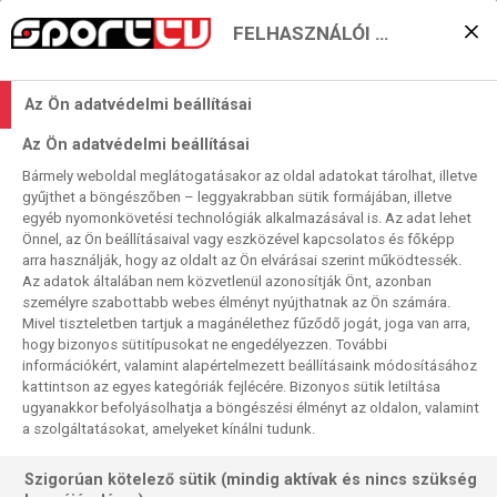
FELHASZNÁLÓI BEÁLLÍTÁSOK
A 28. német vagy az első
Az Ön adatvédelmi beállításai
francia kupasiker?
Az Ön adatvédelmi beállításai
2025. 05. 25. 10:09
Bármely weboldal meglátogatásakor az oldal adatokat tárolhat, illetve
Olvasási idő:
2
perc
gyűjthet a böngészőben – leggyakrabban sütik formájában, illetve
egyéb nyomonkövetési technológiák alkalmazásával is. Az adat lehet
THW KIEL
MONTPELLIER
FÉRFI EURÓPA-LIGA
FLENSBURG
Önnel, az Ön beállításaival vagy eszközével kapcsolatos és főképp
FÉRFI EURÓPA-KUPA
arra használják, hogy az oldalt az Ön elvárásai szerint működtessék.
Az adatok általában nem közvetlenül azonosítják Önt, azonban
személyre szabottabb webes élményt nyújthatnak az Ön számára.
Mivel tiszteletben tartjuk a magánélethez fűződő jogát, joga van arra,
hogy bizonyos sütitípusokat ne engedélyezzen. További
információkért, valamint alapértelmezett beállításaink módosításához
kattintson az egyes kategóriák fejlécére. Bizonyos sütik letiltása
ugyanakkor befolyásolhatja a böngészési élményt az oldalon, valamint
a szolgáltatásokat, amelyeket kínálni tudunk.
Szigorúan kötelező sütik (mindig aktívak és nincs szükség