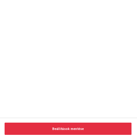
copyright © 2014-2026 AMC Global Media Inc. Minden jog
fenntartva.
Beállítások mentése
Felhasználási feltételek