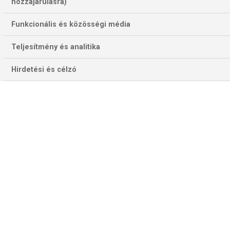
hozzájárulásra)
Funkcionális és közösségi média
Teljesítmény és analitika
Hirdetési és célzó
Egy hete "sima" felkészülési meccset játszott két női BL-csapatunk
Budapesten – nost ha nyernek, vasárnap tornadöntőben
mérkőzhetnek meg Debrecenben (Fotó: fradi.hu)
DVSC–LUBLIN
Pénteken mindkét mérkőzésen egy hazai illetőségű
együttes küzd meg egy vendéggel. Az első meccset a
hazai pályán szereplő DVSC Schaeffler játssza az ex-
Motor Lublin, jelenlegi szponzornevén PGE MKS El-Volt