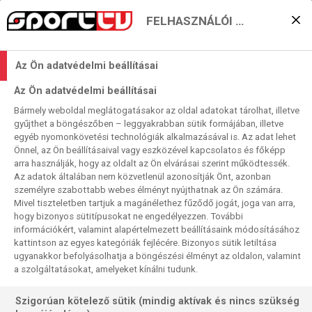
FELHASZNÁLÓI BEÁLLÍTÁSOK
Nívós teszttorna
Az Ön adatvédelmi beállításai
Debrecenben
Az Ön adatvédelmi beállításai
2025. 08. 22. 11:07
Bármely weboldal meglátogatásakor az oldal adatokat tárolhat, illetve
Olvasási idő:
< 1
perc
gyűjthet a böngészőben – leggyakrabban sütik formájában, illetve
egyéb nyomonkövetési technológiák alkalmazásával is. Az adat lehet
KÉZILABDA
FELKÉSZÜLÉSI TORNA
FTC
DEBRECEN
Önnel, az Ön beállításaival vagy eszközével kapcsolatos és főképp
Közeleg a nemzetközi és hazai idényrajt női
arra használják, hogy az oldalt az Ön elvárásai szerint működtessék.
Az adatok általában nem közvetlenül azonosítják Önt, azonban
kézilabdázásban is. A csapatok a felkészülés hajrájában
személyre szabottabb webes élményt nyújthatnak az Ön számára.
egyre erősebb ellenfelekkel tesztelik állapotukat,
Mivel tiszteletben tartjuk a magánélethez fűződő jogát, joga van arra,
szaporodnak a rangos nemzetközi tornát. Egy ilyen
hogy bizonyos sütitípusokat ne engedélyezzen. További
négycsapatos, kétnapos esemény lesz pénteken és
információkért, valamint alapértelmezett beállításaink módosításához
kattintson az egyes kategóriák fejlécére. Bizonyos sütik letiltása
szombaton Debrecenben a Hódos Imre Sportcsarnokban,
ugyanakkor befolyásolhatja a böngészési élményt az oldalon, valamint
ahol két BL-csapatunk egy-egy lengyel és román riválissal
a szolgáltatásokat, amelyeket kínálni tudunk.
veszi fel a versenyt.
Szigorúan kötelező sütik (mindig aktívak és nincs szükség