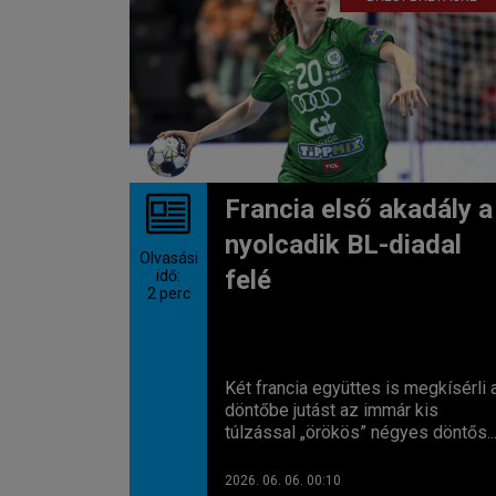
Francia első akadály a
nyolcadik BL-diadal
Olvasási
felé
idő:
2
perc
Két francia együttes is megkísérli 
döntőbe jutást az immár kis
túlzással „örökös” négyes döntős..
2026. 06. 06. 00:10