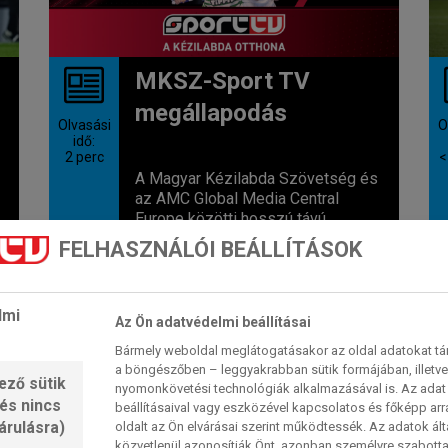
MKSZ-Sport TV
megállapodás
Olvasási
O
idő:
2
perc
<
A Magyar Kézilabda Szövetség és
az AMC Global Media Central
Europe közötti hosszú távú
megállapodásnak...
FELHASZNÁLÓI BEÁLLÍTÁSOK
Sport TV
2026. 08. 07. 11:28
lmi
Az Ön adatvédelmi beállításai
Bármely weboldal meglátogatásakor az oldal adatokat tárol
NŐI KÉZI BL
a böngészőben – leggyakrabban sütik formájában, illetv
ező sütik
nyomonkövetési technológiák alkalmazásával is. Az adat 
 és nincs
beállításaival vagy eszközével kapcsolatos és főképp arr
árulásra)
oldalt az Ön elvárásai szerint működtessék. Az adatok ál
közvetlenül azonosítják Önt, azonban személyre szabot