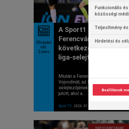
Funkcionális és
közösségi médi
Teljesítmény és 
A Sport1 közvetíti a
Ferencváros
Hirdetési és cé
Olvasási
következő Európa-
idő:
2
perc
liga-selejtezőjét
Miután a Ferencváros legyőzte a
Vojvodinát, az Európa Liga
selejtezőjének második körébe
Beállítások m
jutott, ahol a...
Sport TV
2026. 07. 17. 10:03
BREST-BRETAGNE