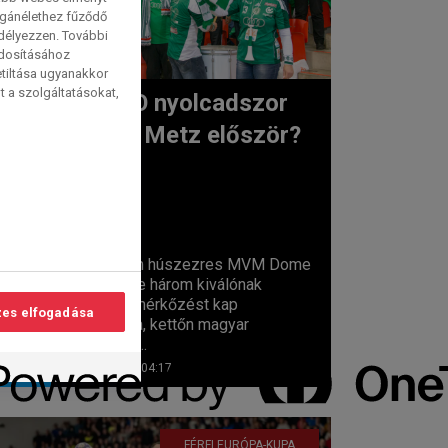
magánélethez fűződő
edélyezzen. További
ódosításához
etiltása ugyanakkor
t a szolgáltatásokat,
Az ETO nyolcadszor
vagy a Metz először?
lvasási
idő:
2
perc
A csaknem húszezres MVM Dome
közönsége három kiválónak
ígérkező mérkőzést kap
es elfogadása
vasárnapra, kettőn magyar
csapatnak...
2026. 06. 07. 04:17
FÉRFI EURÓPA-KUPA