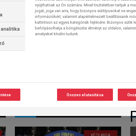
nyújthatnak az Ön számára. Mivel tiszteletben tartjuk a 
jogát, joga van arra, hogy bizonyos sütitípusokat ne eng
a
információkért, valamint alapértelmezett beállításaink m
kattintson az egyes kategóriák fejlécére. Bizonyos sütik l
befolyásolhatja a böngészési élményt az oldalon, valamin
analitika
FINAL4 – a finálé a
amelyeket kínálni tudunk.
rekordot hozó szezon
lzó
Olvasási
O
legnézettebb
idő:
< 1
perc
kézilabdaközvetítése
a Sport1-en
A Sport1 élőben közvetítette a női
kézilabda Bajnokok Ligája FINAL4-
jának minden mérkőzését. A Győri
entése
Összes elutasítása
Össz
Audi...
Sport TV
2026. 06. 08. 17:07
KÉZILABDA