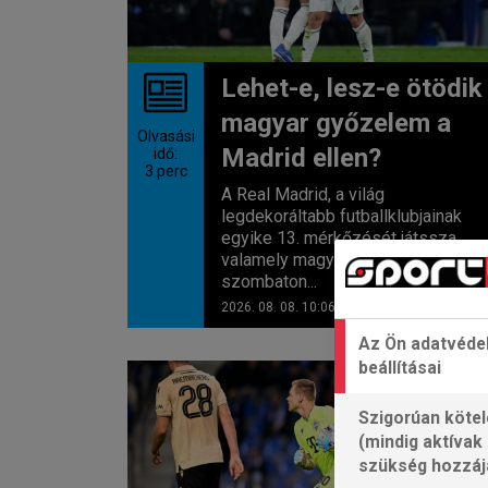
Lehet-e, lesz-e ötödik
magyar győzelem a
Olvasási
Madrid ellen?
idő:
3
perc
A Real Madrid, a világ
legdekoráltabb futballklubjainak
egyike 13. mérkőzését játssza
valamely magyar ellenféllel
szombaton...
2026. 08. 08. 10:06
Az Ön adatvéde
beállításai
LABDARÚGÁS
Szigorúan kötel
(mindig aktívak
szükség hozzáj