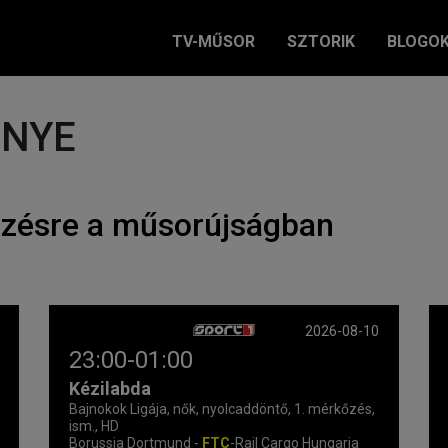
TV-MŰSOR
SZTORIK
BLOGO
ÉNYE
ezésre a műsorújságban
2026-08-10
23:00-01:00
Kézilabda
Bajnokok Ligája, nők, nyolcaddöntő, 1. mérkőzés,
ism., HD
Borussia Dortmund -
FTC
-Rail Cargo Hungaria