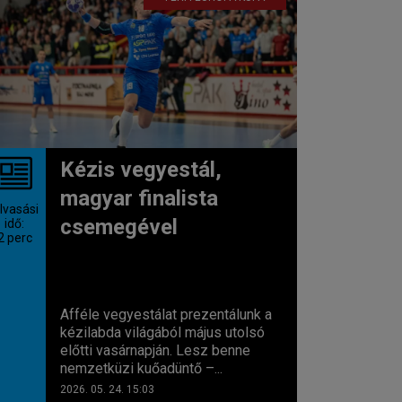
Kézis vegyestál,
magyar finalista
lvasási
csemegével
idő:
2
perc
Afféle vegyestálat prezentálunk a
kézilabda világából május utolsó
előtti vasárnapján. Lesz benne
nemzetküzi kuőadüntő –...
2026. 05. 24. 15:03