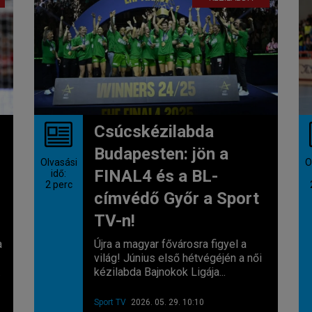
Csúcskézilabda
Budapesten: jön a
Olvasási
O
FINAL4 és a BL-
idő:
2
perc
címvédő Győr a Sport
TV-n!
a
Újra a magyar fővárosra figyel a
világ! Június első hétvégéjén a női
.
kézilabda Bajnokok Ligája...
Sport TV
2026. 05. 29. 10:10