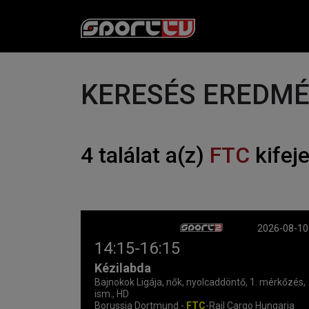
KERESÉS EREDM
4 találat a(z)
FTC
kifej
2026-08-10
14:15-16:15
Kézilabda
Bajnokok Ligája, nők, nyolcaddöntő, 1. mérkőzés,
ism., HD
Borussia Dortmund -
FTC
-Rail Cargo Hungaria