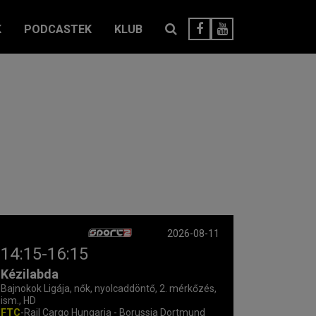
K
PODCASTEK
KLUB
2026-08-11
14:15-16:15
Kézilabda
Bajnokok Ligája, nők, nyolcaddöntő, 2. mérkőzés,
ism., HD
FTC
-Rail Cargo Hungaria - Borussia Dortmund