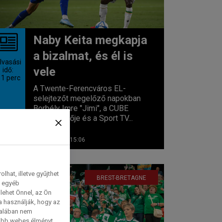
Naby Keita megkapja
a bizalmat, és él is
lvasási
vele
idő:
 1
perc
A Twente-Ferencváros EL-
selejtezőt megelőző napokban
Borbély Imre "Jimi", a CUBE
adatelemzője és a Sport TV...
2026. 07. 21. 15:06
hat, illetve gyűjthet
BREST-BRETAGNE
e egyéb
lehet Önnel, az Ön
a használják, hogy az
talában nem
tabb webes élményt