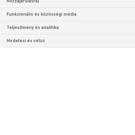
hozzájárulásra)
Funkcionális és közösségi média
Teljesítmény és analitika
Hirdetési és célzó
Nathan Aspinallnak "tönkre kellene vernie" a világelsőt a
továbbjutáshoz… (Fotó: pdctv.com)
Négy csoportban, az A-D jelűekben végleg eldől öt
negyeddöntős hely sorsa, három ugyanis már két játéknap
után is bizonyossá vált. Három angol. Chris Dobey, Luke
Woodhouse és a „puskakezű humorista”, Ricky Evans már
biztosan folytathatja, függetlenül harmadik mérkőzése
végeredményétől.